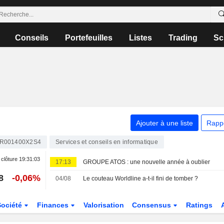
Conseils
Portefeuilles
Listes
Trading
Sc
Ajouter à une liste
Rapp
R001400X2S4
Services et conseils en informatique
 clôture
19:31:03
17:13
GROUPE ATOS : une nouvelle année à oublier
8
-0,06%
04/08
Le couteau Worldline a-t-il fini de tomber ?
Société
Finances
Valorisation
Consensus
Ratings