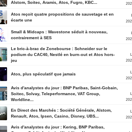
Alstom, Soitec, Aramis, Atos, Fugro, KBC...
202
Atos reçoit quatre propositions de sauvetage et en
écarte une
202
Small & Midcaps : Wavestone séduit à nouveau,
contrairement à SES
202
Le bric-à-brac de Zonebourse : Schneider sur le
podium du CAC40, Nestlé en burn-out et Atos hors-
L
jeu
202
L
Atos, plus spéculatif que jamais
202
Avis d'analystes du jour : BNP Paribas, Saint-Gobain,
Soitec, Solvay, Teleperformance, VAT Group,
L
Worldline...
202
En Direct des Marchés : Société Générale, Alstom,
L
Renault, Atos, Ipsen, Casino, Disney, UBS...
202
Avis d'analystes du jour : Kering, BNP Paribas,