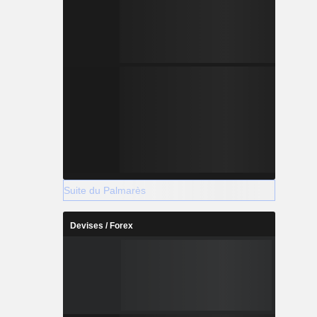
Suite du Palmarès
Devises / Forex