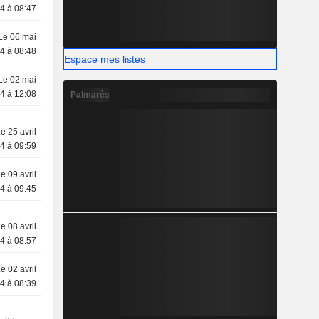
4 à 08:47
Le 06 mai
4 à 08:48
Espace mes listes
Le 02 mai
4 à 12:08
Palmarès
e 25 avril
4 à 09:59
e 09 avril
4 à 09:45
e 08 avril
4 à 08:57
e 02 avril
4 à 08:39