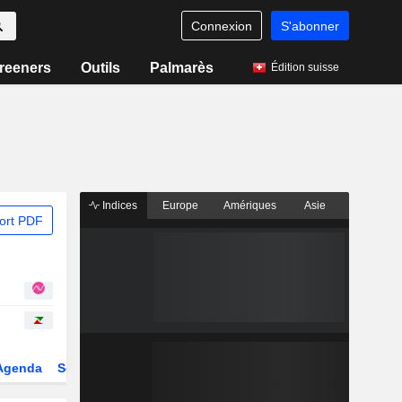
Connexion
S'abonner
reeners
Outils
Palmarès
Édition suisse
Indices
Europe
Amériques
Asie
ort PDF
Agenda
Secteur
Dérivés
Fonds et ETFs