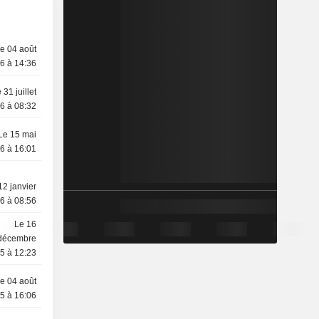
e 04 août
6 à 14:36
 31 juillet
6 à 08:32
Le 15 mai
6 à 16:01
12 janvier
6 à 08:56
Le 16
décembre
5 à 12:23
e 04 août
5 à 16:06