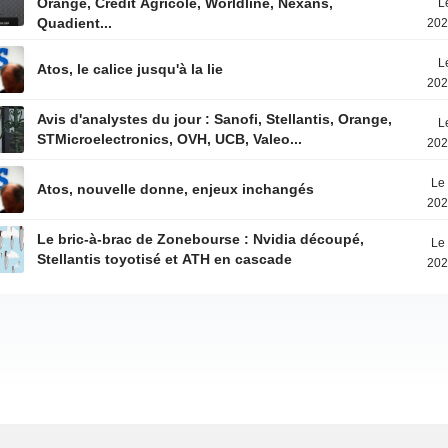
Orange, Crédit Agricole, Worldline, Nexans,
L
Quadient...
202
L
Atos, le calice jusqu'à la lie
202
Avis d'analystes du jour : Sanofi, Stellantis, Orange,
L
STMicroelectronics, OVH, UCB, Valeo...
202
Le 
Atos, nouvelle donne, enjeux inchangés
202
Le bric-à-brac de Zonebourse : Nvidia découpé,
Le 
Stellantis toyotisé et ATH en cascade
202