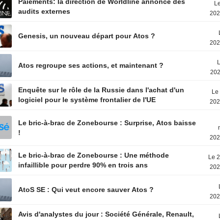
Paiements: la direction de Worldline annonce des
Le
audits externes
202
Genesis, un nouveau départ pour Atos ?
202
L
Atos regroupe ses actions, et maintenant ?
202
Enquête sur le rôle de la Russie dans l'achat d'un
Le 
logiciel pour le système frontalier de l'UE
202
Le bric-à-brac de Zonebourse : Surprise, Atos baisse
!
202
Le bric-à-brac de Zonebourse : Une méthode
Le 2
infaillible pour perdre 90% en trois ans
202
AtoS SE : Qui veut encore sauver Atos ?
202
Avis d'analystes du jour : Société Générale, Renault,