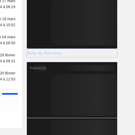
e 27 mars
4 à 08:19
e 19 mars
4 à 10:02
e 04 mars
4 à 08:50
Suite du Palmarès
28 février
4 à 09:31
Palmarès
20 février
4 à 12:03