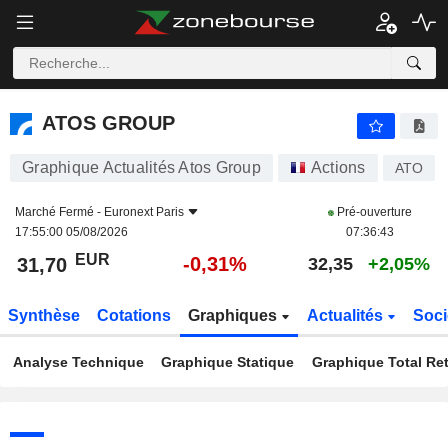
ATOS GROUP
31,70
€
-0,31%
ATOS GROUP
Graphique Actualités Atos Group
Actions
ATO
Marché Fermé -
Euronext Paris
Pré-ouverture
17:55:00 05/08/2026
07:36:43
EUR
-0,31%
31,70
32,35
+2,05%
Synthèse
Cotations
Graphiques
Actualités
Soci
Analyse Technique
Graphique Statique
Graphique Total Re