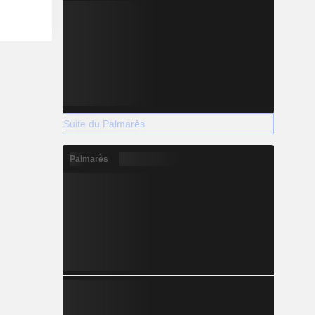
Suite du Palmarès
Palmarès