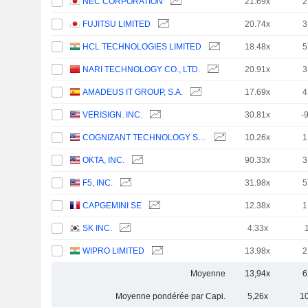
NEC CORPORATION
21.69x
2
FUJITSU LIMITED
20.74x
3
HCL TECHNOLOGIES LIMITED
18.48x
5
NARI TECHNOLOGY CO., LTD.
20.91x
3
AMADEUS IT GROUP, S.A.
17.69x
4
VERISIGN. INC.
30.81x
-
COGNIZANT TECHNOLOGY SOLUTIONS CORPORATION
10.26x
1
OKTA, INC.
90.33x
3
F5, INC.
31.98x
5
CAPGEMINI SE
12.38x
1
SK INC.
4.33x
WIPRO LIMITED
13.98x
2
Moyenne
13,94x
6
Moyenne pondérée par Capi.
5,26x
1