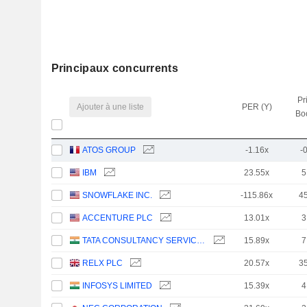
Principaux concurrents
Pr
Ajouter à une liste
PER (Y)
Bo
ATOS GROUP
-1.16x
-
IBM
23.55x
5
SNOWFLAKE INC.
-115.86x
4
ACCENTURE PLC
13.01x
3
TATA CONSULTANCY SERVICES LTD.
15.89x
7
RELX PLC
20.57x
3
INFOSYS LIMITED
15.39x
4