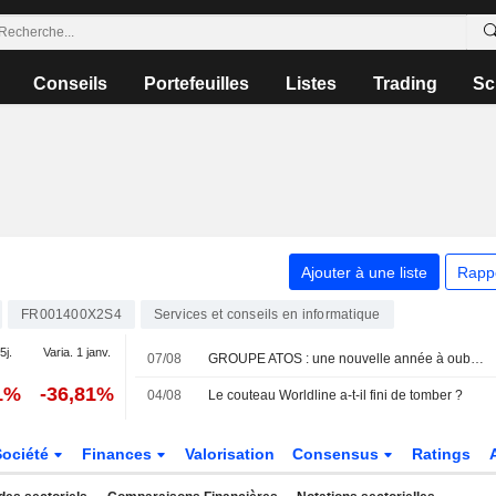
Conseils
Portefeuilles
Listes
Trading
Sc
Ajouter à une liste
Rapp
FR001400X2S4
Services et conseils en informatique
5j.
Varia. 1 janv.
07/08
GROUPE ATOS : une nouvelle année à oublier
1%
-36,81%
04/08
Le couteau Worldline a-t-il fini de tomber ?
Société
Finances
Valorisation
Consensus
Ratings