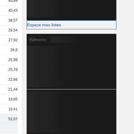
40,89 Md
40,43 Md
38,57 Md
Espace mes listes
28,54 Md
Palmarès
27,92 Md
26,6 Md
25,98 Md
25,78 Md
22,66 Md
21,44 Md
19,65 Md
19,41 Md
52,07 Md