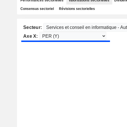
Performances sectorielles
Valorisations sectorielles
Dividen
Consensus sectoriel
Révisions sectorielles
Secteur:
Axe X: