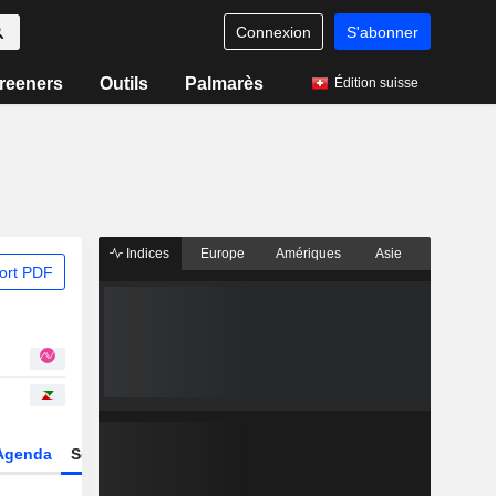
Connexion
S'abonner
reeners
Outils
Palmarès
Édition suisse
Indices
Europe
Amériques
Asie
ort PDF
Agenda
Secteur
Dérivés
Fonds et ETFs