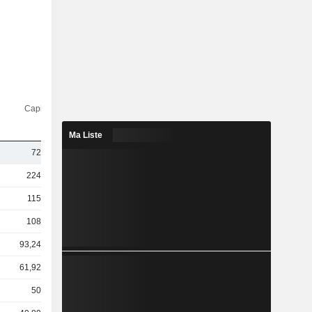
Capi.($)
Ma Liste
724 M
224 Md
115 Md
108 Md
93,24 Md
61,92 Md
50 Md