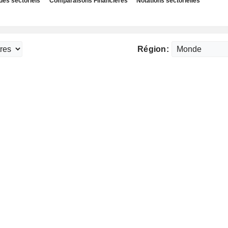
des sectoriels
Comparaisons Financières
Notations sectorielles
Région: