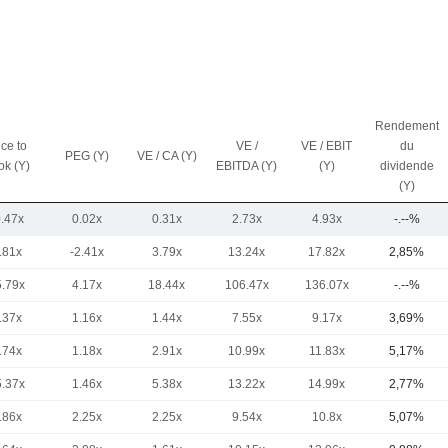
Rendement
ice to
VE /
VE / EBIT
du
PEG (Y)
VE / CA (Y)
ok (Y)
EBITDA (Y)
(Y)
dividende
(Y)
0.47x
0.02x
0.31x
2.73x
4.93x
-.--%
.81x
-2.41x
3.79x
13.24x
17.82x
2,85%
5.79x
4.17x
18.44x
106.47x
136.07x
-.--%
.37x
1.16x
1.44x
7.55x
9.17x
3,69%
.74x
1.18x
2.91x
10.99x
11.83x
5,17%
5.37x
1.46x
5.38x
13.22x
14.99x
2,77%
.86x
2.25x
2.25x
9.54x
10.8x
5,07%