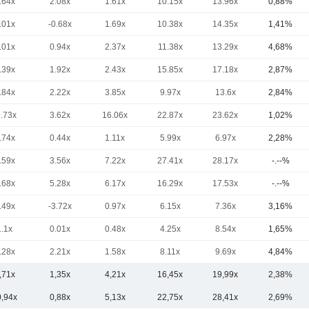
.64x
2.08x
1.61x
10.15x
13.96x
0,88%
.01x
-0.68x
1.69x
10.38x
14.35x
1,41%
.01x
0.94x
2.37x
11.38x
13.29x
4,68%
.39x
1.92x
2.43x
15.85x
17.18x
2,87%
.84x
2.22x
3.85x
9.97x
13.6x
2,84%
9.73x
3.62x
16.06x
22.87x
23.62x
1,02%
.74x
0.44x
1.11x
5.99x
6.97x
2,28%
.59x
3.56x
7.22x
27.41x
28.17x
-.--%
.68x
5.28x
6.17x
16.29x
17.53x
-.--%
.49x
-3.72x
0.97x
6.15x
7.36x
3,16%
1.1x
0.01x
0.48x
4.25x
8.54x
1,65%
.28x
2.21x
1.58x
8.11x
9.69x
4,84%
,71x
1,35x
4,21x
16,45x
19,99x
2,38%
0,94x
0,88x
5,13x
22,75x
28,41x
2,69%