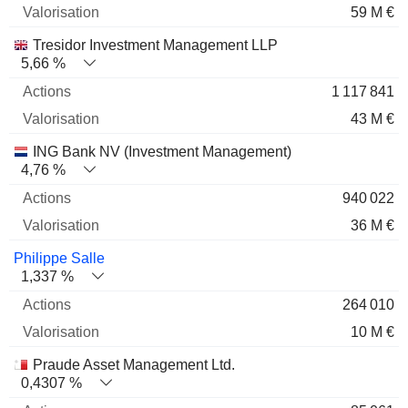
59 M €
Tresidor Investment Management LLP
5,66 %
1 117 841
43 M €
ING Bank NV (Investment Management)
4,76 %
940 022
36 M €
Philippe Salle
1,337 %
264 010
10 M €
Praude Asset Management Ltd.
0,4307 %