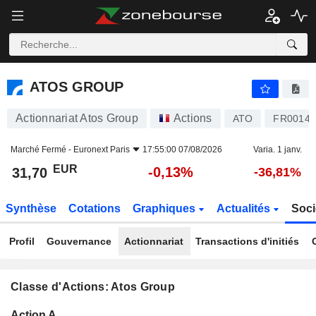
ATOS GROUP
31,70
€
-0,13%
ATOS GROUP
Actionnariat Atos Group
Actions
ATO
FR00140
Marché Fermé -
Euronext Paris
17:55:00 07/08/2026
Varia. 1 janv.
EUR
-0,13%
31,70
-36,81%
Synthèse
Cotations
Graphiques
Actualités
Soci
Profil
Gouvernance
Actionnariat
Transactions d'initiés
Classe d'Actions: Atos Group
Flottant
Action A