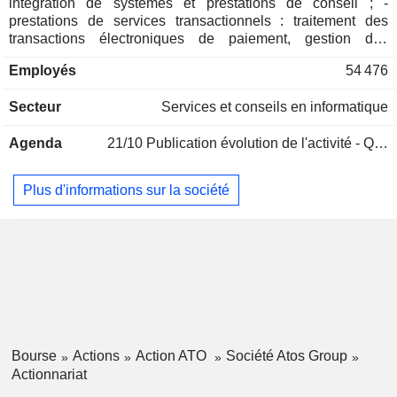
intégration de systèmes et prestations de conseil ; -
prestations de services transactionnels : traitement des
transactions électroniques de paiement, gestion des
paiements à distance, développement de solutions de
Employés
54 476
paiement, etc. Parallèlement, le groupe développe une
activité d'externalisation des processus-métiers.
Secteur
Services et conseils en informatique
Agenda
21/10
Publication évolution de l'activité - Q3 2026
Plus d'informations sur la société
Bourse
Actions
Action ATO
Société Atos Group
Actionnariat