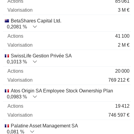
85 061
3 M €
BetaShares Capital Ltd.
0,2081 %
41 100
2 M €
SwissLife Gestion Privée SA
0,1013 %
20 000
769 212 €
Atos Origin SA Employee Stock Ownership Plan
0,0983 %
19 412
746 597 €
Palatine Asset Management SA
0,081 %