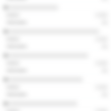
░░░░░░░░░░░░░░░░░░
░ ░░░
░░
░░░░░░░░░░░░░░░░░░░░░░░░░░░░░░░░░
░ ░░░
░░
░░░░░░░░░░░░░░░░░░░░░░░░░░░░░
░ ░░░
░░
░░░░░░░░░░░░░░░░░░░░░░░░░░░
░ ░░░
░░
░░░░░░░░░░░░░░░░░░░░░░░░░