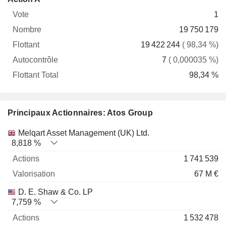
Vote
Nombre
Flottant
Autocontrôle
Total
1
19 750 179
19 422 244
( 98,34 %)
7
( 0,000035 %)
98,34 %
Principaux Actionnaires: Atos Group
Nom
Actions
%
Valorisation
Melqart Asset Management (UK) Ltd.
8,818 %
1 741 539
67 M €
D. E. Shaw & Co. LP
7,759 %
1 532 478