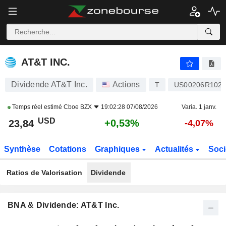
AT&T INC.
23,84
$
+0,53%
AT&T INC.
Dividende AT&T Inc.
Actions
T
US00206R102
Temps réel estimé
Cboe BZX
19:02:28 07/08/2026
Varia. 1 janv.
USD
+0,53%
23,84
-4,07%
Synthèse
Cotations
Graphiques
Actualités
Soci
Ratios de Valorisation
Dividende
BNA & Dividende: AT&T Inc.