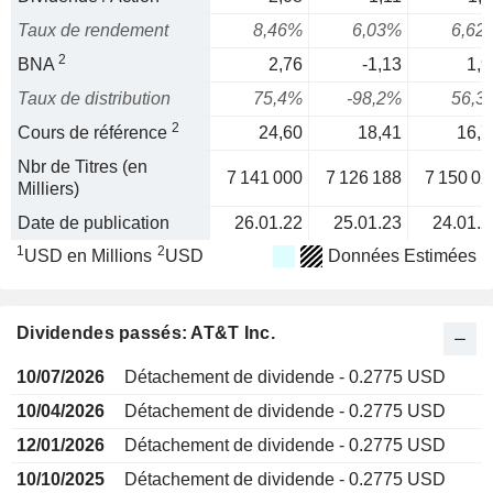
Taux de rendement
8,46%
6,03%
6,62
2
BNA
2,76
-1,13
1,9
Taux de distribution
75,4%
-98,2%
56,3
2
Cours de référence
24,60
18,41
16,7
Nbr de Titres (en
7 141 000
7 126 188
7 150 02
Milliers)
Date de publication
26.01.22
25.01.23
24.01.2
1
2
USD en Millions
USD
Données Estimées
Dividendes passés: AT&T Inc.
10/07/2026
Détachement de dividende - 0.2775 USD
10/04/2026
Détachement de dividende - 0.2775 USD
12/01/2026
Détachement de dividende - 0.2775 USD
10/10/2025
Détachement de dividende - 0.2775 USD