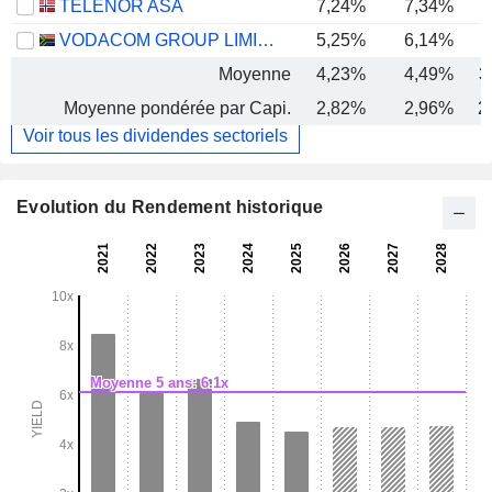
TELENOR ASA
7,24%
7,34%
VODACOM GROUP LIMITED
5,25%
6,14%
Moyenne
4,23%
4,49%
3
Moyenne pondérée par Capi.
2,82%
2,96%
2
Voir tous les dividendes sectoriels
Evolution du Rendement historique