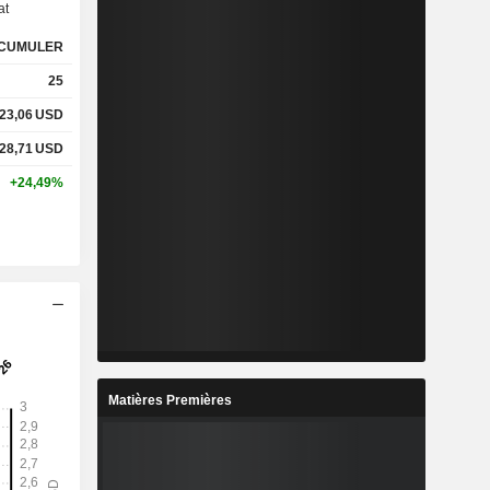
at
CUMULER
%
4,03%
25
%
15,76%
23,06
USD
28,71
USD
x
2,7x
+24,49%
x
6,62x
%
16,93%
%
43,56%
%
106,69%
Matières Premières
4
6,561