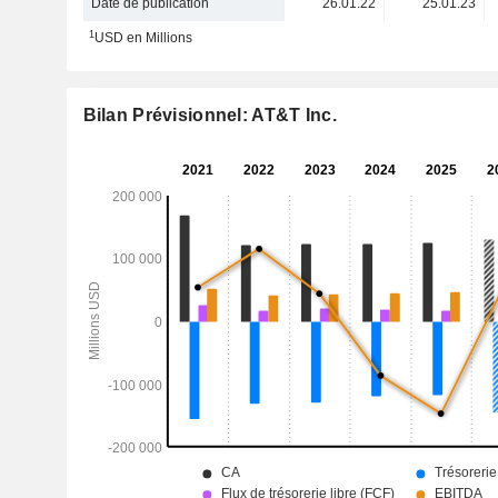
Date de publication
26.01.22
25.01.23
1
USD en Millions
Bilan Prévisionnel: AT&T Inc.