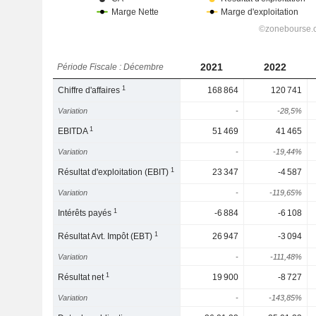
2021
2022
Période Fiscale : Décembre
1
Chiffre d'affaires
168 864
120 741
Variation
-
-28,5%
1
EBITDA
51 469
41 465
Variation
-
-19,44%
1
Résultat d'exploitation (EBIT)
23 347
-4 587
Variation
-
-119,65%
1
Intérêts payés
-6 884
-6 108
1
Résultat Avt. Impôt (EBT)
26 947
-3 094
Variation
-
-111,48%
1
Résultat net
19 900
-8 727
Variation
-
-143,85%