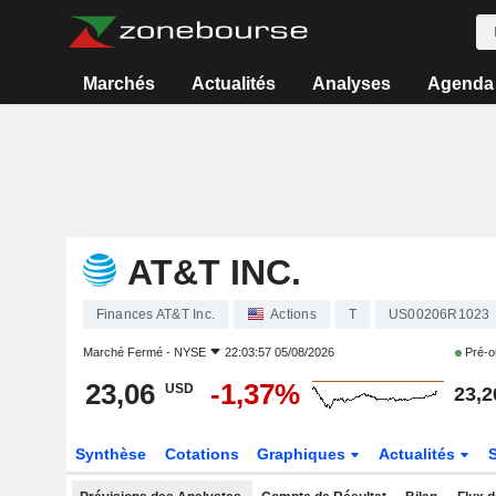
Marchés
Actualités
Analyses
Agenda
AT&T INC.
Finances AT&T Inc.
Actions
T
US00206R1023
Marché Fermé -
NYSE
22:03:57 05/08/2026
Pré-o
23,06
-1,37%
USD
23,2
Synthèse
Cotations
Graphiques
Actualités