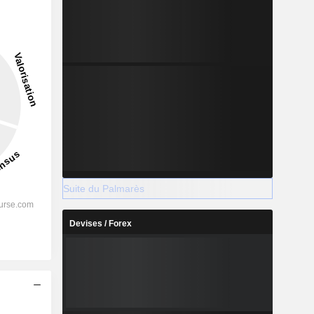
11,14%
-
2028
%
38,87%
Suite du Palmarès
%
23,73%
Devises / Forex
%
19,05%
%
13,5%
%
15,87%
s
%
117,62%