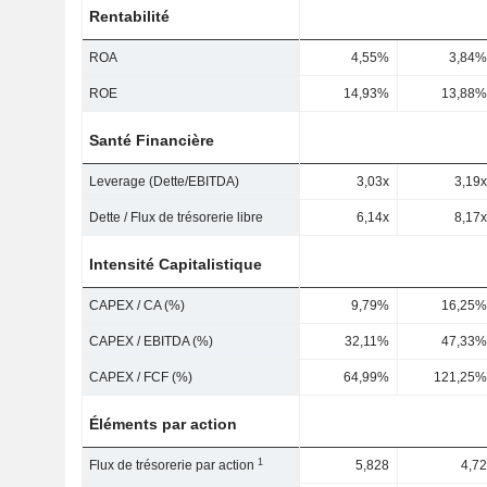
Rentabilité
ROA
4,55%
3,84%
ROE
14,93%
13,88%
Santé Financière
Leverage (Dette/EBITDA)
3,03x
3,19x
Dette / Flux de trésorerie libre
6,14x
8,17x
Intensité Capitalistique
CAPEX / CA (%)
9,79%
16,25%
CAPEX / EBITDA (%)
32,11%
47,33%
CAPEX / FCF (%)
64,99%
121,25%
Éléments par action
1
Flux de trésorerie par action
5,828
4,72