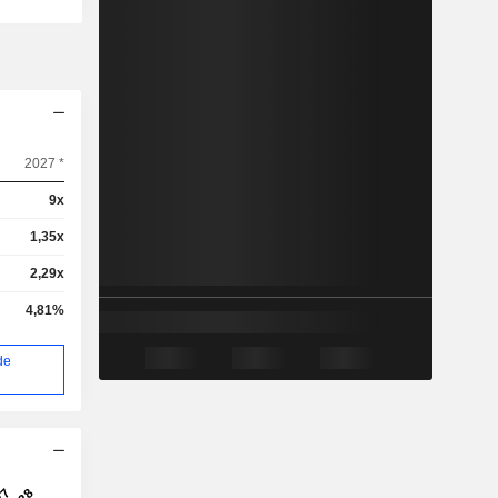
2027 *
9x
1,35x
2,29x
4,81%
de