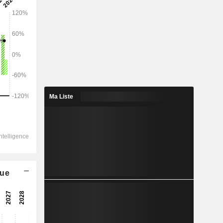
2028
134 936
2,25%
52 456
Ma Liste
4,66%
32 027
7,32%
-7 661
25 706
que
8,59%
18 210
7,96%