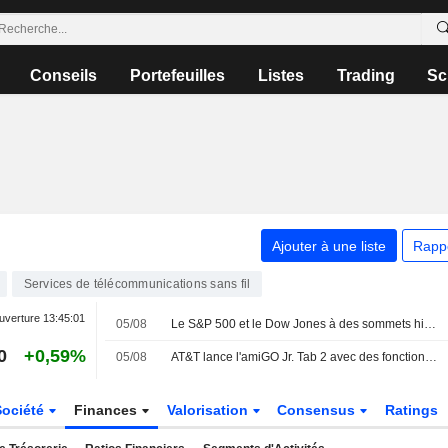
Conseils
Portefeuilles
Listes
Trading
Sc
Ajouter à une liste
Rapp
Services de télécommunications sans fil
uverture
13:45:01
05/08
Le S&P 500 et le Dow Jones à des sommets historiques portés par l'espoir d'un accord au Moyen-Orient ; SpaceX et AMD pèsent sur la tendance
0
+0,59%
05/08
AT&T lance l'amiGO Jr. Tab 2 avec des fonctionnalités améliorées et la connectivité 5G
Société
Finances
Valorisation
Consensus
Ratings