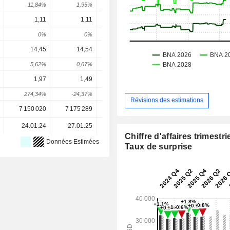
11,84%
1,95%
4,26%
2,05%
8,34
1,11
1,11
1,11
1,11
1,1
0%
0%
0%
0%
0
14,45
14,54
15,63
15,82
17,0
5,62%
0,67%
7,45%
1,22%
7,65
1,97
1,49
3,04
2,344
2,56
274,34%
-24,37%
104,03%
-22,88%
9,34
Révisions des estimations
7 150 020
7 175 289
7 089 449
6 852 386
6 852 38
24.01.24
27.01.25
28.01.26
-
Chiffre d'affaires trimestrie
Données Estimées
Taux de surprise