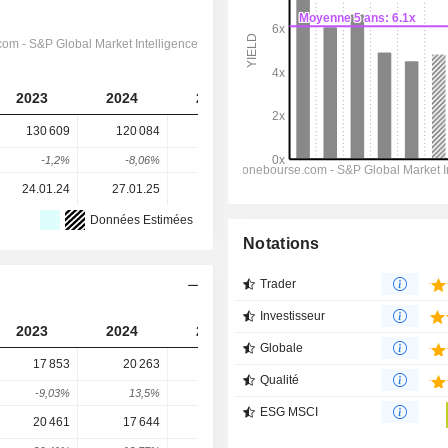
2023
2024
2025
2026
2027
130 609
120 084
117 366
145 676
143 718
-1,2%
-8,06%
-2,26%
24,12%
-1,34%
24.01.24
27.01.25
28.01.26
-
-
Données Estimées
Notations
Trader
Investisseur
2023
2024
2025
2026
2027
Globale
17 853
20 263
20 842
22 610
22 893
Qualité
-9,03%
13,5%
2,86%
8,48%
1,25%
ESG MSCI
20 461
17 644
16 586
18 116
19 273