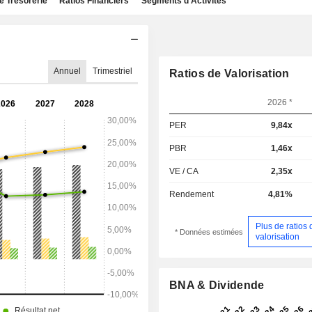
e Trésorerie
Ratios Financiers
Segments d'Activités
Annuel
Trimestriel
Ratios de Valorisation
2026 *
PER
9,84x
PBR
1,46x
VE / CA
2,35x
Rendement
4,81%
Plus de ratios 
* Données estimées
valorisation
BNA & Dividende