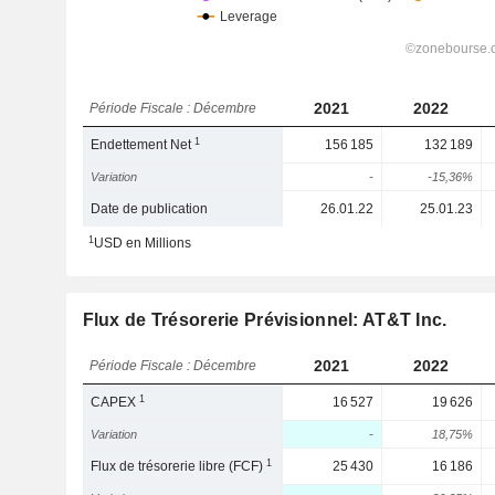
2021
2022
Période Fiscale : Décembre
1
Endettement Net
156 185
132 189
Variation
-
-15,36%
Date de publication
26.01.22
25.01.23
1
USD en Millions
Flux de Trésorerie Prévisionnel: AT&T Inc.
2021
2022
Période Fiscale : Décembre
1
CAPEX
16 527
19 626
Variation
-
18,75%
1
Flux de trésorerie libre (FCF)
25 430
16 186