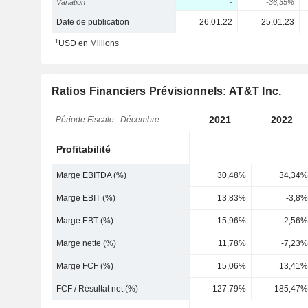
Variation
-
-36,35%
Date de publication
26.01.22
25.01.23
1
USD en Millions
Ratios Financiers Prévisionnels: AT&T Inc.
2021
2022
Période Fiscale : Décembre
Profitabilité
Marge EBITDA (%)
30,48%
34,34%
Marge EBIT (%)
13,83%
-3,8%
Marge EBT (%)
15,96%
-2,56%
Marge nette (%)
11,78%
-7,23%
Marge FCF (%)
15,06%
13,41%
FCF / Résultat net (%)
127,79%
-185,47%