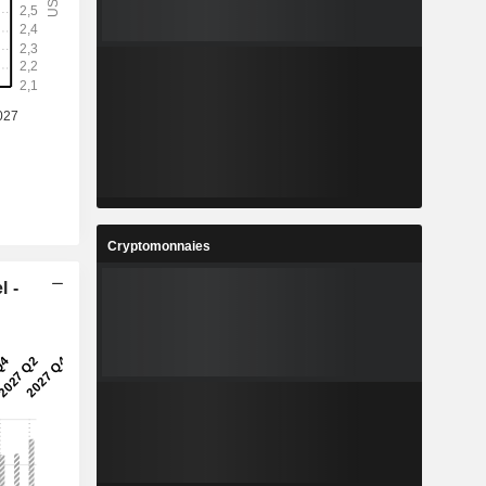
%
5,76%
1
1,119
%
0,82%
3
18,6
%
9,22%
3
2,881
%
12,38%
6
6 852 386
Cryptomonnaies
-
-
l -