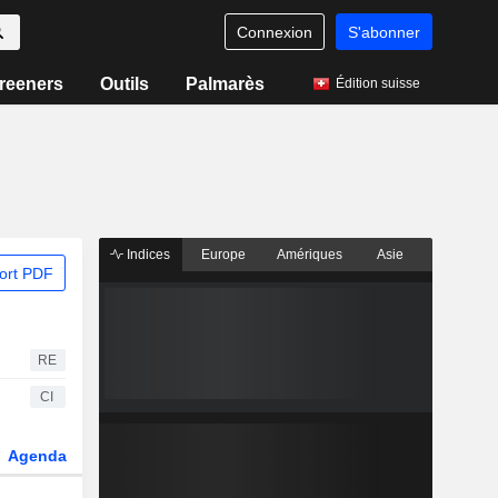
Connexion
S'abonner
reeners
Outils
Palmarès
Édition suisse
Indices
Europe
Amériques
Asie
ort PDF
RE
CI
Agenda
Secteur
Dérivés
Fonds et ETFs