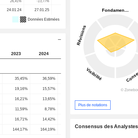
26,41%
-13,77%
-6%
9,23%
6,38%
24.01.24
27.01.25
28.01.26
-
-
Données Estimées
2023
2024
2025
2026
2027
35,45%
36,59%
36,9%
37,26%
37,98
19,16%
15,57%
19,23%
21,35%
22,61
16,21%
13,65%
21,49%
17,23%
17,94
Plus de notations
11,59%
8,78%
17,42%
12,49%
12,78
16,71%
14,42%
13,2%
14,01%
14,6
Consensus des Analyste
144,17%
164,19%
75,77%
112,17%
114,26