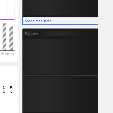
-
Espace mes listes
Palmarès