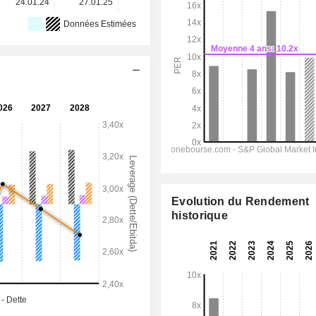
24.01.24
27.01.25
28.01.26
-
-
Données Estimées
Evolution du Rendement
historique