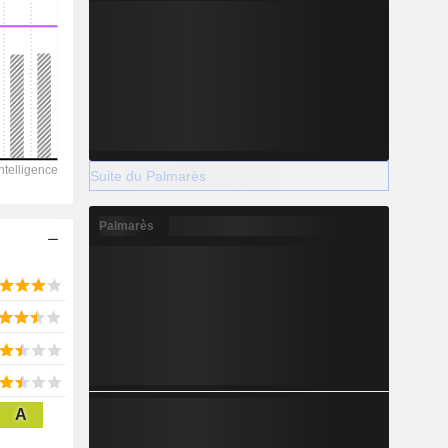
2028
141 863
-1,29%
Suite du Palmarès
-
Palmarès
2028
22 851
-0,18%
A
21 419