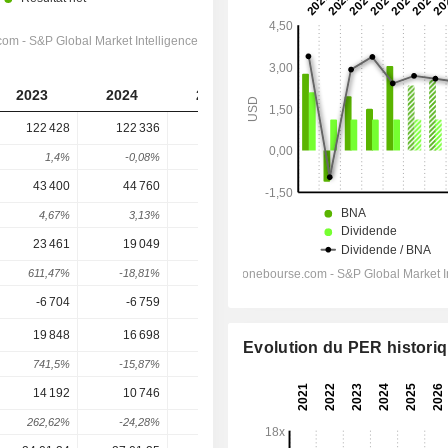
2023
2024
2025
2026
2027
122 428
122 336
125 648
129 269
131 969
1,4%
-0,08%
2,71%
2,88%
2,09%
43 400
44 760
46 361
48 170
50 121
4,67%
3,13%
3,58%
3,9%
4,05%
23 461
19 049
24 162
27 593
29 841
611,47%
-18,81%
26,84%
14,2%
8,15%
-6 704
-6 759
-6 804
-7 298
-7 534
19 848
16 698
27 007
22 274
23 674
Evolution du PER histori
741,5%
-15,87%
61,74%
-17,53%
6,28%
14 192
10 746
21 889
16 151
16 868
262,62%
-24,28%
103,69%
-26,22%
4,44%