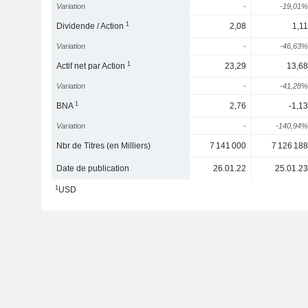
Variation
-
-19,01%
1
Dividende / Action
2,08
1,11
Variation
-
-46,63%
1
Actif net par Action
23,29
13,68
Variation
-
-41,28%
1
BNA
2,76
-1,13
Variation
-
-140,94%
Nbr de Titres (en Milliers)
7 141 000
7 126 188
Date de publication
26.01.22
25.01.23
1
USD