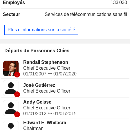
Employés
133 030
messagerie et de télévision par satellite. Le CA par source
de revenus se ventile entre ventes de services (80,5%) et
Secteur
Services de télécommunications sans fil
ventes d'équipements (19,5%). La répartition géographique
du CA est la suivante : Etats-Unis (95,7%), Mexique (3,5%),
Europe (0,3%), Asie -Pacifique (0,3%), Amérique latine
Plus d'informations sur la société
(0,1%) et autres (0,1%).
Départs de Personnes Clées
Randall Stephenson
Chief Executive Officer
-
01/01/2007
01/07/2020
José Gutiérrez
Chief Executive Officer
-
Andy Geisse
Chief Executive Officer
-
01/01/2012
01/01/2015
Edward E. Whitacre
Chairman