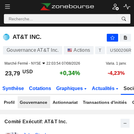
AT&T INC.
23,79
$
+0,34%
AT&T INC.
Gouvernance AT&T Inc.
Actions
T
US00206R1
Marché Fermé -
NYSE
22:03:54 07/08/2026
Varia. 1 janv.
USD
+0,34%
23,79
-4,23%
Synthèse
Cotations
Graphiques
Actualités
Soci
Profil
Gouvernance
Actionnariat
Transactions d'initiés
Comité Exécutif: AT&T Inc.
Fonctions