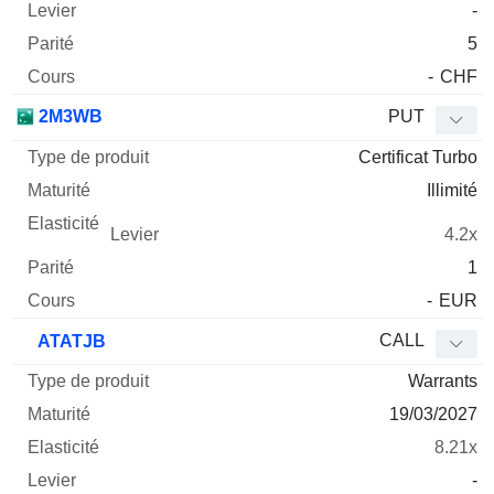
-
5
-
CHF
2M3WB
PUT
Certificat Turbo
Illimité
4.2x
1
-
EUR
CALL
ATATJB
Warrants
19/03/2027
8.21x
-