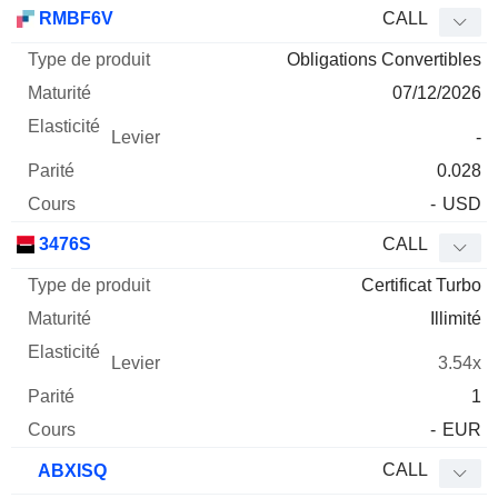
Type
RMBF6V
CALL
de
Obligations Convertibles
Mnemo
Type
produit
Maturité
Elasticité
Levier
Parité
Co
07/12/2026
-
0.028
-
USD
3476S
CALL
Certificat Turbo
Illimité
3.54x
1
-
EUR
CALL
ABXISQ