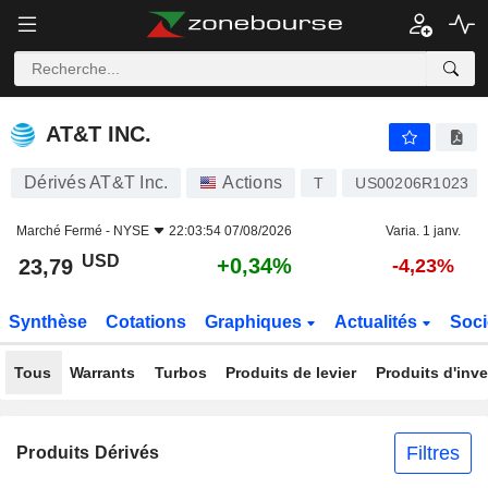
AT&T INC.
23,79
$
+0,34%
AT&T INC.
Dérivés AT&T Inc.
Actions
T
US00206R1023
Marché Fermé -
NYSE
22:03:54 07/08/2026
Varia. 1 janv.
USD
+0,34%
23,79
-4,23%
Synthèse
Cotations
Graphiques
Actualités
Soci
Tous
Warrants
Turbos
Produits de levier
Produits d'inv
Filtres
Produits Dérivés