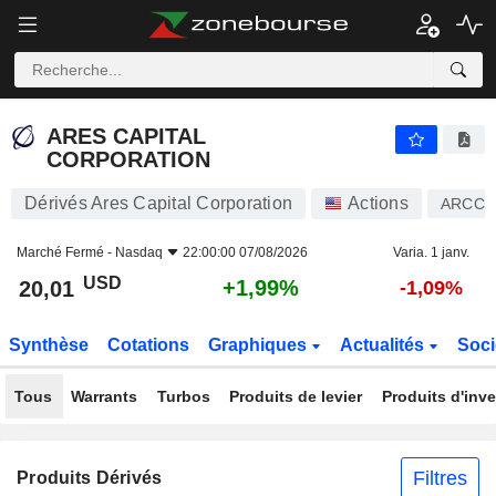
ARES CAPITAL CORPORATION
20,01
$
+1,99%
ARES CAPITAL
CORPORATION
Dérivés Ares Capital Corporation
Actions
ARCC
Marché Fermé -
Nasdaq
22:00:00 07/08/2026
Varia. 1 janv.
USD
+1,99%
20,01
-1,09%
Synthèse
Cotations
Graphiques
Actualités
Soci
Tous
Warrants
Turbos
Produits de levier
Produits d'inv
Filtres
Produits Dérivés