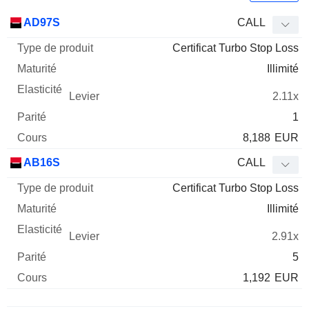
Type
AD97S
CALL
de
Certificat Turbo Stop Loss
Mnemo
Type
produit
Maturité
Elasticité
Levier
Parité
Co
Illimité
2.11x
1
8,188
EUR
AB16S
CALL
Certificat Turbo Stop Loss
Illimité
2.91x
5
1,192
EUR