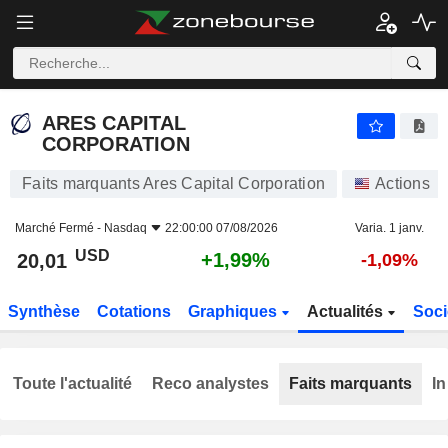
ARES CAPITAL CORPORATION
20,01
$
+1,99%
ARES CAPITAL
CORPORATION
Faits marquants Ares Capital Corporation
Actions
Marché Fermé -
Nasdaq
22:00:00 07/08/2026
Varia. 1 janv.
USD
+1,99%
20,01
-1,09%
Synthèse
Cotations
Graphiques
Actualités
Soci
Toute l'actualité
Reco analystes
Faits marquants
In