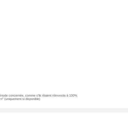
ériode concernée, comme s'ils étaient réinvestis à 100%.
n" (uniquement si disponible)