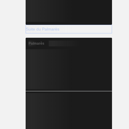
Suite du Palmarès
Palmarès