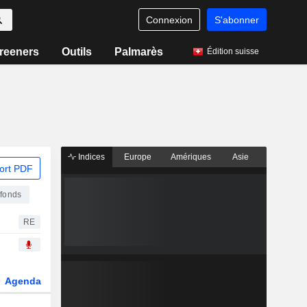
Connexion
S'abonner
reeners
Outils
Palmarès
Édition suisse
Indices
Europe
Amériques
Asie
ort PDF
 fonds
RE
Agenda
Secteur
Dérivés