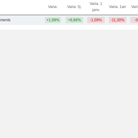
Varia. 1
Varia.
Varia. 5j.
Varia. 1an
Var
janv.
ements
+1,99%
+6,66%
-1,09%
-11,30%
-