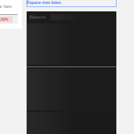
Espace mes listes
ia. 5ans
Capi.
CT
MT
LT
Palmarès
0,50%
14,37 Md