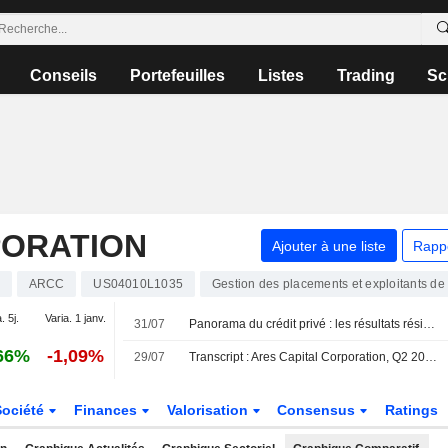
Conseils
Portefeuilles
Listes
Trading
Sc
PORATION
Ajouter à une liste
Rapp
ARCC
US04010L1035
Gestion des placements et exploitants de
. 5j.
Varia. 1 janv.
31/07
Panorama du crédit privé : les résultats résistent face à la hausse des défauts et des rachats
66%
-1,09%
29/07
Transcript : Ares Capital Corporation, Q2 2026 Earnings Call, Jul 29, 2026
Société
Finances
Valorisation
Consensus
Ratings