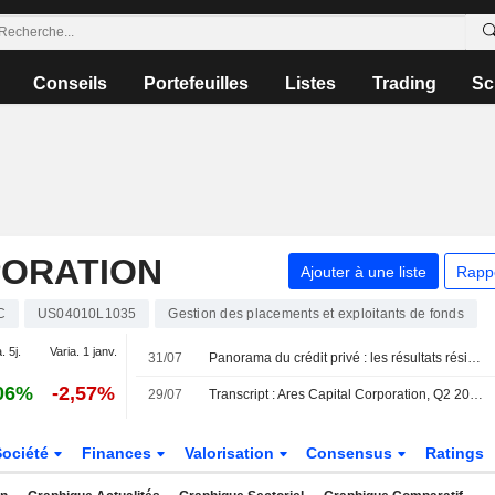
Conseils
Portefeuilles
Listes
Trading
Sc
PORATION
Ajouter à une liste
Rapp
C
US04010L1035
Gestion des placements et exploitants de fonds
. 5j.
Varia. 1 janv.
31/07
Panorama du crédit privé : les résultats résistent face à la hausse des défauts et des rachats
06%
-2,57%
29/07
Transcript : Ares Capital Corporation, Q2 2026 Earnings Call, Jul 29, 2026
Société
Finances
Valorisation
Consensus
Ratings