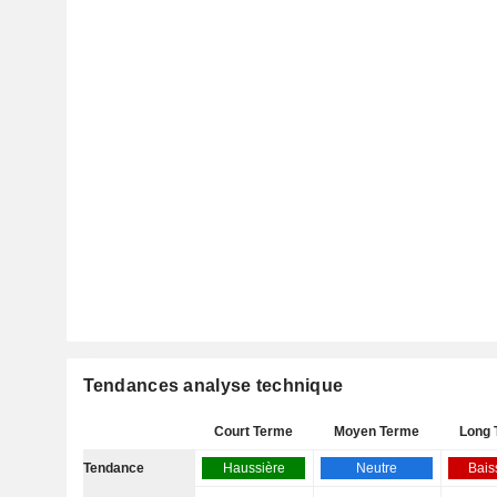
Tendances analyse technique
Court Terme
Moyen Terme
Long 
Tendance
Haussière
Neutre
Bais