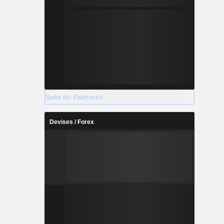
Suite du Palmarès
Devises / Forex