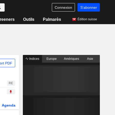
Connexion
S'abonner
reeners
Outils
Palmarès
Édition suisse
Indices
Europe
Amériques
Asie
ort PDF
RE
Agenda
Secteur
Dérivés