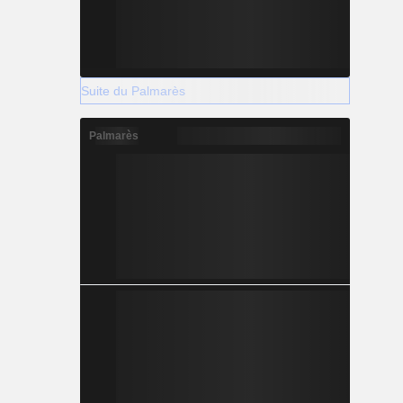
Suite du Palmarès
Palmarès