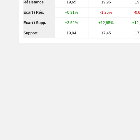
Résistance
19,65
19,96
19
Ecart / Rés.
+0,31%
-1,25%
-0,
Ecart / Supp.
+3,52%
+12,95%
+12
Support
19,04
17,45
17