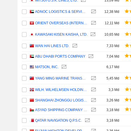
MITSUI O.S.K. LINES, LTD.
13,09 Md
ADNOC LOGISTICS & SERVICES PLC
12,38 Md
ORIENT OVERSEAS (INTERNATIONAL) LIMITED
12,11 Md
KAWASAKI KISEN KAISHA, LTD.
10,65 Md
WAN HAI LINES LTD.
7,33 Md
ABU DHABI PORTS COMPANY
7,04 Md
MATSON, INC.
6,17 Md
YANG MING MARINE TRANSPORT CORPORATION
5,45 Md
WILH. WILHELMSEN HOLDING ASA
3,3 Md
SHANGHAI ZHONGGU LOGISTICS CO., LTD.
3,26 Md
ASYAD SHIPPING COMPANY SAOG
3,18 Md
QATAR NAVIGATION Q.P.S.C.
3,18 Md