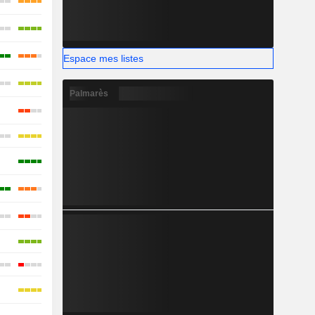
Espace mes listes
Palmarès