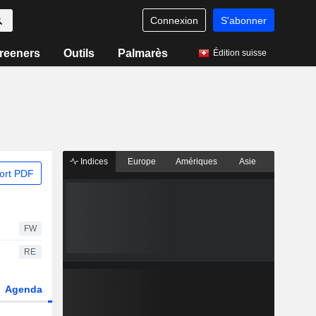
Connexion
S'abonner
reeners
Outils
Palmarès
Édition suisse
Indices
Europe
Amériques
Asie
ort PDF
FW
RE
Agenda
Secteur
Dérivés
Fonds et ETFs