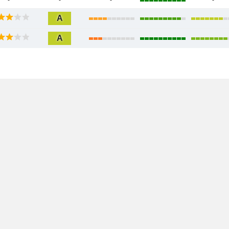
-
-
-
-
A
A