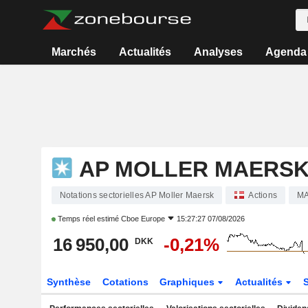
Marchés
Actualités
Analyses
Agenda
AP MOLLER MAERS
Notations sectorielles AP Moller Maersk
Actions
MA
Temps réel estimé
Cboe Europe
15:27:27 07/08/2026
16 950,00
-0,21%
DKK
Synthèse
Cotations
Graphiques
Actualités