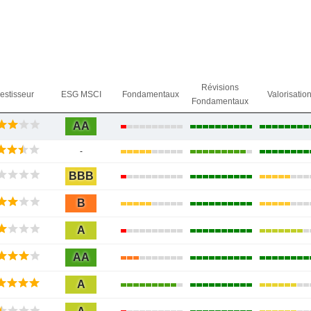
Révisions
vestisseur
ESG MSCI
Fondamentaux
Valorisatio
Fondamentaux
AA
-
BBB
B
A
AA
A