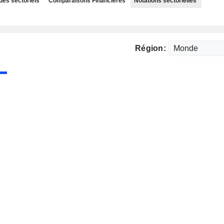
des sectoriels
Comparaisons Financières
Notations sectorielles
Région: