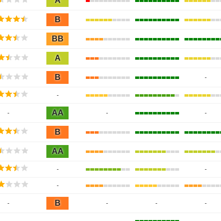
A
B
BB
A
B
-
-
AA
-
-
-
B
AA
-
-
-
B
-
-
-
-