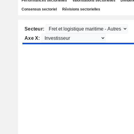
Performances sectorielles
Valorisations sectorielles
Dividen
Consensus sectoriel
Révisions sectorielles
Secteur:
Axe X: