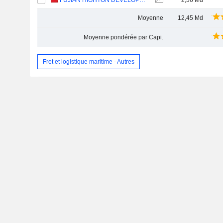
FUJIAN HIGHTON DEVELOPMENT CO., LTD.
2,36 Md
Moyenne
12,45 Md
Moyenne pondérée par Capi.
Fret et logistique maritime - Autres