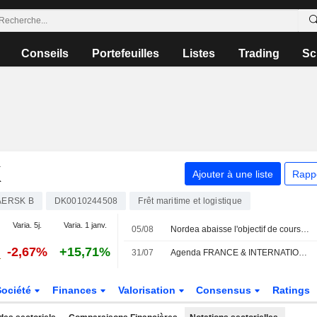
Conseils
Portefeuilles
Listes
Trading
Sc
K
Ajouter à une liste
Rapp
ERSK B
DK0010244508
Frêt maritime et logistique
Varia. 5j.
Varia. 1 janv.
05/08
Nordea abaisse l'objectif de cours d'A.P. Møller-Maersk à 14 900 couronnes danoises (contre 15 200), réitère sa recommandation à la vente
-2,67%
+15,71%
31/07
Agenda FRANCE & INTERNATIONAL - Semaine du 3 août
Société
Finances
Valorisation
Consensus
Ratings