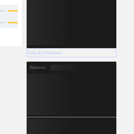
-
-
Suite du Palmarès
Palmarès