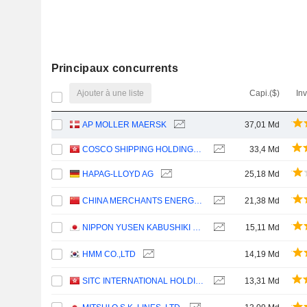
Principaux concurrents
Ajouter à une liste
Capi.($)
In
AP MOLLER MAERSK
37,01 Md
COSCO SHIPPING HOLDINGS CO., LTD.
33,4 Md
HAPAG-LLOYD AG
25,18 Md
CHINA MERCHANTS ENERGY SHIPPING CO., LTD.
21,38 Md
NIPPON YUSEN KABUSHIKI KAISHA
15,11 Md
HMM CO.,LTD
14,19 Md
SITC INTERNATIONAL HOLDINGS COMPANY LIMITED
13,31 Md