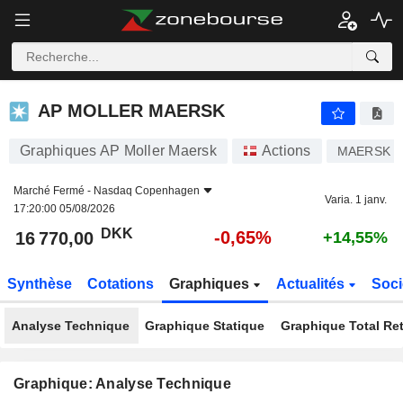
AP MOLLER MAERSK
16 770,00
kr
-0,65%
AP MOLLER MAERSK
Graphiques AP Moller Maersk
Actions
MAERSK B
Marché Fermé -
Nasdaq Copenhagen
Varia. 1 janv.
17:20:00 05/08/2026
DKK
-0,65%
16 770,00
+14,55%
Synthèse
Cotations
Graphiques
Actualités
Soci
Analyse Technique
Graphique Statique
Graphique Total Re
Graphique: Analyse Technique