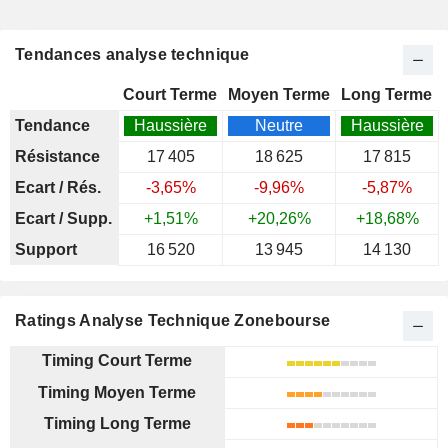
Tendances analyse technique
Court Terme
Moyen Terme
Long Terme
Tendance
Haussière
Neutre
Haussière
Résistance
17 405
18 625
17 815
Ecart / Rés.
-3,65%
-9,96%
-5,87%
Ecart / Supp.
+1,51%
+20,26%
+18,68%
Support
16 520
13 945
14 130
Ratings Analyse Technique Zonebourse
Timing Court Terme
Timing Moyen Terme
Timing Long Terme