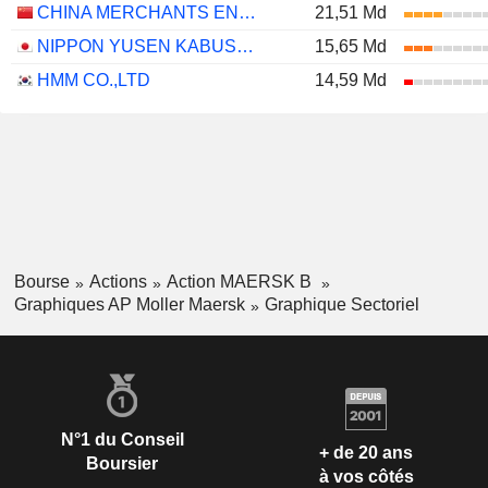
CHINA MERCHANTS ENERGY SHIPPING CO., LTD.
21,51 Md
NIPPON YUSEN KABUSHIKI KAISHA
15,65 Md
HMM CO.,LTD
14,59 Md
Bourse
Actions
Action MAERSK B
Graphiques AP Moller Maersk
Graphique Sectoriel
N°1 du Conseil
+ de 20 ans
Boursier
à vos côtés