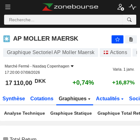
AP MOLLER MAERSK
17 110,00
kr
+0,74%
AP MOLLER MAERSK
Graphique Sectoriel AP Moller Maersk
Actions
M
Marché Fermé -
Nasdaq Copenhagen
Varia. 1 janv.
17:20:00 07/08/2026
DKK
+0,74%
17 110,00
+16,87%
Synthèse
Cotations
Graphiques
Actualités
Soci
Analyse Technique
Graphique Statique
Graphique Total Re
Total Return