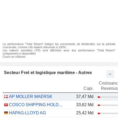
La performance "Total Return" intègre les versements de dividendes sur la période
concernée, comme s'ils étaient réinvestis à 100%.
Les valeurs annotées (TR) sont affichées avec leur performance "Total Return"
(uniquement si disponible)
Cours en clôtures
Secteur Fret et logistique maritime - Autres
Croissanc
Capi.
Revenus
AP MOLLER MAERSK
37,47 Md
COSCO SHIPPING HOLDINGS CO., LTD.
33,62 Md
HAPAG-LLOYD AG
25,42 Md