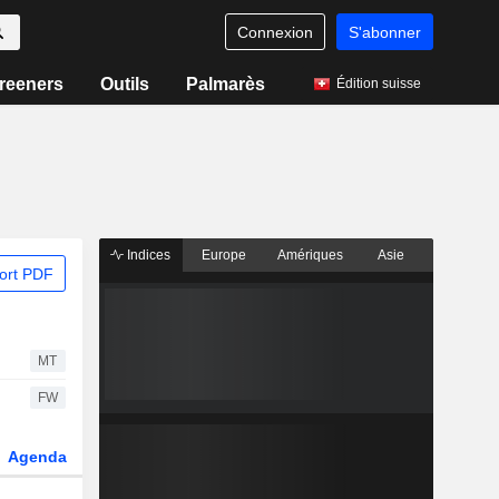
Connexion
S'abonner
reeners
Outils
Palmarès
Édition suisse
Indices
Europe
Amériques
Asie
ort PDF
MT
FW
Agenda
Secteur
Dérivés
Fonds et ETFs