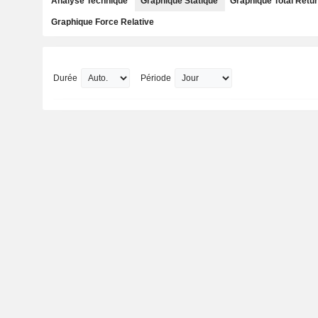
Analyse Technique
Graphique Statique
Graphique Total Retu
Graphique Force Relative
Durée
Période