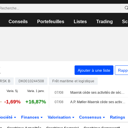
Conseils
Portefeuilles
Listes
Trading
Sc
K
Ajouter à une liste
Rapp
RSK B
DK0010244508
Frêt maritime et logistique
Varia. 5j.
Varia. 1 janv.
07/08
Maersk cède ses activités de sécurité et de formation à OpenGate Capital
-1,69%
+16,87%
07/08
A.P. Møller-Maersk cède ses activités de formation à Open Gate Capital
Société
Finances
Valorisation
Consensus
Ratings