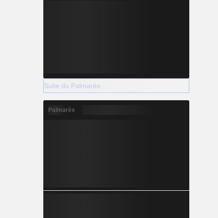
Suite du Palmarès
Palmarès