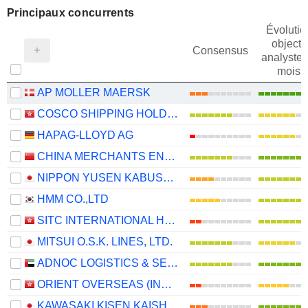
Principaux concurrents
Évolutio
objectif
Consensus
analystes
mois
AP MOLLER MAERSK
COSCO SHIPPING HOLDINGS CO., LTD.
HAPAG-LLOYD AG
CHINA MERCHANTS ENERGY SHIPPING CO., LTD.
NIPPON YUSEN KABUSHIKI KAISHA
HMM CO.,LTD
SITC INTERNATIONAL HOLDINGS COMPANY LIMITED
MITSUI O.S.K. LINES, LTD.
ADNOC LOGISTICS & SERVICES PLC
ORIENT OVERSEAS (INTERNATIONAL) LIMITED
KAWASAKI KISEN KAISHA, LTD.