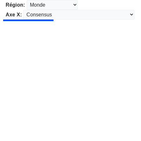
Région:
Axe X: