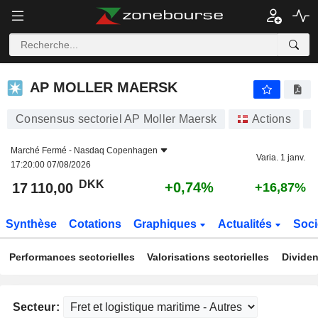
AP MOLLER MAERSK
17 110,00
kr
+0,74%
AP MOLLER MAERSK
Consensus sectoriel AP Moller Maersk
Actions
M
Marché Fermé -
Nasdaq Copenhagen
Varia. 1 janv.
17:20:00 07/08/2026
DKK
+0,74%
17 110,00
+16,87%
Synthèse
Cotations
Graphiques
Actualités
Soci
Performances sectorielles
Valorisations sectorielles
Dividen
Secteur: