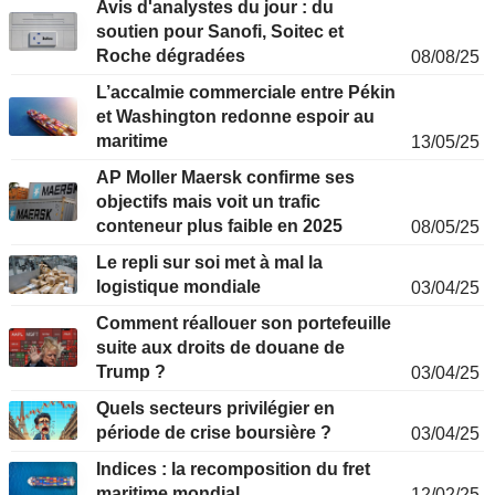
Avis d'analystes du jour : du
soutien pour Sanofi, Soitec et
Roche dégradées
08/08/25
L’accalmie commerciale entre Pékin
et Washington redonne espoir au
maritime
13/05/25
AP Moller Maersk confirme ses
objectifs mais voit un trafic
conteneur plus faible en 2025
08/05/25
Le repli sur soi met à mal la
logistique mondiale
03/04/25
Comment réallouer son portefeuille
suite aux droits de douane de
Trump ?
03/04/25
Quels secteurs privilégier en
période de crise boursière ?
03/04/25
Indices : la recomposition du fret
maritime mondial
12/02/25