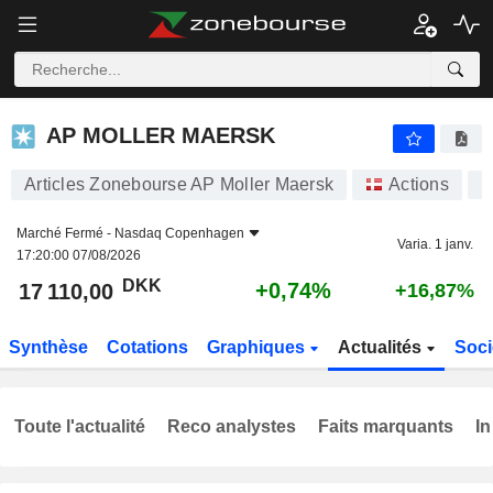
AP MOLLER MAERSK
17 110,00
kr
+0,74%
AP MOLLER MAERSK
Articles Zonebourse AP Moller Maersk
Actions
M
Marché Fermé -
Nasdaq Copenhagen
Varia. 1 janv.
17:20:00 07/08/2026
DKK
+0,74%
17 110,00
+16,87%
Synthèse
Cotations
Graphiques
Actualités
Soci
Toute l'actualité
Reco analystes
Faits marquants
In