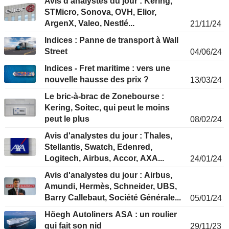
Avis d'analystes du jour : Kering,
STMicro, Sonova, OVH, Elior,
ArgenX, Valeo, Nestlé...
21/11/24
Indices : Panne de transport à Wall
Street
04/06/24
Indices - Fret maritime : vers une
nouvelle hausse des prix ?
13/03/24
Le bric-à-brac de Zonebourse :
Kering, Soitec, qui peut le moins
peut le plus
08/02/24
Avis d'analystes du jour : Thales,
Stellantis, Swatch, Edenred,
Logitech, Airbus, Accor, AXA...
24/01/24
Avis d'analystes du jour : Airbus,
Amundi, Hermès, Schneider, UBS,
Barry Callebaut, Société Générale...
05/01/24
Höegh Autoliners ASA : un roulier
qui fait son nid
29/11/23