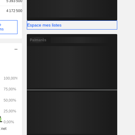
5 393 500
4 172 500
Espace mes listes
e
ons
Palmarès