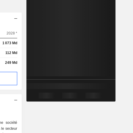
2028 *
1 073 Md
112 Md
249 Md
ne société
 le secteur