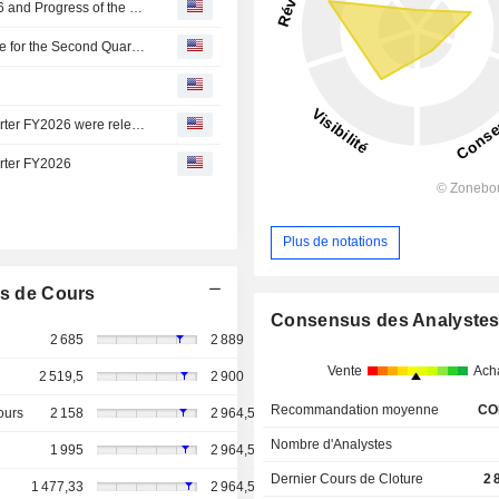
'K' LINE Releases Video Update on Forecasts for FY2026 and Progress of the Medium-Term Management Plan
Kawasaki Kisen Kaisha, Ltd. Provides Dividend Guidance for the Second Quarter and Year End of Fiscal Year Ending March 31, 2027
Kawasaki Kisen Kaisha : Financial Highlights for 1st Quarter FY2026 were released.
arter FY2026
Plus de notations
s de Cours
Consensus des Analyste
2 685
2 889
Vente
Ach
2 519,5
2 900
Recommandation moyenne
CO
ours
2 158
2 964,5
Nombre d'Analystes
1 995
2 964,5
Dernier Cours de Cloture
2 
1 477,33
2 964,5