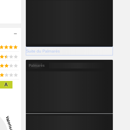
Suite du Palmarès
Palmarès
A