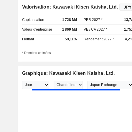
Valorisation: Kawasaki Kisen Kaisha, Ltd.
Capitalisation
1 728 Md
PER 2027 *
13,7
Valeur d'entreprise
1 869 Md
VE / CA 2027 *
1,75
Flottant
59,11%
Rendement 2027 *
4,2
* Données estimées
Graphique: Kawasaki Kisen Kaisha, Ltd.