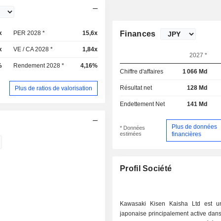
x
PER 2028 *
15,6x
Finances
x
VE / CA 2028 *
1,84x
2027 *
%
Rendement 2028 *
4,16%
Chiffre d'affaires
1 066 Md
Résultat net
128 Md
Plus de ratios de valorisation
Endettement Net
141 Md
Plus de données
* Données
estimées
financières
Profil Société
Kawasaki Kisen Kaisha Ltd est u
japonaise principalement active dans