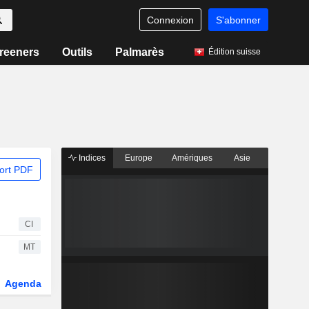
Connexion
S'abonner
reeners
Outils
Palmarès
Édition suisse
Indices
Europe
Amériques
Asie
ort PDF
CI
MT
Agenda
Secteur
Dérivés
Fonds et ETFs