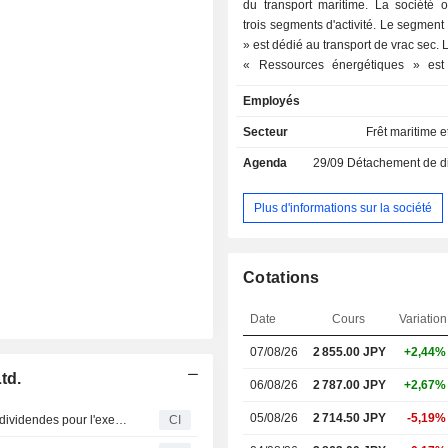
du transport maritime. La société 
trois segments d'activité. Le segment
» est dédié au transport de vrac sec.
« Ressources énergétiques » est
transport de gaz naturel liquéfié, à l'
Employés
au transport de pétrole et aux activit
Le segment Logistique des produits
Secteur
Frêt maritime e
au transport de véhicules, à la log
Agenda
29/09
Détachement de dividen
transport maritime de proximité et flu
qu'au transport par porte-conteneurs.
exerce également des activités de 
Plus d'informations sur la société
navires, d'agence de voyages, ai
location et de gestion immobilières.
Cotations
Date
Cours
Variation
07/08/26
2 855.00 JPY
+2,44%
td.
06/08/26
2 787.00 JPY
+2,67%
05/08/26
2 714.50 JPY
-5,19%
Kawasaki Kisen Kaisha, Ltd. annonce ses prévisions de dividendes pour l'exercice clos le 31 mars 2027
CI