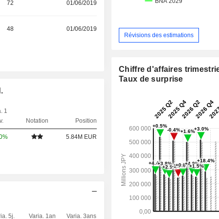
72
01/06/2019
48
01/06/2019
Révisions des estimations
Chiffre d'affaires trimestrie
Taux de surprise
.
. 1
v.
Notation
Position
00%
5.84M EUR
ia. 5j.
Varia. 1an
Varia. 3ans
Capi.($)