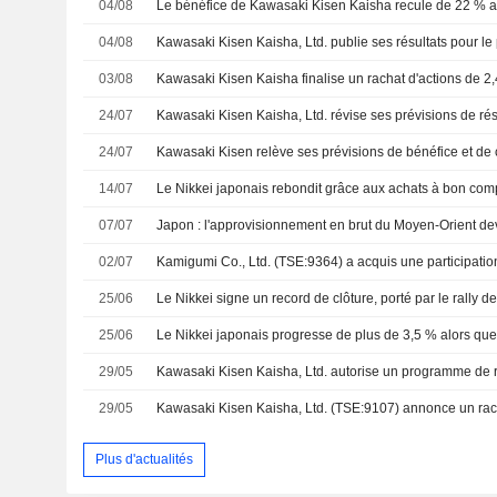
04/08
04/08
03/08
Kawasaki Kisen Kaisha finalise un rachat d'actions de 2,
24/07
24/07
14/07
07/07
02/07
25/06
25/06
29/05
Kawasaki Kisen Kaisha, Ltd. autorise un programme de r
29/05
Plus d'actualités