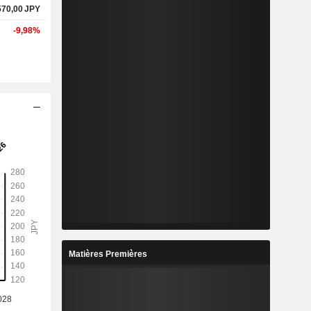
570,00
JPY
-9,98%
Matières Premières