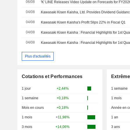
06/08
04/08
04/08
Kawasaki Kisen Kaisha's Profit Slips 22% in Fiscal Q1
04/08
04/08
Kawasaki Kisen Kaisha : Financial Highlights for 1st Qu
Plus d'actualités
Cotations et Performances
Extrême
1 jour
+2,44%
1 semaine
1 semaine
+0,18%
1 mois
Mois en cours
+0,18%
Année en c
1 mois
+11,98%
1 an
3 mois
+14,06%
3 ans