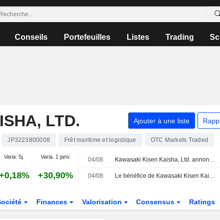
Conseils
Portefeuilles
Listes
Trading
Sc
SHA, LTD.
Ajouter à une liste
Rapp
JP3223800008
Frêt maritime et logistique
OTC Markets Traded
Varia. 5j.
Varia. 1 janv.
04/08
Kawasaki Kisen Kaisha, Ltd. annonce ses prévisions de dividendes pour l'exercice clos le 31 mars 2027
+0,18%
+30,90%
04/08
Le bénéfice de Kawasaki Kisen Kaisha recule de 22 % au premier trimestre fiscal
Société
Finances
Valorisation
Consensus
Ratings