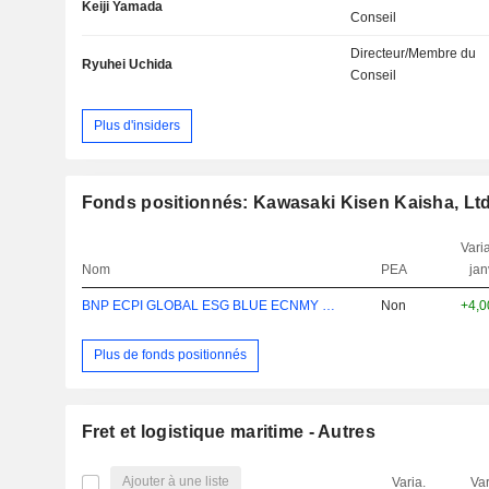
Keiji Yamada
Conseil
Directeur/Membre du
Ryuhei Uchida
Conseil
Plus d'insiders
Fonds positionnés: Kawasaki Kisen Kaisha, Ltd
Varia
Nom
PEA
jan
BNP ECPI GLOBAL ESG BLUE ECNMY TRK PRIVL
Non
+4,
Plus de fonds positionnés
Fret et logistique maritime - Autres
Ajouter à une liste
Varia.
Var