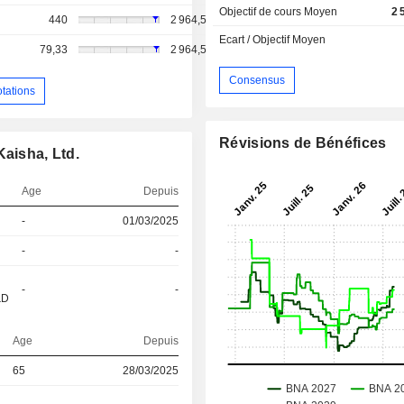
Objectif de cours Moyen
2 
440
2 964,5
Ecart / Objectif Moyen
79,33
2 964,5
Consensus
otations
Révisions de Bénéfices
Kaisha, Ltd.
Age
Depuis
-
01/03/2025
-
-
-
-
&D
Age
Depuis
65
28/03/2025