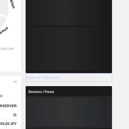
Suite du Palmarès
s
Devises / Forex
at
NSERVER
11
855,00
JPY