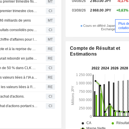
04/08/26
2 863.00 JPY
-0,17%
Le bénéfice de Kawasaki Kisen Kaisha recule de 22 % au premier trimestre fiscal
MT
03/08/26
2 868.00 JPY
+0,63%
Kawasaki Kisen Kaisha, Ltd. publie ses résultats pour le premier trimestre clos le 30 juin 2026
CI
46 milliards de yens
MT
Plus d
Cours en différé Japan
cotati
Exchange
Kawasaki Kisen Kaisha, Ltd. révise ses prévisions de résultats consolidés pour le premier semestre clos le 30 septembre 2026 et pour l'exercice clos le 31 mars 2027
CI
Kawasaki Kisen relève ses prévisions de bénéfice et de chiffre d'affaires pour le premier semestre et l'exercice 2027
MT
Compte de Résultat et
Le Nikkei japonais rebondit grâce aux achats à bon compte et à la reprise du Kospi
RE
Estimations
Japon : l'approvisionnement en brut du Moyen-Orient devrait rebondir en juillet avec la sortie des navires bloqués d'Ormuz
RE
Kamigumi Co., Ltd. (TSE:9364) a acquis une participation de 50 % dans CLK Cold Storage Company Limited auprès de Kawasaki Kisen Kaisha, Ltd. (TSE:9107).
CI
Le Nikkei signe un record de clôture, porté par le rally des valeurs liées à l’IA après les prévisions de Micron
RE
Le Nikkei japonais progresse de plus de 3,5 % alors que les valeurs liées à l'IA s'envolent après les prévisions de Micron
RE
achat d'actions.
CI
Kawasaki Kisen Kaisha, Ltd. (TSE:9107) annonce un rachat d'actions portant sur 44 429 000 titres, soit 6,96% du capital, pour un montant de 130 000 millions de yens.
CI