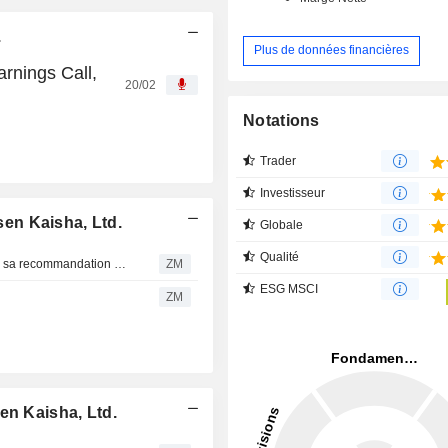
.
Plus de données financières
rnings Call,
20/02
Notations
Trader
Investisseur
en Kaisha, Ltd.
Globale
Qualité
KAWASAKI KISEN KAISHA, LTD. : SMBC Nikko confirme sa recommandation neutre
ZM
ESG MSCI
ZM
en Kaisha, Ltd.