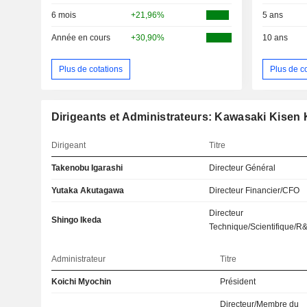
6 mois
+21,96%
5 ans
Année en cours
+30,90%
10 ans
Plus de cotations
Plus de c
Dirigeants et Administrateurs: Kawasaki Kisen 
Dirigeant
Titre
Takenobu Igarashi
Directeur Général
Yutaka Akutagawa
Directeur Financier/CFO
Directeur
Shingo Ikeda
Technique/Scientifique/R
Administrateur
Titre
Koichi Myochin
Président
Directeur/Membre du