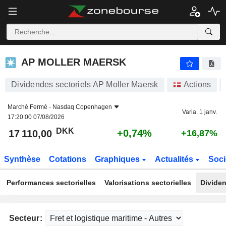
AP MOLLER MAERSK
17 110,00
kr
+0,74%
AP MOLLER MAERSK
Dividendes sectoriels AP Moller Maersk
Actions
Marché Fermé -
Nasdaq Copenhagen
Varia. 1 janv.
17:20:00 07/08/2026
DKK
+0,74%
17 110,00
+16,87%
Synthèse
Cotations
Graphiques
Actualités
Soci
Performances sectorielles
Valorisations sectorielles
Dividen
Secteur: