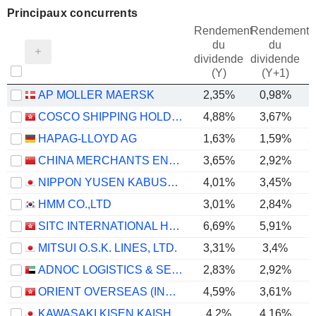
Principaux concurrents
Rendement
Rendement
du
du
dividende
dividende
(Y)
(Y+1)
AP MOLLER MAERSK
2,35%
0,98%
COSCO SHIPPING HOLDINGS CO., LTD.
4,88%
3,67%
HAPAG-LLOYD AG
1,63%
1,59%
2
CHINA MERCHANTS ENERGY SHIPPING CO., LTD.
3,65%
2,92%
NIPPON YUSEN KABUSHIKI KAISHA
4,01%
3,45%
HMM CO.,LTD
3,01%
2,84%
SITC INTERNATIONAL HOLDINGS COMPANY LIMITED
6,69%
5,91%
MITSUI O.S.K. LINES, LTD.
3,31%
3,4%
ADNOC LOGISTICS & SERVICES PLC
2,83%
2,92%
ORIENT OVERSEAS (INTERNATIONAL) LIMITED
4,59%
3,61%
KAWASAKI KISEN KAISHA, LTD.
4,2%
4,16%