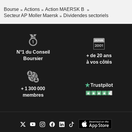
Bourse
Actions
Action MAERSK B
Secteur AP Moller Maersk
Dividendes sectoriels
N°1 du Conseil
+ de 20 ans
Boursier
à vos côtés
+ 1 300 000
membres