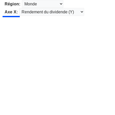
Région:
Axe X: