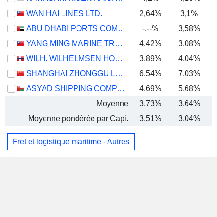
WAN HAI LINES LTD.
2,64%
3,1%
ABU DHABI PORTS COMPANY
-.--%
3,58%
YANG MING MARINE TRANSPORT CORPORATION
4,42%
3,08%
WILH. WILHELMSEN HOLDING ASA
3,89%
4,04%
SHANGHAI ZHONGGU LOGISTICS CO., LTD.
6,54%
7,03%
ASYAD SHIPPING COMPANY SAOG
4,69%
5,68%
Moyenne
3,73%
3,64%
Moyenne pondérée par Capi.
3,51%
3,04%
Fret et logistique maritime - Autres