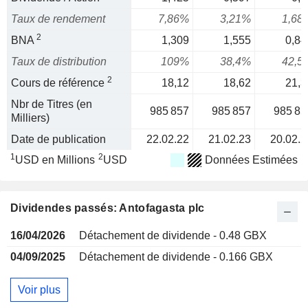
Taux de rendement
7,86%
3,21%
1,68
2
BNA
1,309
1,555
0,84
Taux de distribution
109%
38,4%
42,5
2
Cours de référence
18,12
18,62
21,3
Nbr de Titres (en
985 857
985 857
985 85
Milliers)
Date de publication
22.02.22
21.02.23
20.02.2
1
2
USD en Millions
USD
Données Estimées
Dividendes passés: Antofagasta plc
16/04/2026
Détachement de dividende - 0.48 GBX
04/09/2025
Détachement de dividende - 0.166 GBX
Voir plus