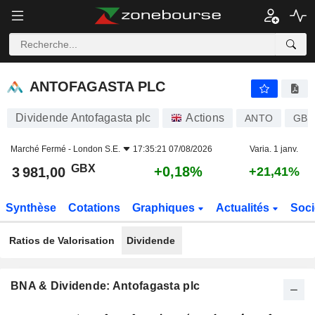
ANTOFAGASTA PLC
3 981,00
p
+0,18%
ANTOFAGASTA PLC
Dividende Antofagasta plc
Actions
ANTO
GB0
Marché Fermé -
London S.E.
17:35:21 07/08/2026
Varia. 1 janv.
GBX
+0,18%
3 981,00
+21,41%
Synthèse
Cotations
Graphiques
Actualités
Soci
Ratios de Valorisation
Dividende
BNA & Dividende: Antofagasta plc