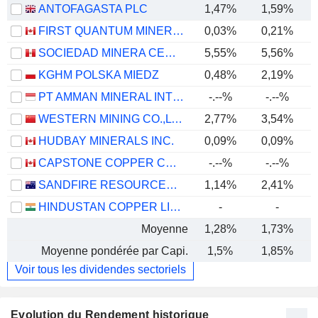
ANTOFAGASTA PLC
1,47%
1,59%
FIRST QUANTUM MINERALS LTD.
0,03%
0,21%
SOCIEDAD MINERA CERRO VERDE S.A.A.
5,55%
5,56%
KGHM POLSKA MIEDZ
0,48%
2,19%
PT AMMAN MINERAL INTERNASIONAL TBK
-.--%
-.--%
WESTERN MINING CO.,LTD.
2,77%
3,54%
HUDBAY MINERALS INC.
0,09%
0,09%
CAPSTONE COPPER CORP.
-.--%
-.--%
SANDFIRE RESOURCES LIMITED
1,14%
2,41%
HINDUSTAN COPPER LIMITED
-
-
Moyenne
1,28%
1,73%
Moyenne pondérée par Capi.
1,5%
1,85%
Voir tous les dividendes sectoriels
Evolution du Rendement historique