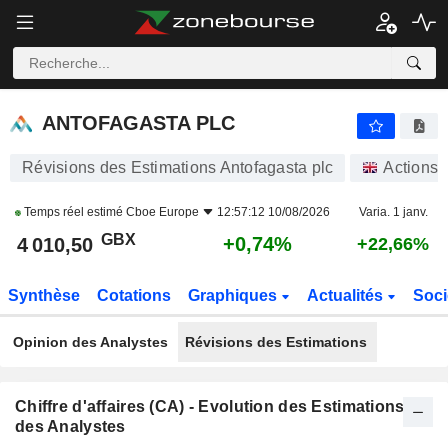
ANTOFAGASTA PLC
4 010,50
p
+0,74%
ANTOFAGASTA PLC
Révisions des Estimations Antofagasta plc
Actions
Temps réel estimé
Cboe Europe
12:57:12 10/08/2026
Varia. 1 janv.
GBX
+0,74%
4 010,50
+22,66%
Synthèse
Cotations
Graphiques
Actualités
Soci
Opinion des Analystes
Révisions des Estimations
Chiffre d'affaires (CA) - Evolution des Estimations
des Analystes