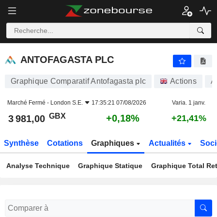
ANTOFAGASTA PLC
3 981,00
p
+0,18%
ANTOFAGASTA PLC
Graphique Comparatif Antofagasta plc
Actions
A
Marché Fermé -
London S.E.
17:35:21 07/08/2026
Varia. 1 janv.
GBX
+0,18%
3 981,00
+21,41%
Synthèse
Cotations
Graphiques
Actualités
Soci
Analyse Technique
Graphique Statique
Graphique Total Re