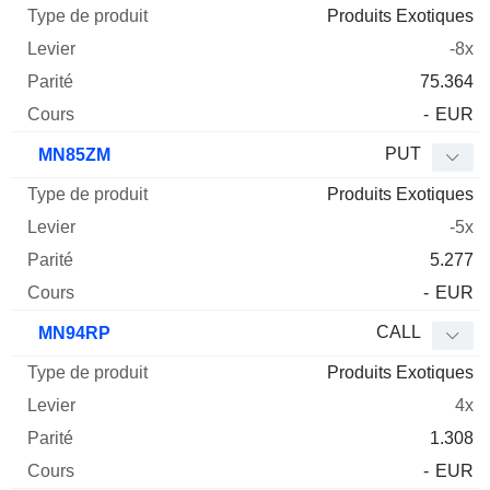
Produits Exotiques
-8x
75.364
-
EUR
PUT
MN85ZM
Produits Exotiques
-5x
5.277
-
EUR
CALL
MN94RP
Produits Exotiques
4x
1.308
-
EUR