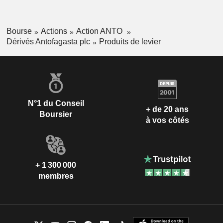
Bourse
Actions
Action ANTO
Dérivés Antofagasta plc
Produits de levier
N°1 du Conseil
+ de 20 ans
Boursier
à vos côtés
+ 1 300 000
membres