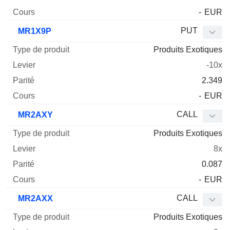
-
EUR
PUT
MR1X9P
Produits Exotiques
-10x
2.349
-
EUR
CALL
MR2AXY
Produits Exotiques
8x
0.087
-
EUR
CALL
MR2AXX
Produits Exotiques