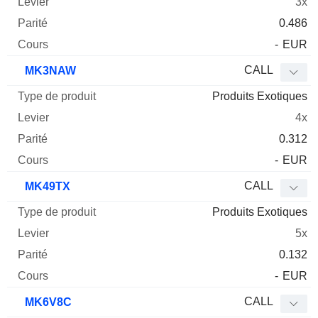
3x
0.486
-
EUR
CALL
MK3NAW
Produits Exotiques
4x
0.312
-
EUR
CALL
MK49TX
Produits Exotiques
5x
0.132
-
EUR
CALL
MK6V8C