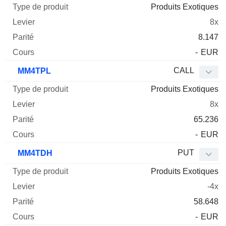
Produits Exotiques
8x
8.147
-
EUR
CALL
MM4TPL
Produits Exotiques
8x
65.236
-
EUR
PUT
MM4TDH
Produits Exotiques
-4x
58.648
-
EUR