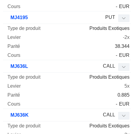
-
EUR
PUT
MJ4195
Produits Exotiques
-2x
38.344
-
EUR
CALL
MJ636L
Produits Exotiques
5x
0.885
-
EUR
CALL
MJ636K
Produits Exotiques