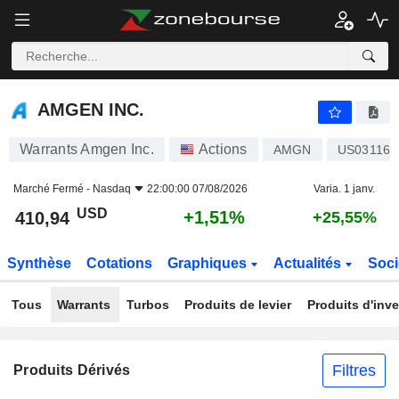
AMGEN INC.
410,94
$
+1,51%
AMGEN INC.
Warrants Amgen Inc.
Actions
AMGN
US031162
Marché Fermé -
Nasdaq
22:00:00 07/08/2026
Varia. 1 janv.
USD
+1,51%
410,94
+25,55%
Synthèse
Cotations
Graphiques
Actualités
Soci
Tous
Warrants
Turbos
Produits de levier
Produits d'inv
Filtres
Produits Dérivés