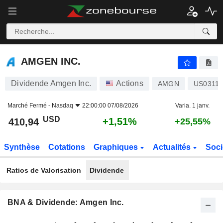
AMGEN INC.
410,94
$
+1,51%
AMGEN INC.
Dividende Amgen Inc.
Actions
AMGN
US03116
Marché Fermé -
Nasdaq
22:00:00 07/08/2026
Varia. 1 janv.
USD
+1,51%
410,94
+25,55%
Synthèse
Cotations
Graphiques
Actualités
Soci
Ratios de Valorisation
Dividende
BNA & Dividende: Amgen Inc.