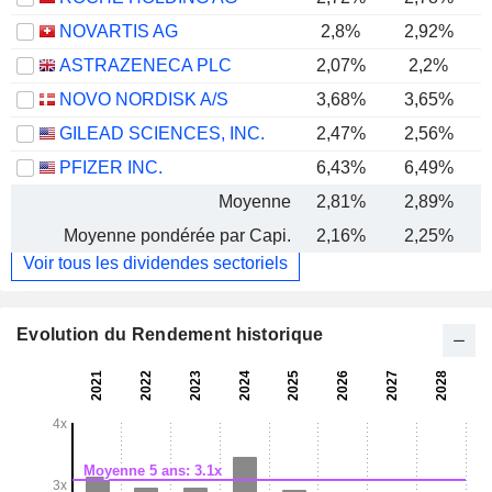
NOVARTIS AG
2,8%
2,92%
ASTRAZENECA PLC
2,07%
2,2%
NOVO NORDISK A/S
3,68%
3,65%
GILEAD SCIENCES, INC.
2,47%
2,56%
PFIZER INC.
6,43%
6,49%
Moyenne
2,81%
2,89%
Moyenne pondérée par Capi.
2,16%
2,25%
Voir tous les dividendes sectoriels
Evolution du Rendement historique