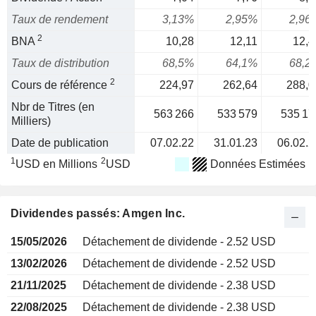
Taux de rendement
3,13%
2,95%
2,96
2
BNA
10,28
12,11
12,4
Taux de distribution
68,5%
64,1%
68,2
2
Cours de référence
224,97
262,64
288,0
Nbr de Titres (en
563 266
533 579
535 17
Milliers)
Date de publication
07.02.22
31.01.23
06.02.2
1
2
USD en Millions
USD
Données Estimées
Dividendes passés: Amgen Inc.
15/05/2026
Détachement de dividende - 2.52 USD
13/02/2026
Détachement de dividende - 2.52 USD
21/11/2025
Détachement de dividende - 2.38 USD
22/08/2025
Détachement de dividende - 2.38 USD