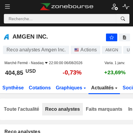
AMGEN INC.
404,85
$
-0,73%
AMGEN INC.
Reco analystes Amgen Inc.
Actions
AMGN
US
Marché Fermé -
Nasdaq
22:00:00 06/08/2026
Varia. 1 janv.
USD
-0,73%
404,85
+23,69%
Synthèse
Cotations
Graphiques
Actualités
Soci
Toute l'actualité
Reco analystes
Faits marquants
In
Reco analystes