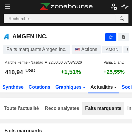
AMGEN INC.
410,94
$
+1,51%
AMGEN INC.
Faits marquants Amgen Inc.
Actions
AMGN
U
Marché Fermé -
Nasdaq
22:00:00 07/08/2026
Varia. 1 janv.
USD
+1,51%
410,94
+25,55%
Synthèse
Cotations
Graphiques
Actualités
Soci
Toute l'actualité
Reco analystes
Faits marquants
In
Faits marquants