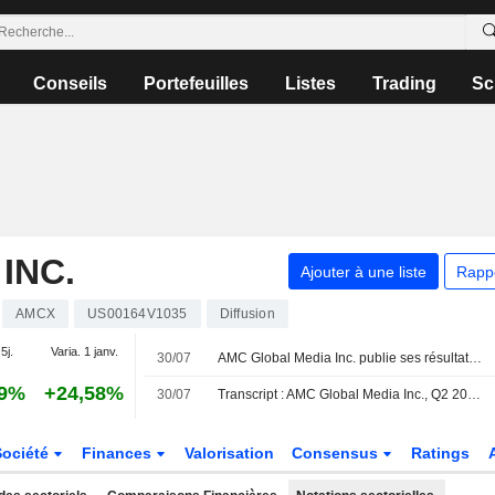
Conseils
Portefeuilles
Listes
Trading
Sc
INC.
Ajouter à une liste
Rapp
AMCX
US00164V1035
Diffusion
5j.
Varia. 1 janv.
30/07
AMC Global Media Inc. publie ses résultats pour le deuxième trimestre et le premier semestre clos le 30 juin 2026
89%
+24,58%
30/07
Transcript : AMC Global Media Inc., Q2 2026 Earnings Call, Jul 30, 2026
Société
Finances
Valorisation
Consensus
Ratings