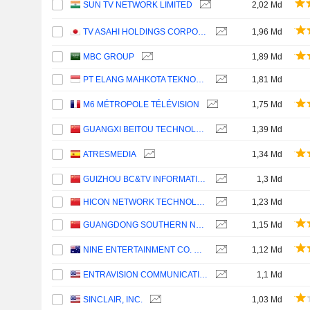
SUN TV NETWORK LIMITED
2,02 Md
TV ASAHI HOLDINGS CORPORATION
1,96 Md
MBC GROUP
1,89 Md
PT ELANG MAHKOTA TEKNOLOGI TBK
1,81 Md
M6 MÉTROPOLE TÉLÉVISION
1,75 Md
GUANGXI BEITOU TECHNOLOGY COMPANY LIMITED
1,39 Md
ATRESMEDIA
1,34 Md
GUIZHOU BC&TV INFORMATION NETWORK CO.,LTD
1,3 Md
HICON NETWORK TECHNOLOGY (SHANDONG) CO.,LTD.
1,23 Md
GUANGDONG SOUTHERN NEW MEDIA CO.,LTD.
1,15 Md
NINE ENTERTAINMENT CO. HOLDINGS LIMITED
1,12 Md
ENTRAVISION COMMUNICATIONS CORPORATION
1,1 Md
SINCLAIR, INC.
1,03 Md