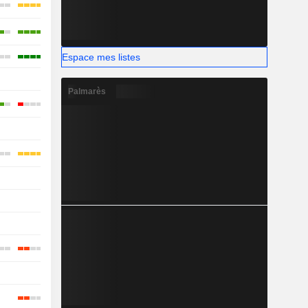
Espace mes listes
-
Palmarès
-
-
-
-
-
-
-
-
-