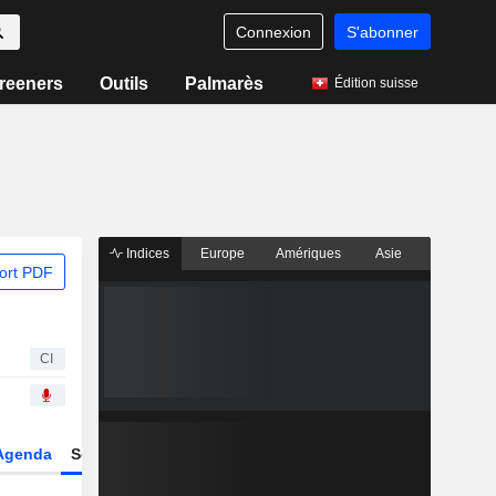
Connexion
S'abonner
reeners
Outils
Palmarès
Édition suisse
Indices
Europe
Amériques
Asie
ort PDF
CI
Agenda
Secteur
Dérivés
Fonds et ETFs