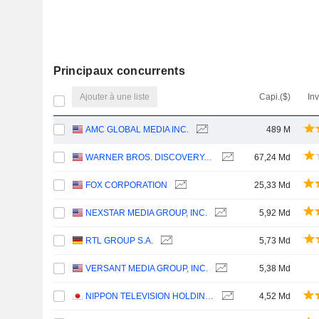
Principaux concurrents
Ajouter à une liste
Capi.($)
In
AMC GLOBAL MEDIA INC.
489 M
WARNER BROS. DISCOVERY, INC.
67,24 Md
FOX CORPORATION
25,33 Md
NEXSTAR MEDIA GROUP, INC.
5,92 Md
RTL GROUP S.A.
5,73 Md
VERSANT MEDIA GROUP, INC.
5,38 Md
NIPPON TELEVISION HOLDINGS, INC.
4,52 Md