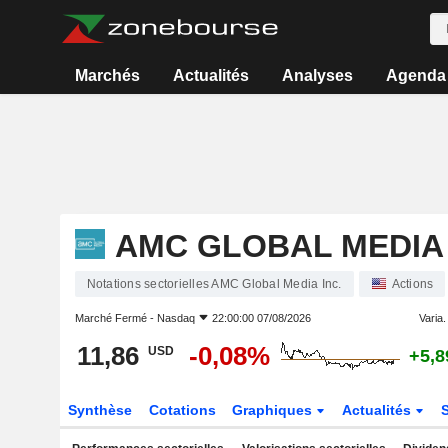
Marchés
Actualités
Analyses
Agenda
AMC GLOBAL MEDIA 
Notations sectorielles AMC Global Media Inc.
Actions
Marché Fermé -
Nasdaq
22:00:00 07/08/2026
Varia. 
11,86
-0,08%
USD
+5,
Synthèse
Cotations
Graphiques
Actualités