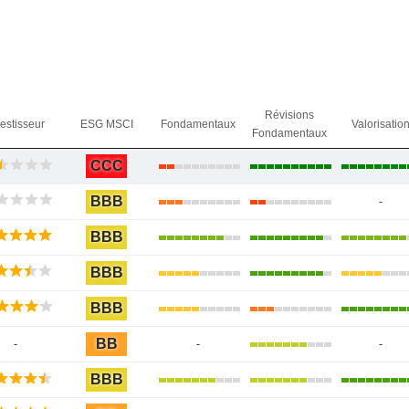
Révisions
vestisseur
ESG MSCI
Fondamentaux
Valorisatio
Fondamentaux
CCC
BBB
-
BBB
BBB
BBB
BB
-
-
-
BBB