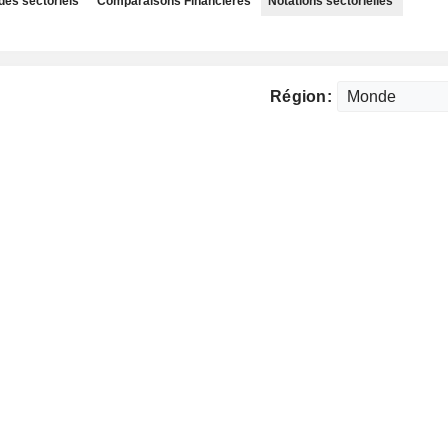
des sectoriels
Comparaisons Financières
Notations sectorielles
Région: