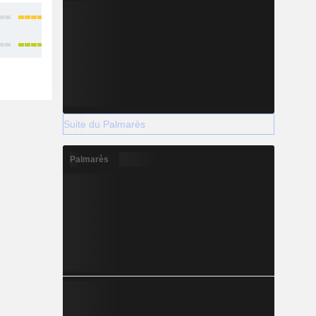
Suite du Palmarès
Palmarès