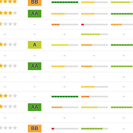
BB
AA
-
-
-
-
-
A
-
-
-
-
-
AA
-
-
-
-
-
-
-
-
-
-
-
AA
-
-
-
-
-
BB
-