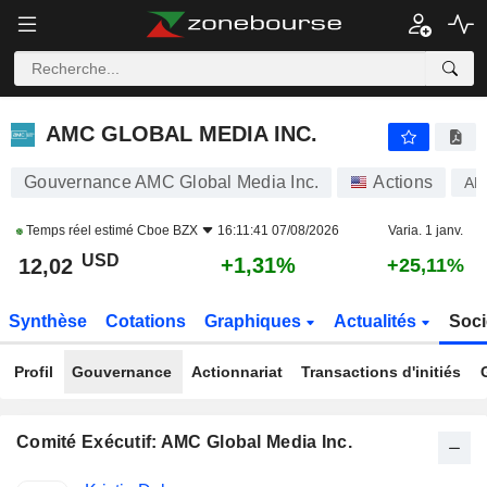
AMC GLOBAL MEDIA INC.
12,02
$
+1,31%
AMC GLOBAL MEDIA INC.
Gouvernance AMC Global Media Inc.
Actions
AM
Temps réel estimé
Cboe BZX
16:11:41 07/08/2026
Varia. 1 janv.
USD
+1,31%
12,02
+25,11%
Synthèse
Cotations
Graphiques
Actualités
Soci
Profil
Gouvernance
Actionnariat
Transactions d'initiés
Comité Exécutif: AMC Global Media Inc.
Fonctions