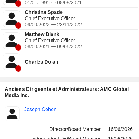
(AMCNI), dont les activités de programmation internationale
-
01/01/1995
08/09/2021
consistent en un portefeuille de chaînes distribuées dans le
Christina Spade
monde entier.
Chief Executive Officer
-
09/09/2022
28/11/2022
Matthew Blank
Chief Executive Officer
-
08/09/2021
09/09/2022
Charles Dolan
-
Anciens Dirigeants et Administrateurs: AMC Global
Media Inc.
Fonctions
Joseph Cohen
Insider
occupées
Director/Board Member
16/06/2026
Independent Dir/Board Member
16/06/2026