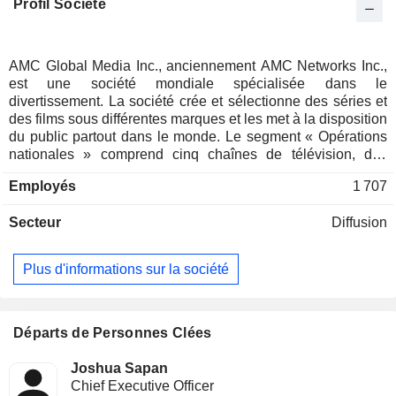
Profil Société
AMC Global Media Inc., anciennement AMC Networks Inc.,
est une société mondiale spécialisée dans le
divertissement. La société crée et sélectionne des séries et
des films sous différentes marques et les met à la disposition
du public partout dans le monde. Le segment « Opérations
nationales » comprend cinq chaînes de télévision, des
services de streaming, la division AMC Studios et une
Employés
1 707
activité de distribution cinématographique. Ses chaînes de
télévision sont AMC, We TV, BBC AMERICA, IFC et
Secteur
Diffusion
SundanceTV. Ses services de streaming comprennent
AMC+ et ses services de streaming par abonnement ciblés
(Acorn TV, Shudder, Sundance Now, ALLBLK et HIDIVE).
Plus d'informations sur la société
La division AMC Studios produit des programmes originaux
pour ses propres services de programmation et pour des
tiers, et octroie également des licences de programmes à
l’échelle mondiale. Son activité de distribution
Départs de Personnes Clées
cinématographique comprend Independent Film Company,
RLJ Entertainment Films et Shudder. Le segment
Joshua Sapan
International comprend AMC Networks International
Chief Executive Officer