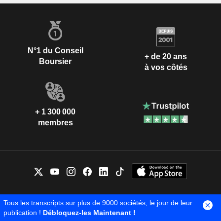
N°1 du Conseil
+ de 20 ans
Boursier
à vos côtés
+ 1 300 000
membres
NOS EXPERTS À VOTRE
Tous les transcripts sur plus de 9000 sociétés, le jour de leur
ÉCOUTE
publication !
Débloquez-les Maintenant !
Contactez-nous
Lundi - Vendredi 9h-12h / 14h-