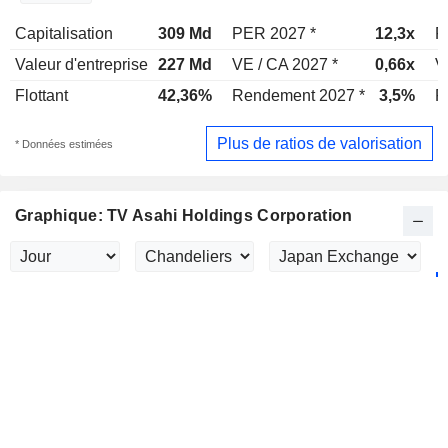
Capitalisation
309 Md
PER 2027 *
12,3x
P
Valeur d'entreprise
227 Md
VE / CA 2027 *
0,66x
V
Flottant
42,36%
Rendement 2027 *
3,5%
R
Plus de ratios de valorisation
* Données estimées
Graphique: TV Asahi Holdings Corporation