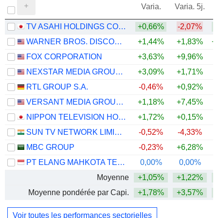
Varia.
Varia. 5j.
TV ASAHI HOLDINGS CORPORATION
+0,66%
-2,07%
WARNER BROS. DISCOVERY, INC.
+1,44%
+1,83%
+
FOX CORPORATION
+3,63%
+9,96%
+
NEXSTAR MEDIA GROUP, INC.
+3,09%
+1,71%
RTL GROUP S.A.
-0,46%
+0,92%
VERSANT MEDIA GROUP, INC.
+1,18%
+7,45%
NIPPON TELEVISION HOLDINGS, INC.
+1,72%
+0,15%
SUN TV NETWORK LIMITED
-0,52%
-4,33%
MBC GROUP
-0,23%
+6,28%
PT ELANG MAHKOTA TEKNOLOGI TBK
0,00%
0,00%
Moyenne
+1,05%
+1,22%
Moyenne pondérée par Capi.
+1,78%
+3,57%
+
Voir toutes les performances sectorielles