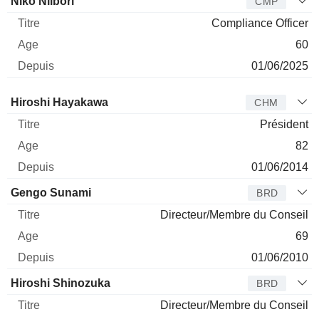
Niko Niibori
CMP
Compliance Officer
60
01/06/2025
Administrateur
Titre
Age
Depuis
Hiroshi Hayakawa
CHM
Président
82
01/06/2014
Gengo Sunami
BRD
Directeur/Membre du Conseil
69
01/06/2010
Hiroshi Shinozuka
BRD
Directeur/Membre du Conseil