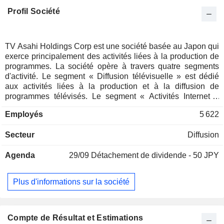
Profil Société
TV Asahi Holdings Corp est une société basée au Japon qui
exerce principalement des activités liées à la production de
programmes. La société opère à travers quatre segments
d'activité. Le segment « Diffusion télévisuelle » est dédié
aux activités liées à la production et à la diffusion de
programmes télévisés. Le segment « Activités Internet »
concerne la production et l’octroi de licences pour la
Employés
5 622
distribution de vidéos accompagnées de publicités ainsi que
la distribution de contenus vidéo via Internet. Le segment «
Secteur
Diffusion
Vente à la télévision » couvre les émissions de télé-achat et
la vente par correspondance via des sites de commerce
Agenda
29/09
Détachement de dividende - 50 JPY
électronique (e-commerce). Le segment « Autres activités »
comprend l’édition musicale, l’organisation d’événements, la
vente et la location de matériel, ainsi que l’investissement
Plus d'informations sur la société
dans le cinéma.
Compte de Résultat et Estimations