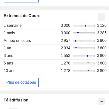
Extrêmes de Cours
1 semaine
3 000
3 120
1 mois
3 000
3 285
Année en cours
2 957
3 800
1 an
2 934
3 800
3 ans
1 553
3 800
5 ans
1 278
3 800
10 ans
1 278
3 800
Plus de cotations
Télédiffusion