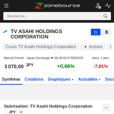
TV ASAHI HOLDINGS CORPORATION
3 070,00
¥
+0,66%
TV ASAHI HOLDINGS
CORPORATION
Cours TV Asahi Holdings Corporation
Actions
9
Marché Fermé -
Japan Exchange
08:30:00 07/08/2026
Varia. 1 janv.
JPY
+0,66%
3 070,00
-7,81%
Synthèse
Cotations
Graphiques
Actualités
Soci
Valorisation: TV Asahi Holdings Corporation