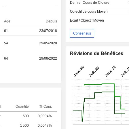
Dernier Cours de Cloture
-
-
Objectif de cours Moyen
Ecart / Objectif Moyen
Age
Depuis
61
23/07/2018
Consensus
54
29/05/2020
Révisions de Bénéfices
64
29/08/2022
l
Quantité
% Capi.
r
600
0,0004%
r
1 500
0,0047%