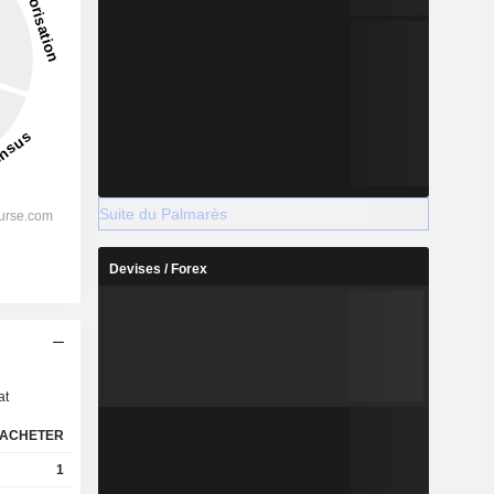
Suite du Palmarès
Devises / Forex
s
at
ACHETER
1