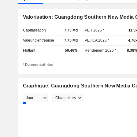
Valorisation: Guangdong Southern New Media C
Capitalisation
7,75 Md
PER 2026 *
11,5
Valeur d'entreprise
7,75 Md
VE / CA 2026 *
4,76
Flottant
50,46%
Rendement 2026 *
8,38
* Données estimées
Graphique: Guangdong Southern New Media Co