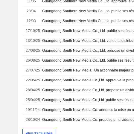
11/05
28/04
12/03
17/10/25
13/10/25
27/08/25
26/08/25
27/07/25
22/05/25
28/04/25
Guangdong South New Media Co.,Ltd. propose un divide
25/04/25
19/11/24
28/10/24
Guangdong South New Media Co. propose un dividende
Plus d'actualités