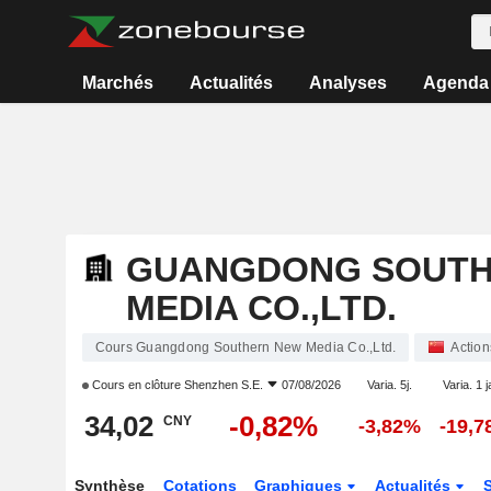
Marchés
Actualités
Analyses
Agenda
GUANGDONG SOUTH
MEDIA CO.,LTD.
Cours Guangdong Southern New Media Co.,Ltd.
Action
Cours en clôture
Shenzhen S.E.
07/08/2026
Varia. 5j.
Varia. 1 j
34,02
-0,82%
CNY
-3,82%
-19,
Synthèse
Cotations
Graphiques
Actualités