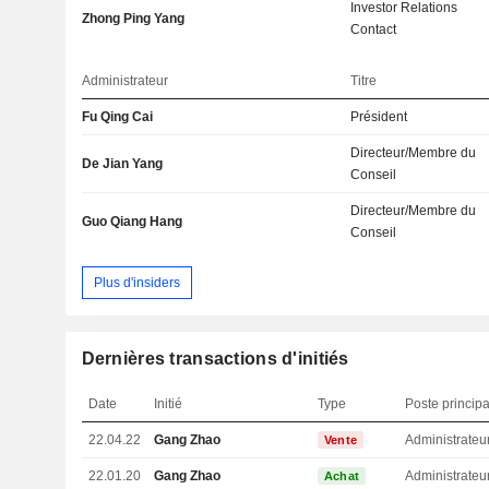
Investor Relations
Zhong Ping Yang
Contact
Administrateur
Titre
Fu Qing Cai
Président
Directeur/Membre du
De Jian Yang
Conseil
Directeur/Membre du
Guo Qiang Hang
Conseil
Plus d'insiders
Dernières transactions d'initiés
Date
Initié
Type
Poste principa
22.04.22
Gang Zhao
Administrateu
Vente
22.01.20
Gang Zhao
Administrateu
Achat