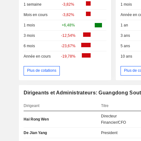
1 semaine
-3,82%
1 mois
Mois en cours
-3,82%
Année en c
1 mois
+6,48%
1 an
3 mois
-12,54%
3 ans
6 mois
-23,67%
5 ans
Année en cours
-19,78%
10 ans
Plus de cotations
Plus de c
Dirigeants et Administrateurs: Guangdong Sou
Dirigeant
Titre
Directeur
Hai Rong Wen
Financier/CFO
De Jian Yang
President