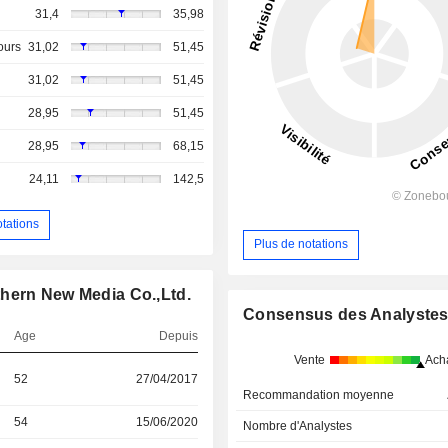
31,4
35,98
ours
31,02
51,45
31,02
51,45
28,95
51,45
28,95
68,15
24,11
142,5
otations
Plus de notations
thern New Media Co.,Ltd.
Consensus des Analyste
Age
Depuis
Vente
Ach
52
27/04/2017
Recommandation moyenne
54
15/06/2020
Nombre d'Analystes