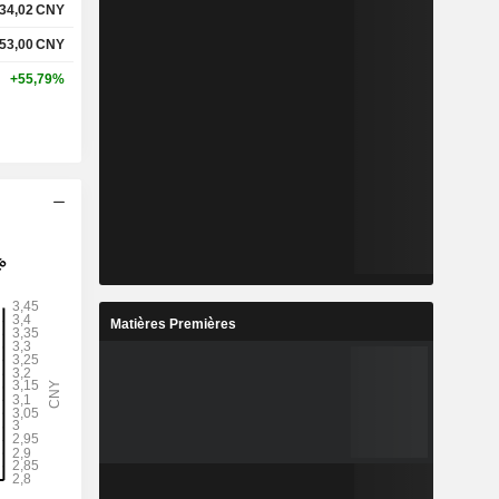
34,02
CNY
53,00
CNY
+55,79%
Matières Premières