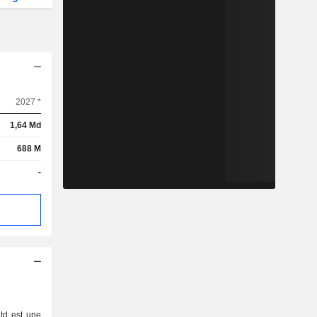
2027 *
1,64 Md
688 M
-
d est une