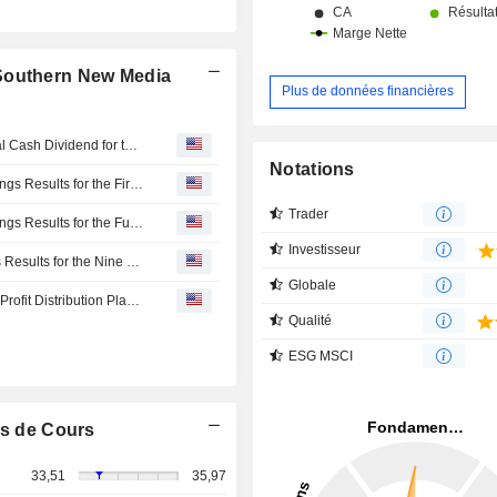
 Southern New Media
Plus de données financières
Guangdong Southern New Media Co.,Ltd. Approves Final Cash Dividend for the Year 2025 on A Shares, Payable on 22 May 2026
Notations
Guangdong Southern New Media Co.,Ltd. Reports Earnings Results for the First Quarter Ended March 31, 2026
Trader
Guangdong Southern New Media Co.,Ltd. Reports Earnings Results for the Full Year Ended December 31, 2025
Investisseur
Guangdong South New Media Co.,Ltd. Reports Earnings Results for the Nine Months Ended September 30, 2025
Globale
Guangdong South New Media Co.,Ltd. Approves Interim Profit Distribution Plan to Be Implemented on A Shares for the Year 2025, Payable on 24 October 2025
Qualité
ESG MSCI
s de Cours
33,51
35,97