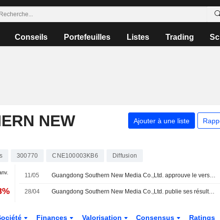
Conseils
Portefeuilles
Listes
Trading
Sc
ERN NEW
Ajouter à une liste
Rapp
s
300770
CNE100003KB6
Diffusion
anv.
11/05
Guangdong Southern New Media Co.,Ltd. approuve le versement d'un dividende en numéraire pour l'exercice 2025
78%
28/04
Guangdong Southern New Media Co.,Ltd. publie ses résultats pour le premier trimestre clos le 31 mars 2026
Société
Finances
Valorisation
Consensus
Ratings