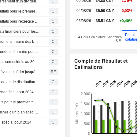
05/08/26
34.88 CNY
-1,75%
Guangdong Southern New Media Co.,Ltd. approuve le versement d'un dividende en numéraire pour l'exercice 2025
CI
principalement ses activités sur
intérieur.
04/08/26
35.50 CNY
-0,03%
Guangdong Southern New Media Co.,Ltd. publie ses résultats pour le premier trimestre clos le 31 mars 2026
CI
03/08/26
35.51 CNY
+0,40%
Guangdong Southern New Media Co.,Ltd. publie ses résultats pour l'exercice clos le 31 décembre 2025
CI
Guangdong South New Media Co., Ltd. publie ses résultats financiers pour les neuf premiers mois de 2025
CI
Plus d
Cours en clôture Shenzhen
cotatio
S.E.
Guangdong South New Media Co., Ltd. valide la distribution intérimaire des bénéfices 2025
CI
Guangdong South New Media Co., Ltd. propose un dividende intérimaire pour 2025
CI
Compte de Résultat et
Guangdong South New Media Co., Ltd. publie ses résultats semestriels au 30 juin 2025
CI
Estimations
Guangdong South New Media : Un actionnaire majeur prévoit de céder jusqu'à 2,99% de ses parts
RE
Guangdong South New Media Co.,Ltd. approuve la proposition de distribution des bénéfices pour 2024.
CI
nde final pour 2024
CI
Guangdong South New Media Co.,Ltd. publie ses résultats pour le premier trimestre clos le 31 mars 2025
CI
Guangdong South New Media Co. annonce la mise en œuvre d'un plan spécial de distribution des bénéfices pour 2024 (actions A), payable le 26 novembre 2024
CI
 spécial pour 2024
CI