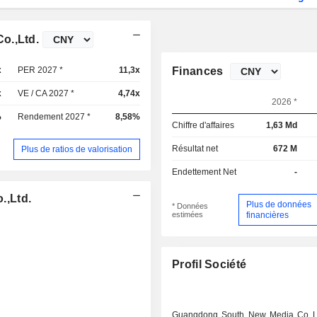
o.,Ltd.
x
PER 2027 *
11,3x
Finances
x
VE / CA 2027 *
4,74x
2026 *
%
Rendement 2027 *
8,58%
Chiffre d'affaires
1,63 Md
Résultat net
672 M
Plus de ratios de valorisation
Endettement Net
-
.,Ltd.
Plus de données
* Données
estimées
financières
Profil Société
Guangdong South New Media Co Lt