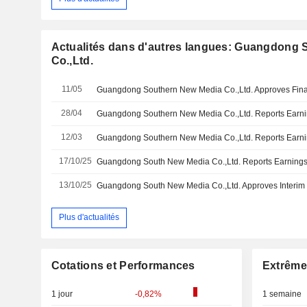
Actualités dans d'autres langues: Guangdong
Co.,Ltd.
11/05
28/04
12/03
17/10/25
13/10/25
Plus d'actualités
Cotations et Performances
Extrême
1 jour
-0,82%
1 semaine