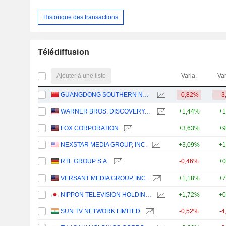
Historique des transactions
Télédiffusion
Ajouter à une liste
Varia.
Var
GUANGDONG SOUTHERN NEW MEDIA CO.,LTD.
-0,82%
-3
WARNER BROS. DISCOVERY, INC.
+1,44%
+1
FOX CORPORATION
+3,63%
+9
NEXSTAR MEDIA GROUP, INC.
+3,09%
+1
RTL GROUP S.A.
-0,46%
+0
VERSANT MEDIA GROUP, INC.
+1,18%
+7
NIPPON TELEVISION HOLDINGS, INC.
+1,72%
+0
SUN TV NETWORK LIMITED
-0,52%
-4