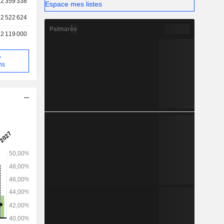
2 359 338
Espace mes listes
 le marché
2 522 624
Palmarès
2 119 000
e
ns