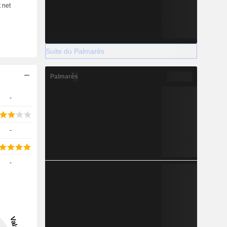
Suite du Palmarès
Palmarès
-
-
-