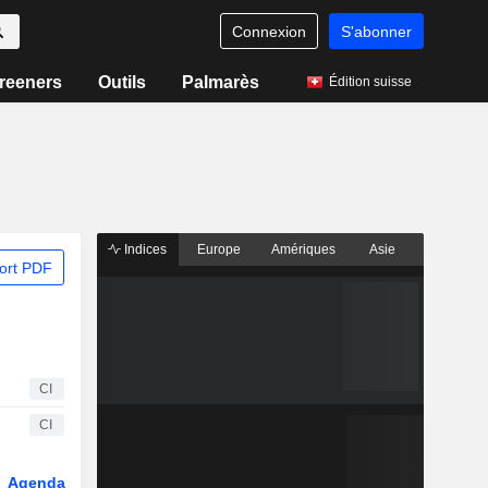
Connexion
S'abonner
reeners
Outils
Palmarès
Édition suisse
Indices
Europe
Amériques
Asie
ort PDF
CI
CI
Agenda
Secteur