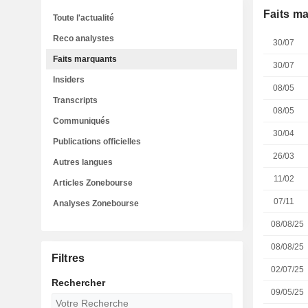
Faits m
Toute l'actualité
Reco analystes
30/07
Faits marquants
30/07
Insiders
08/05
Transcripts
08/05
Communiqués
30/04
Publications officielles
26/03
Autres langues
11/02
Articles Zonebourse
07/11
Analyses Zonebourse
08/08/25
08/08/25
Filtres
02/07/25
Rechercher
09/05/25