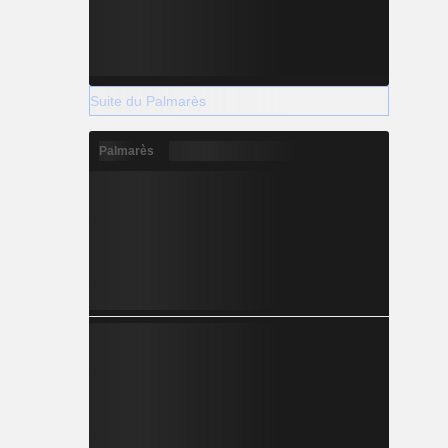
Suite du Palmarès
Palmarès