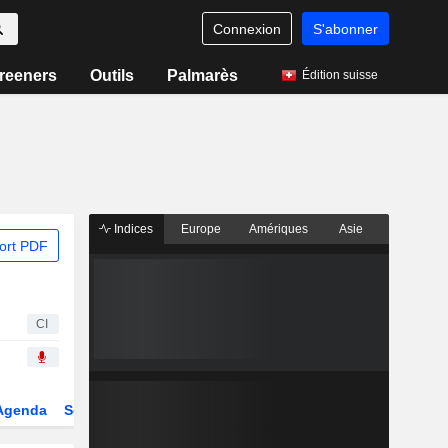
Connexion
S'abonner
reeners
Outils
Palmarès
Édition suisse
Indices
Europe
Amériques
Asie
ort PDF
CI
Agenda
Secteur
Dérivés
Fonds et ETFs