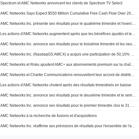
Spectrum et AMC Networks annoncent les clients de Spectrum TV Select
AMC Networks Says Expect $550 Million Cumulative Free Cash Flow Over 2024-2025 (en anglais)
AMC Networks Inc. présente ses résultats pour le quatrième trimestre et l'exercice clos le 31 décembre 2024
Les actions d'AMC Networks augmentent après que les bénéfices ajustés et les revenus du troisième trimestre aient dépassé les estimations
AMC Networks Inc. annonce ses résultats pour le troisième trimestre et les neuf mois clos le 30 septembre 2024
AMC Networks Inc. (NasdaqGS:AMCX) a acquis une participation de 50,10% dans BBC America auprès de BBC Studios Distribution Limited pour 42 millions de dollars.
AMC Networks et Roku ajoutent AMC+ aux abonnements premium sur la chaîne Roku
AMC Networks et Charter Communications renouvellent leur accord de distribution
Les actions d'AMC Networks chutent après des résultats trimestriels en baisse
AMC Networks Inc. annonce ses résultats pour le deuxième trimestre et le semestre clos le 30 juin 2024
AMC Networks Inc. annonce ses résultats pour le premier trimestre clos le 31 mars 2024
AMC Networks à la recherche de fusions et d'acquisitions
AMC Networks Inc. réaffirme ses prévisions de résultats pour l'ensemble de l'année 2024