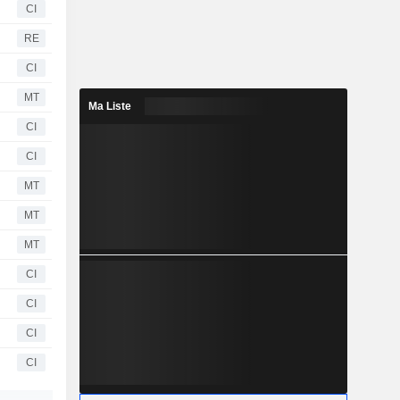
CI
RE
CI
MT
Ma Liste
CI
CI
MT
MT
MT
CI
CI
CI
CI