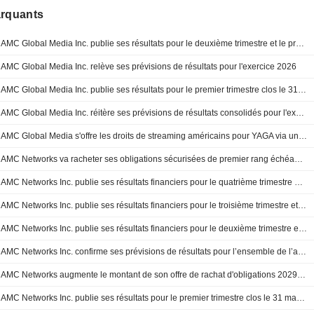
arquants
AMC Global Media Inc. publie ses résultats pour le deuxième trimestre et le premier semestre clos le 30 juin 2026
AMC Global Media Inc. relève ses prévisions de résultats pour l'exercice 2026
AMC Global Media Inc. publie ses résultats pour le premier trimestre clos le 31 mars 2026
AMC Global Media Inc. réitère ses prévisions de résultats consolidés pour l'exercice 2026
AMC Global Media s'offre les droits de streaming américains pour YAGA via un accord piloté par Sphere Abacus
AMC Networks va racheter ses obligations sécurisées de premier rang échéance 2029
AMC Networks Inc. publie ses résultats financiers pour le quatrième trimestre et l'année complète clos au 31 décembre 2025
AMC Networks Inc. publie ses résultats financiers pour le troisième trimestre et les neuf premiers mois clôturés au 30 septembre 2025
AMC Networks Inc. publie ses résultats financiers pour le deuxième trimestre et le premier semestre clos le 30 juin 2025
AMC Networks Inc. confirme ses prévisions de résultats pour l’ensemble de l’année 2025
AMC Networks augmente le montant de son offre de rachat d'obligations 2029 à 600 millions de dollars
AMC Networks Inc. publie ses résultats pour le premier trimestre clos le 31 mars 2025