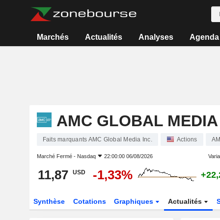
Marchés
Actualités
Analyses
Agenda
AMC GLOBAL MEDIA 
Faits marquants AMC Global Media Inc.
Actions
A
Marché Fermé -
Nasdaq
22:00:00 06/08/2026
Varia
11,87
-1,33%
USD
+22
Synthèse
Cotations
Graphiques
Actualités