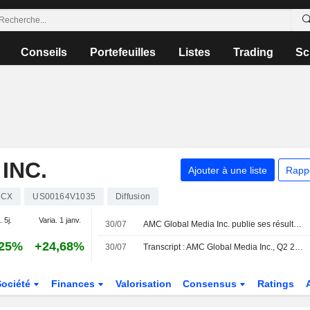
Conseils
Portefeuilles
Listes
Trading
Sc
INC.
Ajouter à une liste
Rapp
MCX
US00164V1035
Diffusion
. 5j.
Varia. 1 janv.
30/07
AMC Global Media Inc. publie ses résultats pour le deuxième trimestre et le premier semestre clos le 30 juin 2026
,25%
+24,68%
30/07
Transcript : AMC Global Media Inc., Q2 2026 Earnings Call, Jul 30, 2026
Société
Finances
Valorisation
Consensus
Ratings