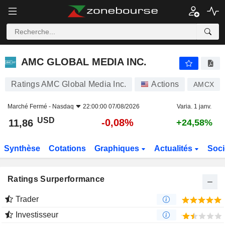
AMC GLOBAL MEDIA INC.
11,86
$
-0,08%
AMC GLOBAL MEDIA INC.
Ratings AMC Global Media Inc.
Actions
AMCX
Marché Fermé -
Nasdaq
22:00:00 07/08/2026
Varia. 1 janv.
USD
-0,08%
11,86
+24,58%
Synthèse
Cotations
Graphiques
Actualités
Soci
Ratings Surperformance
Trader
Investisseur