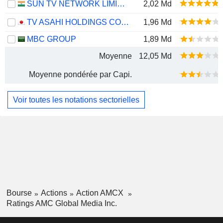
SUN TV NETWORK LIMITED
2,02 Md
TV ASAHI HOLDINGS CORPORATION
1,96 Md
MBC GROUP
1,89 Md
Moyenne
12,05 Md
Moyenne pondérée par Capi.
Voir toutes les notations sectorielles
Bourse
Actions
Action AMCX
Ratings AMC Global Media Inc.