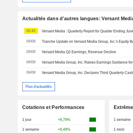
Actualités dans d'autres langues: Versant Media
00:45
Versant Media : Quarterly Report for Quarter Ending Ju
06/08
06/08
Versant Media Q2 Earnings, Revenue Decline
06/08
Versant Media Group, Inc. Raises Earnings Guidance for
06/08
Plus d'actualités
Cotations et Performances
Extrême
1 jour
+6,79%
1 semaine
1 semaine
+6,49%
1 mois