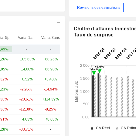
Révisions des estimations
Chiffre d'affaires trimestrie
Taux de surprise
ia. 5j.
Varia. 1an
Varia. 3ans
Capi.($)
,49%
-
-
5,06 Md
,26%
+105,63%
+88,26%
65,1 Md
,05%
+14,00%
+86,90%
23,21 Md
,32%
+0,52%
+3,43%
5,8 Md
,23%
-2,95%
-14,94%
5,63 Md
,38%
-20,61%
+114,39%
4,3 Md
,36%
-12,30%
-8,25%
2,04 Md
,91%
+4,63%
+78,68%
1,93 Md
,28%
-33,71%
-
1,89 Md