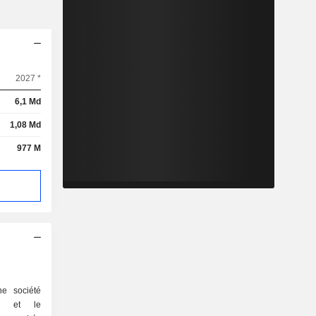
2027 *
6,1 Md
1,08 Md
977 M
ne société
as et le