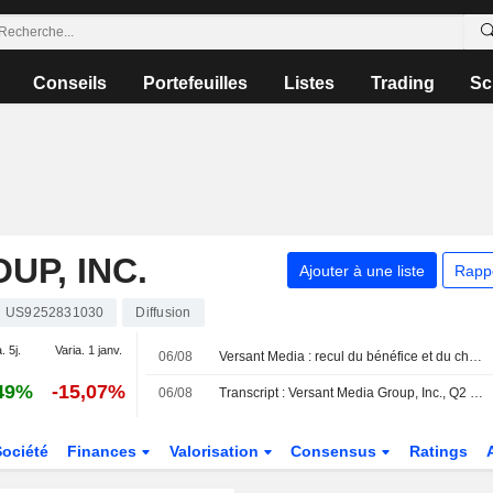
Conseils
Portefeuilles
Listes
Trading
Sc
UP, INC.
Ajouter à une liste
Rapp
US9252831030
Diffusion
. 5j.
Varia. 1 janv.
06/08
Versant Media : recul du bénéfice et du chiffre d'affaires au deuxième trimestre
49%
-15,07%
06/08
Transcript : Versant Media Group, Inc., Q2 2026 Earnings Call, Aug 06, 2026
Société
Finances
Valorisation
Consensus
Ratings