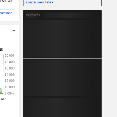
1 590 499
Espace mes listes
 couvrant
ationale,
cotations
Palmarès