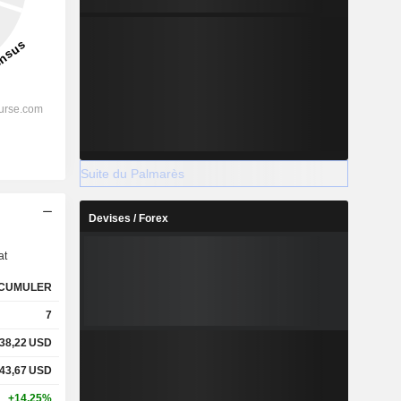
Suite du Palmarès
s
Devises / Forex
at
CUMULER
7
38,22
USD
43,67
USD
+14,25%