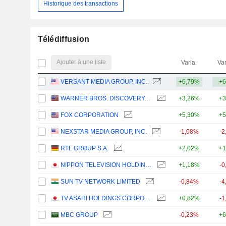
Historique des transactions
Télédiffusion
Ajouter à une liste
Varia.
Var
VERSANT MEDIA GROUP, INC.
+6,79%
+6
WARNER BROS. DISCOVERY, INC.
+3,26%
+3
FOX CORPORATION
+5,30%
+5
NEXSTAR MEDIA GROUP, INC.
-1,08%
-2
RTL GROUP S.A.
+2,02%
+1
NIPPON TELEVISION HOLDINGS, INC.
+1,18%
-0
SUN TV NETWORK LIMITED
-0,84%
-4
TV ASAHI HOLDINGS CORPORATION
+0,82%
-1
MBC GROUP
-0,23%
+6