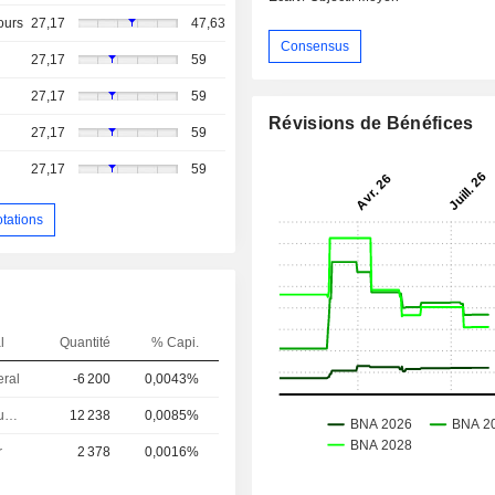
ours
27,17
47,63
Consensus
27,17
59
27,17
59
Révisions de Bénéfices
27,17
59
27,17
59
otations
l
Quantité
% Capi.
eral
-6 200
0,0043%
Controleur / auditeur
12 238
0,0085%
r
2 378
0,0016%