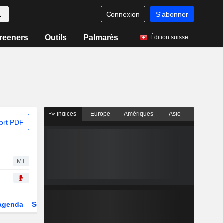
Connexion
S'abonner
reeners
Outils
Palmarès
Édition suisse
Indices
Europe
Amériques
Asie
ort PDF
MT
Agenda
Secteur
Dérivés