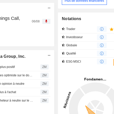
Plus de données financières
ings Call,
Notations
06/08
Trader
Investisseur
Globale
Qualité
 Group, Inc.
ESG MSCI
us positif
ZM
VERSANT MEDIA GROUP, INC. : Seaport Global Securities optimiste sur le dossier
ZM
opinion à neutre
ZM
s à l'achat
ZM
VERSANT MEDIA GROUP, INC. : Raymond James de acheteur à neutre sur le titre
ZM