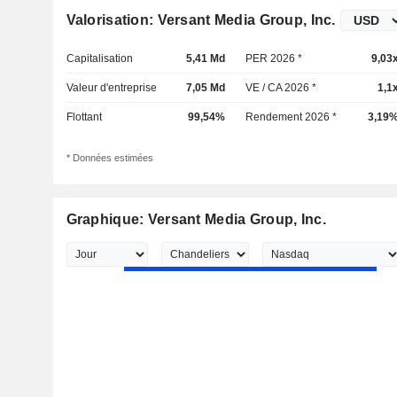
Valorisation: Versant Media Group, Inc.
Capitalisation
5,41 Md
PER 2026 *
9,03
Valeur d'entreprise
7,05 Md
VE / CA 2026 *
1,1
Flottant
99,54%
Rendement 2026 *
3,19
* Données estimées
Graphique: Versant Media Group, Inc.