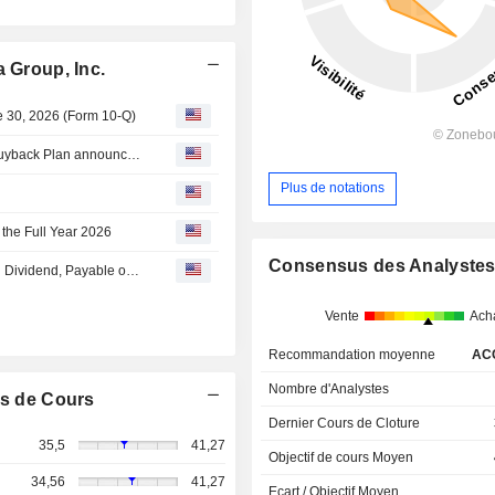
 Group, Inc.
ne 30, 2026 (Form 10-Q)
Tranche Update on Versant Media Group, Inc.'s Equity Buyback Plan announced on March 3, 2026.
Plus de notations
 the Full Year 2026
Consensus des Analyste
Versant Media Group, Inc. Declares Third Quarterly Cash Dividend, Payable on October 22, 2026
Vente
Ach
Recommandation moyenne
AC
Nombre d'Analystes
s de Cours
Dernier Cours de Cloture
35,5
41,27
Objectif de cours Moyen
34,56
41,27
Ecart / Objectif Moyen