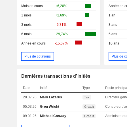
Mois en cours
+6,20%
Année en c
1 mois
+2,69%
1 an
3 mois
-6,71%
3 ans
6 mois
+29,74%
5 ans
Année en cours
-15,07%
10 ans
Plus de cotations
Plus de c
Dernières transactions d'initiés
Date
Initié
Type
Poste principa
28.07.26
Mark Lazarus
Directeur gen
Tax
05.03.26
Greg Wright
Gratuit
09.01.26
Michael Conway
Administrateu
Gratuit