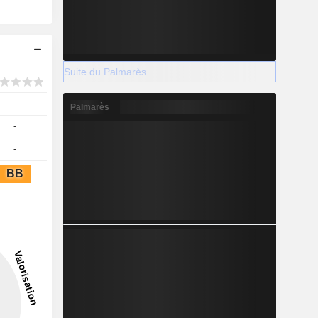
Suite du Palmarès
-
Palmarès
-
-
BB