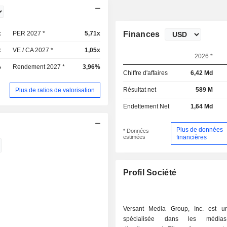
x
PER 2027 *
5,71x
Finances
x
VE / CA 2027 *
1,05x
2026 *
%
Rendement 2027 *
3,96%
Chiffre d'affaires
6,42 Md
Résultat net
589 M
Plus de ratios de valorisation
Endettement Net
1,64 Md
Plus de données
* Données
estimées
financières
Profil Société
Versant Media Group, Inc. est u
spécialisée dans les médi