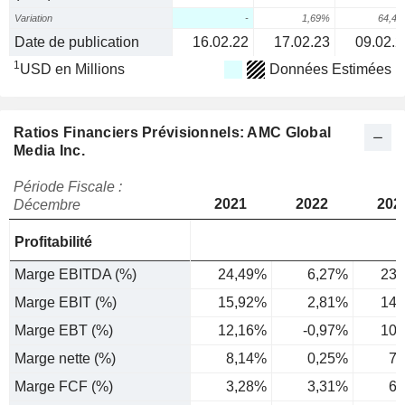
Variation
-
1,69%
64,4
Date de publication
16.02.22
17.02.23
09.02.2
1
USD en Millions
Données Estimées
Ratios Financiers Prévisionnels: AMC Global
Media Inc.
Période Fiscale :
2021
2022
202
Décembre
Profitabilité
Marge EBITDA (%)
24,49%
6,27%
23,
Marge EBIT (%)
15,92%
2,81%
14,
Marge EBT (%)
12,16%
-0,97%
10,
Marge nette (%)
8,14%
0,25%
7,
Marge FCF (%)
3,28%
3,31%
6,