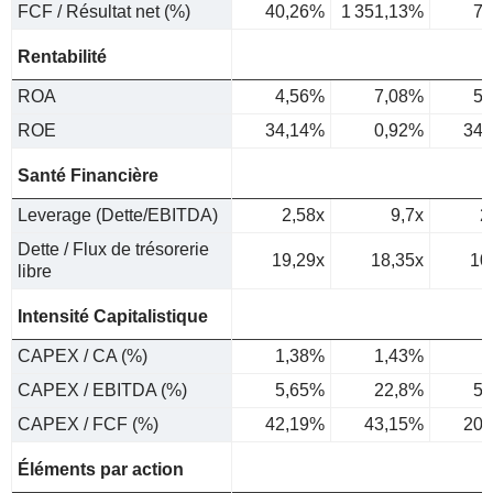
FCF / Résultat net (%)
40,26%
1 351,13%
78
Rentabilité
ROA
4,56%
7,08%
5,
ROE
34,14%
0,92%
34,
Santé Financière
Leverage (Dette/EBITDA)
2,58x
9,7x
2
Dette / Flux de trésorerie
19,29x
18,35x
10
libre
Intensité Capitalistique
CAPEX / CA (%)
1,38%
1,43%
1
CAPEX / EBITDA (%)
5,65%
22,8%
5,
CAPEX / FCF (%)
42,19%
43,15%
20,
Éléments par action