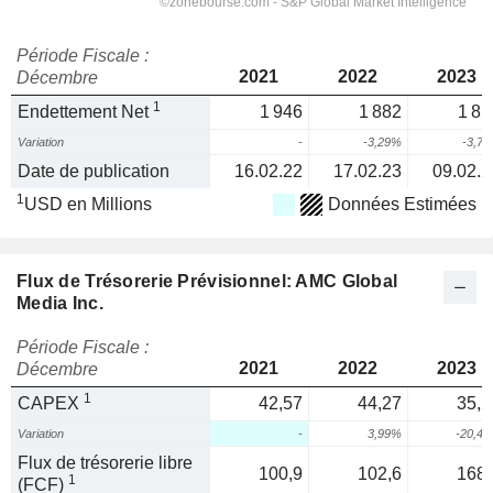
Période Fiscale :
2021
2022
2023
Décembre
1
Endettement Net
1 946
1 882
1 81
Variation
-
-3,29%
-3,7
Date de publication
16.02.22
17.02.23
09.02.2
1
USD en Millions
Données Estimées
Flux de Trésorerie Prévisionnel: AMC Global
Media Inc.
Période Fiscale :
2021
2022
2023
Décembre
1
CAPEX
42,57
44,27
35,2
Variation
-
3,99%
-20,4
Flux de trésorerie libre
100,9
102,6
168,
1
(FCF)