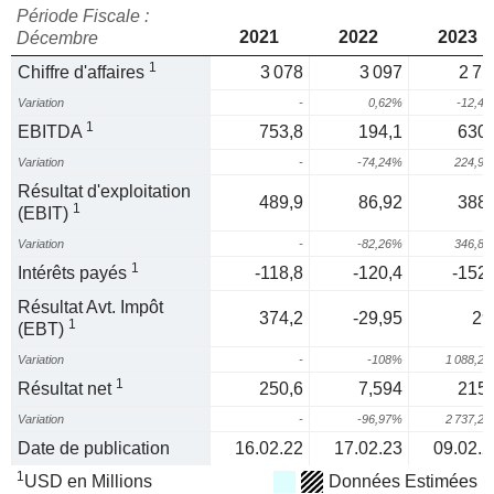
Période Fiscale :
2021
2022
2023
Décembre
1
Chiffre d'affaires
3 078
3 097
2 71
Variation
-
0,62%
-12,4
1
EBITDA
753,8
194,1
630,
Variation
-
-74,24%
224,9
Résultat d'exploitation
489,9
86,92
388,
1
(EBIT)
Variation
-
-82,26%
346,8
1
Intérêts payés
-118,8
-120,4
-152,
Résultat Avt. Impôt
374,2
-29,95
29
1
(EBT)
Variation
-
-108%
1 088,2
1
Résultat net
250,6
7,594
215,
Variation
-
-96,97%
2 737,2
Date de publication
16.02.22
17.02.23
09.02.2
1
USD en Millions
Données Estimées