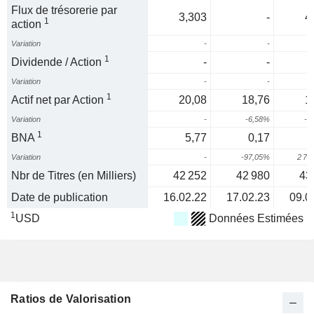
Flux de trésorerie par
3,303
-
4
1
action
Variation
-
-
1
Dividende / Action
-
-
Variation
-
-
1
Actif net par Action
20,08
18,76
1
Variation
-
-6,58%
-3
1
BNA
5,77
0,17
Variation
-
-97,05%
2 78
Nbr de Titres (en Milliers)
42 252
42 980
43
Date de publication
16.02.22
17.02.23
09.0
1
USD
Données Estimées
Ratios de Valorisation