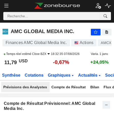
AMC GLOBAL MEDIA INC.
11,79
$
-0,67%
AMC GLOBAL MEDIA INC.
Finances AMC Global Media Inc.
Actions
AMCX
Temps réel estimé
Cboe BZX
18:32:35 07/08/2026
Varia. 1 janv.
USD
-0,67%
11,79
+24,05%
Synthèse
Cotations
Graphiques
Actualités
Soci
Prévisions des Analystes
Compte de Résultat
Bilan
Flux d
Compte de Résultat Prévisionnel: AMC Global
Media Inc.