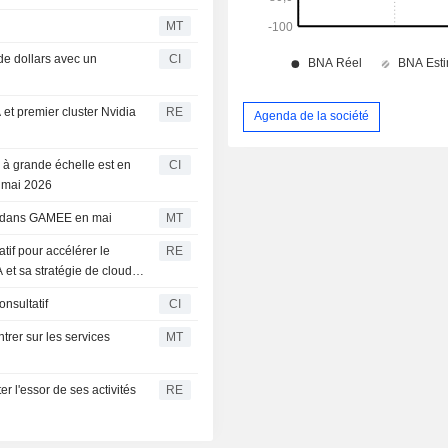
MT
de dollars avec un
CI
et premier cluster Nvidia
RE
Agenda de la société
à grande échelle est en
CI
8 mai 2026
ion dans GAMEE en mai
MT
if pour accélérer le
RE
 et sa stratégie de cloud
nsultatif
CI
rer sur les services
MT
r l'essor de ses activités
RE