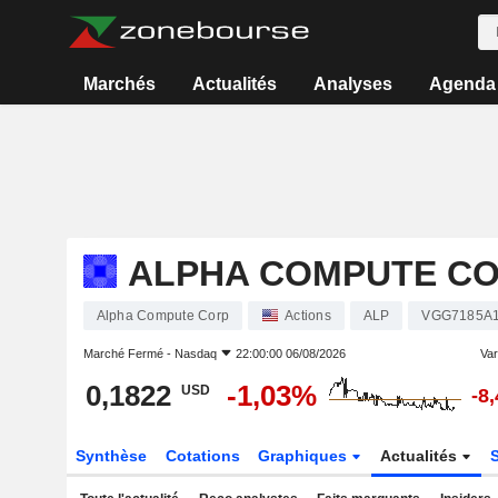
Marchés
Actualités
Analyses
Agenda
ALPHA COMPUTE C
Alpha Compute Corp
Actions
ALP
VGG7185A
Marché Fermé -
Nasdaq
22:00:00 06/08/2026
Vari
0,1822
-1,03%
USD
-8
Synthèse
Cotations
Graphiques
Actualités