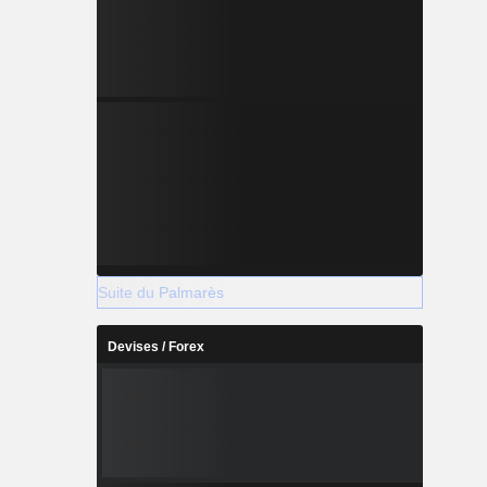
Suite du Palmarès
Devises / Forex