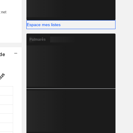
t en charge
 Midnight,
Espace mes listes
Palmarès
 de