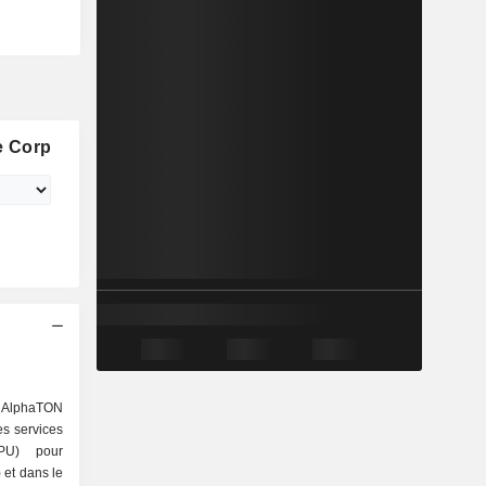
e Corp
t AlphaTON
es services
PU) pour
) et dans le