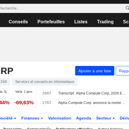
Conseils
Portefeuilles
Listes
Trading
Sc
ORP
Ajouter à une liste
Rapp
1369
Services et conseils en informatique
a. 5j.
Varia. 1 janv.
29/07
Transcript : Alpha Compute Corp, 2026 Earnings Call, Jul 16, 2026
,44%
-69,63%
17/07
Alpha Compute Corp. annonce la nomination d'Enzo Villani au poste de président, à compter du 16 juillet 2026
Société
Finances
Valorisation
Agenda
Secteur
Déri