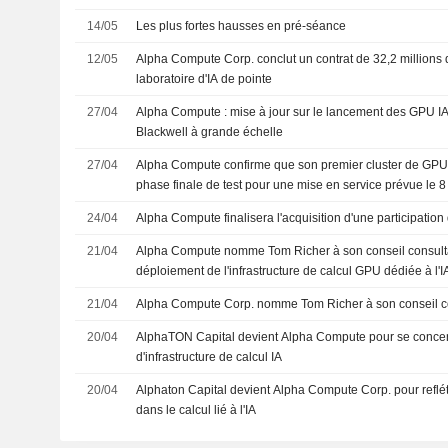
14/05
Les plus fortes hausses en pré-séance
12/05
Alpha Compute Corp. conclut un contrat de 32,2 millions 
laboratoire d'IA de pointe
27/04
Alpha Compute : mise à jour sur le lancement des GPU IA 
Blackwell à grande échelle
27/04
Alpha Compute confirme que son premier cluster de GPU 
phase finale de test pour une mise en service prévue le 
24/04
Alpha Compute finalisera l'acquisition d'une participat
21/04
Alpha Compute nomme Tom Richer à son conseil consultat
déploiement de l'infrastructure de calcul GPU dédiée à l'IA
confidentiel
21/04
Alpha Compute Corp. nomme Tom Richer à son conseil co
20/04
AlphaTON Capital devient Alpha Compute pour se concent
d'infrastructure de calcul IA
20/04
Alphaton Capital devient Alpha Compute Corp. pour refléte
dans le calcul lié à l'IA