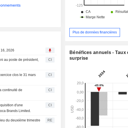
respectueux de la vie privée prenan
abonnements
des partenaires tels que Telegram,
Animoca Brands et d'autres.
Plus de données financières
 16, 2026
Bénéfices annuels - Taux
surprise
i au poste de président,
CI
xercice clos le 31 mars
CI
a continuité de
CI
quisition d'une
CI
oca Brands Limited.
lieu du deuxième trimestre
RE