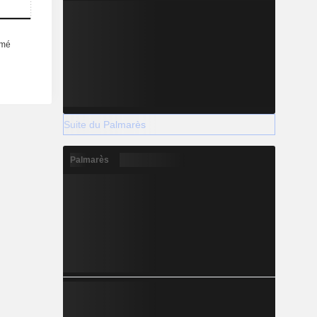
Suite du Palmarès
Palmarès