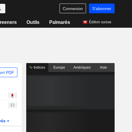
Connexion
S'abonner
reeners
Outils
Palmarès
Édition suisse
Indices
Europe
Amériques
Asie
ort PDF
CI
vés