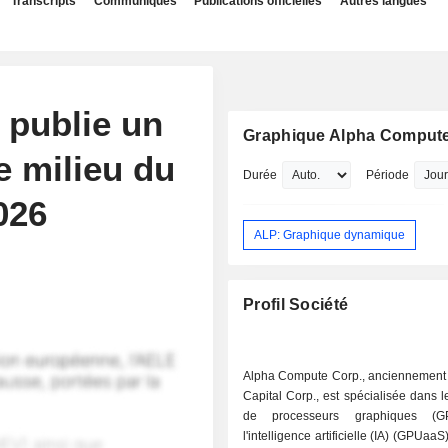
Transcripts
Communiqués
Publications officielles
Autres langues
 publie un
Graphique Alpha Comput
le milieu du
Durée
Période
026
ALP: Graphique dynamique
Profil Société
Alpha Compute Corp., anciennemen
Capital Corp., est spécialisée dans l
de processeurs graphiques (G
l'intelligence artificielle (IA) (GPUaaS