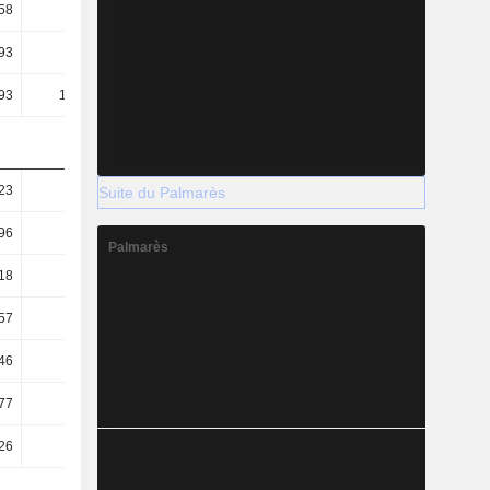
58
5,5
5,2
5,72
93
6,25
6,73
6,61
93
145,35
118,08
119,89
23
0,98
1,05
1,05
Suite du Palmarès
96
0,88
0,91
0,92
Palmarès
18
0,24
0,26
0,29
57
58,4
54,35
55,18
46
2,51
3,1
3,04
77
45,65
44,27
45,22
26
15,27
13,18
13,01