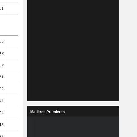
51
2,79
3,04
3,08
65
19,7
10,88
0,59
9 k
46,07
11,24
7,22
1 k
51,85
10,29
8,02
51
52,3
8,93
8,41
92
61,97
7,6
11,81
4 k
66,67
2,66
-24,05
Matières Premières
94
57,46
-3,63
-26,39
18
79,22
25,67
-17,4
9 k
77,24
6,88
-30,98