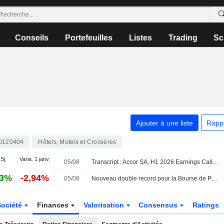
Conseils
Portefeuilles
Listes
Trading
Sc
Ajouter à une liste
Rapp
0120404
Hôtels, Motels et Croisières
 5j.
Varia. 1 janv.
05/08
Transcript : Accor SA, H1 2026 Earnings Call, Jul 30, 2026
23%
-2,94%
05/08
Nouveau double record pour la Bourse de Paris qui termine à l'équilibre
Société
Finances
Valorisation
Consensus
Ratings