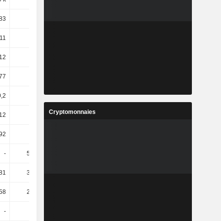
83
3,78
2,06
2,73
,11
89,47
8,33
-12,82
12
50,34
-4,8
-12,45
77
-3,81
7,01
-2,6
0,2
60,97
-0,35
93,78
Cryptomonnaies
12
-2,53
2,05
-14,84
92
30,92
9,57
10,5
-
586,49
15,35
-32,76
81
348,95
-23,73
14,06
58
233,91
-19,91
13,76
-
66,2
6,78
7,14