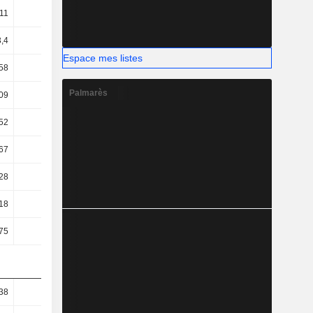
11
17,9
17,78
19,1
,4
17,05
16,75
18,05
Espace mes listes
58
14,32
13,9
15,45
Palmarès
09
12,66
11,72
8,85
52
12,52
10,88
7,96
67
11,43
10,26
6,83
28
7,91
9,01
7,04
18
12,72
8,74
9,91
75
14,29
10,31
11,66
38
0,44
0,48
0,47