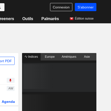
Connexion
S'abonner
reeners
Outils
Palmarès
Édition suisse
Indices
Europe
Amériques
Asie
ort PDF
AW
Agenda
Secteur
Dérivés
Fonds et ETFs