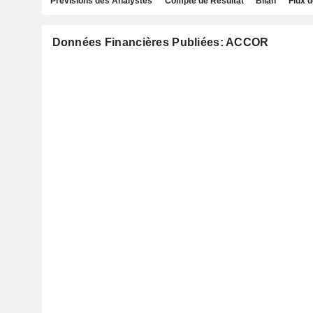
Prévisions des Analystes
Compte de Résultat
Bilan
Flux d
Données Financières Publiées: ACCOR