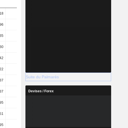
18
63,49
68,7
91,2
96
38,83
40,72
47,7
35
47,56
57,62
77,49
30
29,09
34,15
40,53
42
52,86
54,64
59,83
22
5,7
5,52
5,51
Suite du Palmarès
37
7,91
7,94
7,6
Devises / Forex
37
5,91
5,87
6,35
95
3,36
3,35
3,58
51
2,08
2,24
2,58
95
4,5
4,54
4,28