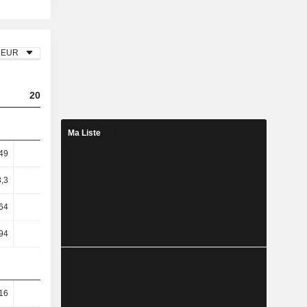
EUR
2023
2024
2025
Ma Liste
49
3,94
4,17
4,57
3,3
5,18
5,44
5,97
64
11,89
12,19
9,8
94
11,57
11,54
8,26
16
20,95
21,01
22,4