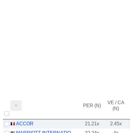
VE / CA
PER (N)
(N)
ACCOR
21.21x
2.45x
MARRIOTT INTERNATIONAL, INC.
32.24x
4x