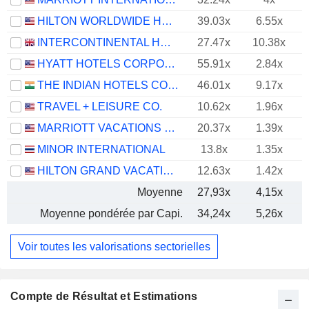
HILTON WORLDWIDE HOLDINGS INC.
39.03x
6.55x
INTERCONTINENTAL HOTELS GROUP PLC
27.47x
10.38x
HYATT HOTELS CORPORATION
55.91x
2.84x
THE INDIAN HOTELS COMPANY LIMITED
46.01x
9.17x
TRAVEL + LEISURE CO.
10.62x
1.96x
MARRIOTT VACATIONS WORLDWIDE CORPORATION
20.37x
1.39x
MINOR INTERNATIONAL
13.8x
1.35x
HILTON GRAND VACATIONS INC.
12.63x
1.42x
Moyenne
27,93x
4,15x
Moyenne pondérée par Capi.
34,24x
5,26x
Voir toutes les valorisations sectorielles
Compte de Résultat et Estimations