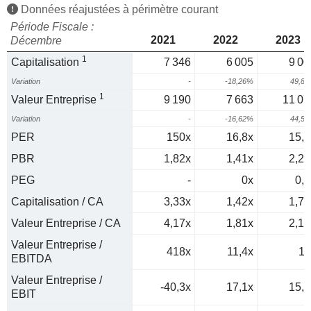
Données réajustées à périmètre courant
Période Fiscale :
2021
2022
2023
Décembre
1
Capitalisation
7 346
6 005
9 00
Variation
-
-18,26%
49,8
1
Valeur Entreprise
9 190
7 663
11 07
Variation
-
-16,62%
44,5
PER
150x
16,8x
15,6
PBR
1,82x
1,41x
2,26
PEG
-
0x
0,3
Capitalisation / CA
3,33x
1,42x
1,78
Valeur Entreprise / CA
4,17x
1,81x
2,19
Valeur Entreprise /
418x
11,4x
11
EBITDA
Valeur Entreprise /
-40,3x
17,1x
15,3
EBIT