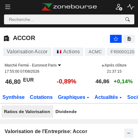
ACCOR
46,80
€
-0,89%
ACCOR
Valorisation Accor
Actions
ACMC
FR00001204
Marché Fermé -
Euronext Paris
Après clôture
17:55:00 07/08/2026
21:37:15
EUR
-0,89%
46,80
46,86
+0,14%
Synthèse
Cotations
Graphiques
Actualités
Soci
Ratios de Valorisation
Dividende
Valorisation de l'Entreprise: Accor