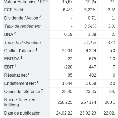
Valeur Entreprise / FCF
-15,6x
19,2x
27,8
FCF Yield
-6,4%
5,22%
3,59
2
Dividende / Action
-
0,71
1,0
Taux de rendement
-
3,04%
3,03
2
BNA
0,19
1,39
2,2
Taux de distribution
-
51,1%
47,3
1
Chiffre d'affaires
2 204
4 224
5 05
1
EBITDA
22
675
1 00
1
EBIT
-228
447
72
1
Résultat net
85
402
63
1
Endettement Net
1 844
1 658
2 07
2
Cours de référence
28,45
23,35
34,6
Nbr de Titres (en
258 225
257 174
260 11
Milliers)
Date de publication
24.02.22
23.02.23
22.02.2