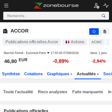
ACCOR
46,80
€
-0,89%
ACCOR
Publications officielles Accor
Actions
ACMC
F
Marché Fermé -
Euronext Paris
17:55:00 07/08/2026
Varia. 1 janv.
EUR
-0,89%
46,80
-2,94%
Synthèse
Cotations
Graphiques
Actualités
Soci
Toute l'actualité
Reco analystes
Faits marquants
In
Publications officielles