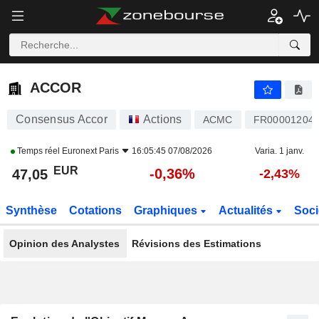
ACCOR
47,05
€
-0,36%
ACCOR
Consensus Accor
Actions
ACMC
FR00001204
Temps réel
Euronext Paris
16:05:45 07/08/2026
Varia. 1 janv.
EUR
-0,36%
47,05
-2,43%
Synthèse
Cotations
Graphiques
Actualités
Soci
Opinion des Analystes
Révisions des Estimations