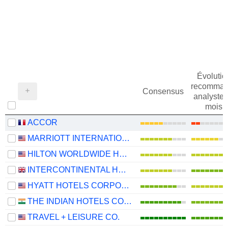
Évolutio
recomman
Consensus
analystes
mois
ACCOR
MARRIOTT INTERNATIONAL, INC.
HILTON WORLDWIDE HOLDINGS INC.
INTERCONTINENTAL HOTELS GROUP PLC
HYATT HOTELS CORPORATION
THE INDIAN HOTELS COMPANY LIMITED
TRAVEL + LEISURE CO.