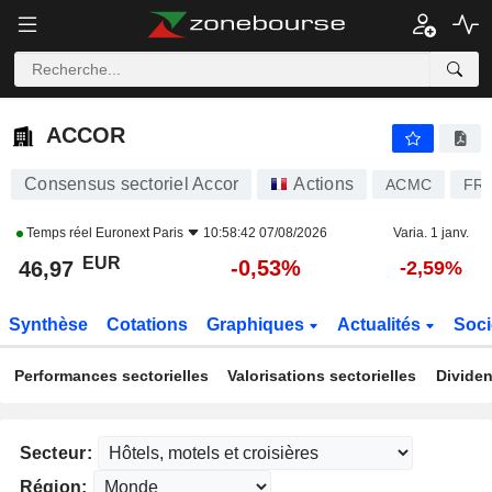
ACCOR
46,97
€
-0,53%
ACCOR
Consensus sectoriel Accor
Actions
ACMC
FR0
Temps réel
Euronext Paris
10:58:42 07/08/2026
Varia. 1 janv.
EUR
-0,53%
46,97
-2,59%
Synthèse
Cotations
Graphiques
Actualités
Soci
Performances sectorielles
Valorisations sectorielles
Dividen
Secteur:
Région: