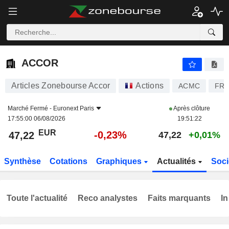
ACCOR
47,22
€
-0,23%
ACCOR
Articles Zonebourse Accor
Actions
ACMC
FR0
Marché Fermé -
Euronext Paris
Après clôture
17:55:00 06/08/2026
19:51:22
EUR
-0,23%
47,22
47,22
+0,01%
Synthèse
Cotations
Graphiques
Actualités
Soci
Toute l'actualité
Reco analystes
Faits marquants
In