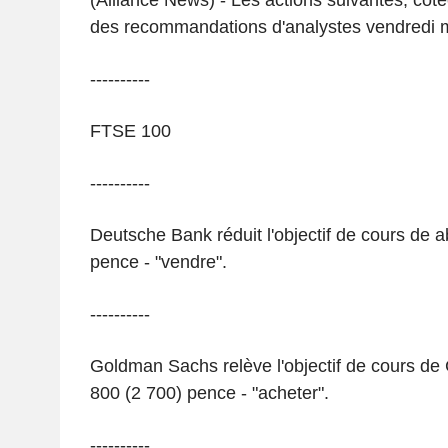
(Alliance News) - Les actions suivantes, cot
des recommandations d'analystes vendredi ma
----------
FTSE 100
----------
Deutsche Bank réduit l'objectif de cours de 
pence - "vendre".
----------
Goldman Sachs relève l'objectif de cours d
800 (2 700) pence - "acheter".
----------