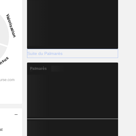
Suite du Palmarès
Palmarès
s
at