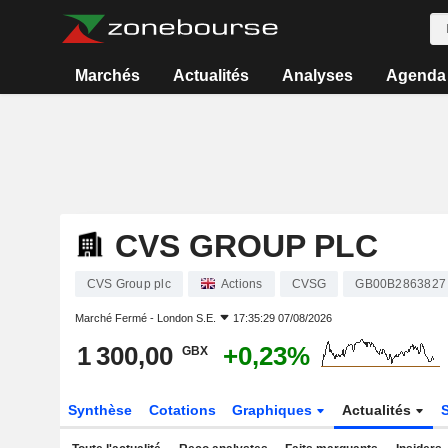
Marchés
Actualités
Analyses
Agenda
CVS GROUP PLC
CVS Group plc
Actions
CVSG
GB00B2863827
Marché Fermé -
London S.E.
17:35:29 07/08/2026
1 300,00
+0,23%
GBX
Synthèse
Cotations
Graphiques
Actualités