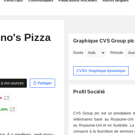
Transcripts
Communiqués
Publications officielles
Autres langues
no's Pizza
Graphique CVS Group plc
Durée
Période
CVSG: Graphique dynamique
 à vos sources
Partager
Profil Société
7%
0,50%
CVS Group plc est un prestataire d
vétérinaires basé au Royaume-Uni 
au Royaume-Uni et en Australie. La 
consacre à la fourniture de services 