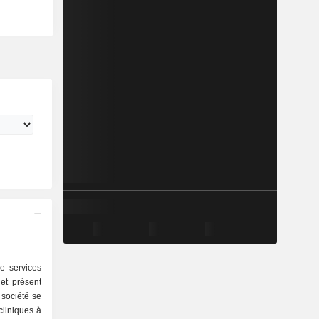
e services
et présent
société se
cliniques à