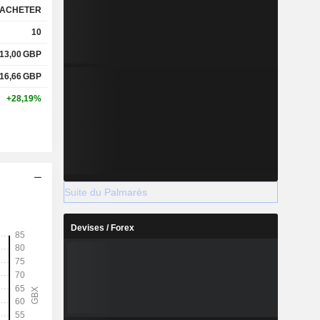
ACHETER
10
13,00
GBP
16,66
GBP
+28,19%
Suite du Palmarès
Devises / Forex