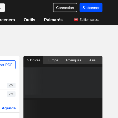
Connexion
S'abonner
reeners
Outils
Palmarès
Édition suisse
Indices
Europe
Amériques
Asie
ort PDF
ZM
ZM
Agenda
Secteur
Dérivés
Fonds et ETFs