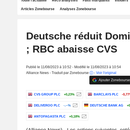
Toute l'actualité
Reco analystes
Faits marquants
Insiders
Articles Zonebourse
Analyses Zonebourse
Deutsche réduit Domi
; RBC abaisse CVS
Publié le 11/08/2023 à 10:52 - Modifié le 11/08/2023 à 10:54
Alliance News - Traduit par Zonebourse
-
Voir l'original
Ajouter Zonebourse
CVS GROUP PLC
+0,23%
BARCLAYS PLC
-0,7
DELIVEROO PLC
-.--%
DEUTSCHE BANK AG
+
ANTOFAGASTA PLC
+0,18%