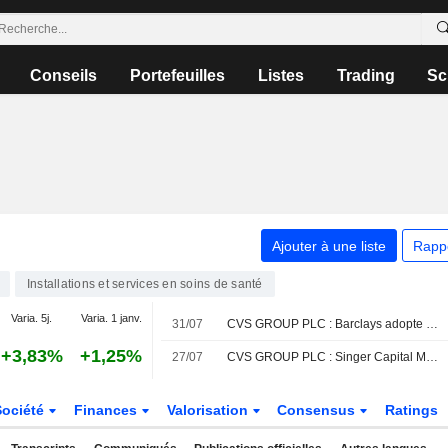
Conseils
Portefeuilles
Listes
Trading
Sc
Ajouter à une liste
Rapp
Installations et services en soins de santé
Varia. 5j.
Varia. 1 janv.
31/07
CVS GROUP PLC : Barclays adopte une opinion positive
+3,83%
+1,25%
27/07
CVS GROUP PLC : Singer Capital Markets relève son opinion
Société
Finances
Valorisation
Consensus
Ratings