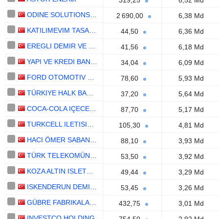
319,25
6,52 Md
ODINE SOLUTIONS TEKNOLOJI TICARET VE SANAYI
2 690,00
6,38 Md
KATILIMEVIM TASARRUF FINANSMAN ANONIM SIRKETI
44,50
6,36 Md
EREGLI DEMIR VE ÇELIK FABRIKALARI T.A.S.
41,56
6,18 Md
YAPI VE KREDI BANKASI
34,04
6,09 Md
FORD OTOMOTIV SANAYI
78,60
5,93 Md
TÜRKIYE HALK BANKASI
37,20
5,64 Md
COCA-COLA IÇECEK ANONIM SIRKETI
87,70
5,17 Md
TURKCELL ILETISIM HIZMETLERI
105,30
4,81 Md
HACI ÖMER SABANCI HOLDING
88,10
3,93 Md
TÜRK TELEKOMÜNIKASYON ANONIM SIRKETI
53,50
3,92 Md
KOZA ALTIN ISLETMELERI
49,44
3,29 Md
ISKENDERUN DEMIR VE ÇELIK
53,45
3,26 Md
GÜBRE FABRIKALARI TÜRK ANONIM SIRKETI
432,75
3,01 Md
INVESTCO HOLDING