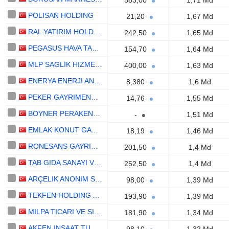
583,00
1,71 Md
POLISAN HOLDING
21,20
1,67 Md
RAL YATIRIM HOLDING
242,50
1,65 Md
PEGASUS HAVA TASIMACILIGI ANONIM SIRKETI
154,70
1,64 Md
MLP SAGLIK HIZMETLERI
400,00
1,63 Md
ENERYA ENERJI ANONIM SIRKETI
8,380
1,6 Md
PEKER GAYRIMENKUL YATIRIM ORTAKLIGI ANONIM SIRKETI
14,76
1,55 Md
BOYNER PERAKENDE VE TEKSTIL YATIRIMLR AS
-
1,51 Md
EMLAK KONUT GAYRIMENKUL YATIRIM ORTAKLIGI
18,19
1,46 Md
RONESANS GAYRIMENKUL YATIRIM
201,50
1,4 Md
TAB GIDA SANAYI VE TICARET
252,50
1,4 Md
ARÇELIK ANONIM SIRKETI
98,00
1,39 Md
TEKFEN HOLDING ANONIM SIRKETI
193,90
1,39 Md
MILPA TICARI VE SINAI ÜRÜNLER PAZARLAMA SANAYI VE TICARET
181,90
1,34 Md
AKFEN INSAAT TURIZM VE TICARET ANONIM SIRKETI