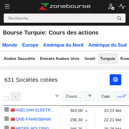
Bourse Turquie: Cours des actions
Monde
Europe
Amérique du Nord
Amérique du Sud
Arabie Saoudite
Emirats Arabes Unis
Israël
Turquie
Kow
631
Sociétés cotées
Cours Officiel
Capi.
USD
ASELSAN ELEKTRONIK SANAYI VE TICARET ANONIM SIRKETI
363,00
33,23 Md
QNB FINANSBANK
196,30
22,21 Md
HEDEF HOLDING