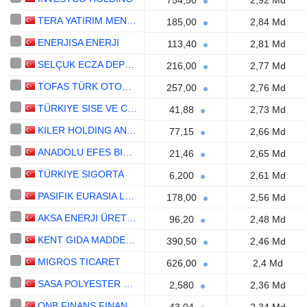
754,50
2,92 Md
TERA YATIRIM MENKUL DEGERLER
185,00
2,84 Md
ENERJISA ENERJI
113,40
2,81 Md
SELÇUK ECZA DEPOSU TICARET VE SANAYI
216,00
2,77 Md
TOFAS TÜRK OTOMOBIL FABRIKASI ANONIM SIRKETI
257,00
2,76 Md
TÜRKIYE SISE VE CAM FABRIKALARI
41,88
2,73 Md
KILER HOLDING ANONIM SIRKETI
77,15
2,66 Md
ANADOLU EFES BIRACILIK VE MALT SANAYII ANONIM SIRKETI
21,46
2,65 Md
TÜRKIYE SIGORTA
6,200
2,61 Md
PASIFIK EURASIA LOJISTIK DIS TICARET
178,00
2,56 Md
AKSA ENERJI ÜRETIM
96,20
2,48 Md
KENT GIDA MADDELERI SANAYII VE TICARET
390,50
2,46 Md
MIGROS TICARET
626,00
2,4 Md
SASA POLYESTER SANAYI
2,580
2,36 Md
QNB FINANS FINANSAL KIRALAMA