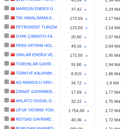
43,04
2,34 Md
MARGÜN ENERJI ÜRETIM SANAYI VE TICARET
37,42
2,24 Md
TAV HAVALIMANLARI HOLDING
273,50
2,17 Md
PETROKENT TURIZM
123,50
2,14 Md
OYAK ÇIMENTO FABRIKALARI
20,60
2,07 Md
PERA YATIRIM HOLDING ANONIM SIRKETI
49,16
2,04 Md
ISIKLAR ENERJI VE YAPI HOLDING
172,50
1,95 Md
TORUNLAR GAYRIMENKUL YATIRIM ORTAKLIGI
91,80
1,94 Md
TÜRKIYE KALKINMA VE YATIRIM BANKASI
8,910
1,86 Md
AG ANADOLU GRUBU HOLDING
34,72
1,8 Md
ZIRAAT GAYRIMENKUL YATIRIM ORTAKLIGI
17,69
1,77 Md
AHLATCI DOGAL GAZ DAGITIM ENERJI VE YATIRIM
32,22
1,75 Md
UFUK YATIRIM YONETIM VE GAYRIMENKUL
1 754,00
1,72 Md
REYSAS GAYRIMENKUL YATIRIM ORTAKLIGI
40,36
1,72 Md
BORUSAN MANNESMANN BORU SANAYI VE TICARET