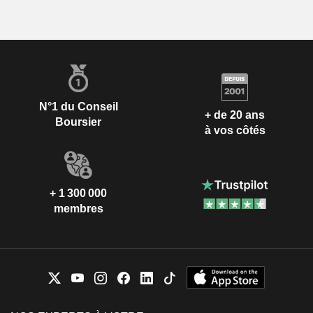
N°1 du Conseil
+ de 20 ans
Boursier
à vos côtés
+ 1 300 000
membres