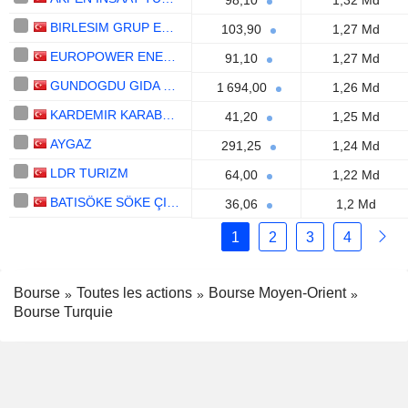
98,10
1,32 Md
BIRLESIM GRUP ENERJI YATIRIMLARI
103,90
1,27 Md
EUROPOWER ENERJI VE OTOMASYON TEKNOLOJILERI SANAYI TICARET ANONIM SIRKETI
91,10
1,27 Md
GUNDOGDU GIDA SUT URUNLERI SANAYI VE DIS TICARET ANONIM SIRKETI
1 694,00
1,26 Md
KARDEMIR KARABÜK DEMIR ÇELIK SANAYI VE TICARET
41,20
1,25 Md
AYGAZ
291,25
1,24 Md
LDR TURIZM
64,00
1,22 Md
BATISÖKE SÖKE ÇIMENTO SANAYII T.A.S.
36,06
1,2 Md
1
2
3
4
Bourse
Toutes les actions
Bourse Moyen-Orient
Bourse Turquie