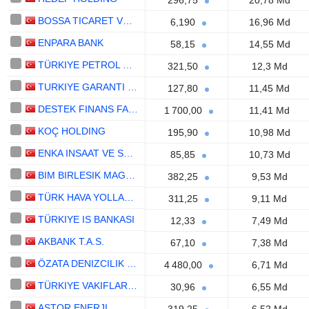
296,75
20,78 Md
BOSSA TICARET VE SANAYI ISLETMELERI T.A.S.
6,190
16,96 Md
ENPARA BANK
58,15
14,55 Md
TÜRKIYE PETROL RAFINERILERI
321,50
12,3 Md
TURKIYE GARANTI BANKASI
127,80
11,45 Md
DESTEK FINANS FAKTORING
1 700,00
11,41 Md
KOÇ HOLDING
195,90
10,98 Md
ENKA INSAAT VE SANAYI
85,85
10,73 Md
BIM BIRLESIK MAGAZALAR
382,25
9,53 Md
TÜRK HAVA YOLLARI ANONIM ORTAKLIGI
311,25
9,11 Md
TÜRKIYE IS BANKASI
12,33
7,49 Md
AKBANK T.A.S.
67,10
7,38 Md
ÖZATA DENIZCILIK SANAYI VE TICARET ANONIM SIRKETI
4 480,00
6,71 Md
TÜRKIYE VAKIFLAR BANKASI TÜRK ANONIM ORTAKLIGI
30,96
6,55 Md
ASTOR ENERJI