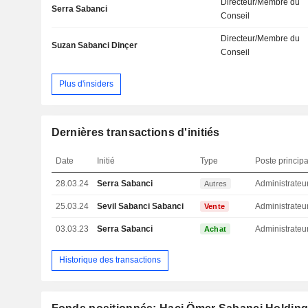
Directeur/Membre du
Serra Sabanci
Conseil
Directeur/Membre du
Suzan Sabanci Dinçer
Conseil
Plus d'insiders
Dernières transactions d'initiés
Date
Initié
Type
Poste principa
28.03.24
Serra Sabanci
Administrateu
Autres
25.03.24
Sevil Sabanci Sabanci
Administrateu
Vente
03.03.23
Serra Sabanci
Administrateu
Achat
Historique des transactions