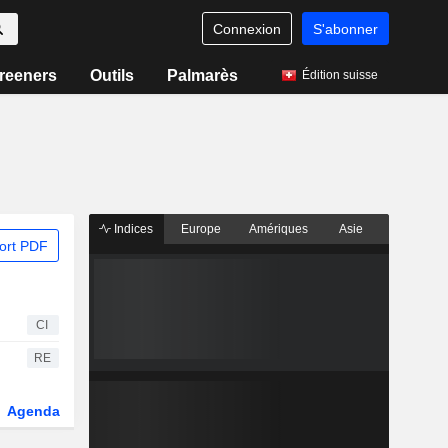
Connexion
S'abonner
reeners
Outils
Palmarès
Édition suisse
Indices
Europe
Amériques
Asie
ort PDF
CI
RE
Agenda
Secteur
Dérivés
Fonds et ETFs