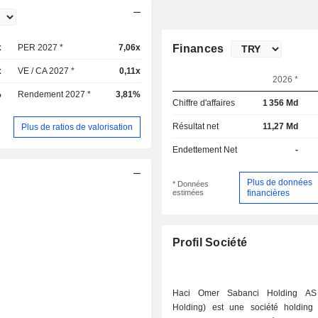
x
PER 2027 *
7,06x
Finances
x
VE / CA 2027 *
0,11x
2026 *
%
Rendement 2027 *
3,81%
Chiffre d'affaires
1 356 Md
Résultat net
11,27 Md
Plus de ratios de valorisation
Endettement Net
-
Plus de données
* Données
estimées
financières
Profil Société
Haci Omer Sabanci Holding AS
Holding) est une société holdin