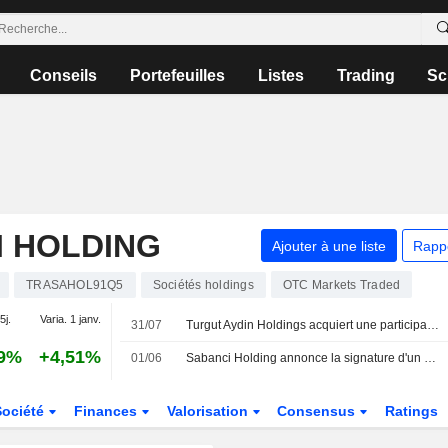
Conseils
Portefeuilles
Listes
Trading
Sc
I HOLDING
Ajouter à une liste
Rapp
TRASAHOL91Q5
Sociétés holdings
OTC Markets Traded
5j.
Varia. 1 janv.
31/07
Turgut Aydin Holdings acquiert une participation de 89 % dans CarrefourSA Carrefour Sabanci Ticaret Merkezi A.S. (IBSE:CRFSA) auprès de Carrefour SA (ENXTPA:CA) et Haci Ömer Sabanci Holding A.S. (IBSE:SAHOL).
99%
+4,51%
01/06
Sabanci Holding annonce la signature d'un accord de financement de projet de 382 millions USD pour ses parcs solaires aux Etats-Unis
Société
Finances
Valorisation
Consensus
Ratings