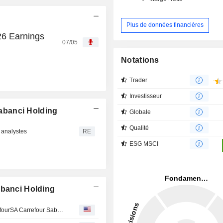
Plus de données financières
26 Earnings
07/05
Notations
Trader
Investisseur
abanci Holding
Globale
Qualité
s analystes
RE
ESG MSCI
abanci Holding
A101 Yeni Magazacilik A.S. acquired 89% stake in CarrefourSA Carrefour Sabanci Ticaret Merkezi A.S. from Carrefour SA (ENXTPA:CA) and Haci Ömer Sabanci Holding A.S..