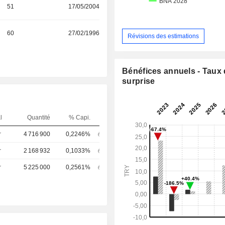
51
17/05/2004
60
27/02/1996
Révisions des estimations
Bénéfices annuels - Taux
surprise
l
Quantité
% Capi.
r
4 716 900
0,2246%
r
2 168 932
0,1033%
r
5 225 000
0,2561%