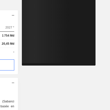
2027 *
1 754 Md
20,45 Md
-
 (Sabanci
g basée en