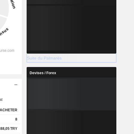
Suite du Palmarès
Devises / Forex
s
at
ACHETER
8
88,05
TRY