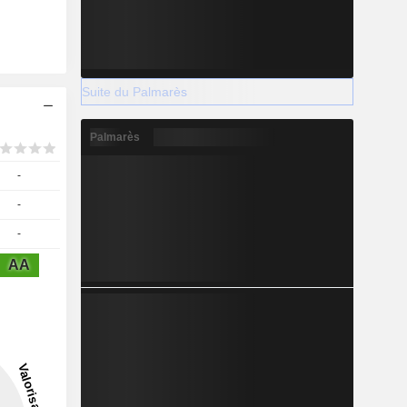
Suite du Palmarès
Palmarès
-
-
-
AA