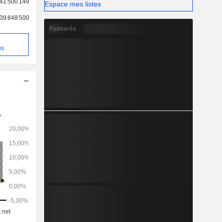
41 500 149
Espace mes listes
39 848 500
Palmarès
ns