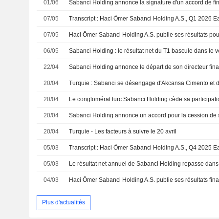
01/06
07/05
07/05
06/05
22/04
20/04
Turquie : Sabanci se désengage d'Akcansa Cimento et 
20/04
20/04
20/04
Turquie - Les facteurs à suivre le 20 avril
05/03
05/03
04/03
Plus d'actualités