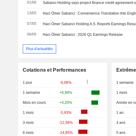
01/06
13/05
07/05
06/05
Haci Ömer Sabanci : 2026 Q1 Earnings Release
Plus d'actualités
Cotations et Performances
Extrême
1 jour
-0,06%
1 semaine
1 semaine
+6,99%
1 mois
Mois en cours
+4,20%
Année en c
1 mois
-5,93%
1 an
3 mois
-12,56%
3 ans
6 mois
-14,85%
5 ans