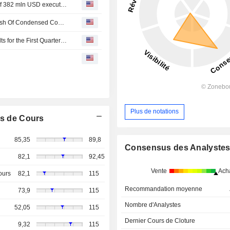
Sabanci Holding says project finance credit agreement of 382 mln USD executed for unit's US solar power projects
Haci Ömer Sabanci : Convenience Translation Into English Of Condensed Consolidated Financial Statements For The Interim Period 1 January - 31 March 2026
Haci Ömer Sabanci Holding A.S. Reports Earnings Results for the First Quarter Ended March 31, 2026
Plus de notations
s de Cours
85,35
89,8
Consensus des Analyste
82,1
92,45
Vente
Ach
ours
82,1
115
Recommandation moyenne
73,9
115
Nombre d'Analystes
52,05
115
Dernier Cours de Cloture
9,32
115