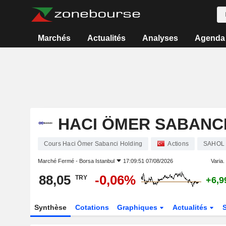
Marchés
Actualités
Analyses
Agenda
HACI ÖMER SABANC
Cours Haci Ömer Sabanci Holding
Actions
SAHOL
Marché Fermé -
Borsa Istanbul
17:09:51 07/08/2026
Varia. 
88,05
-0,06%
TRY
+6,
Synthèse
Cotations
Graphiques
Actualités