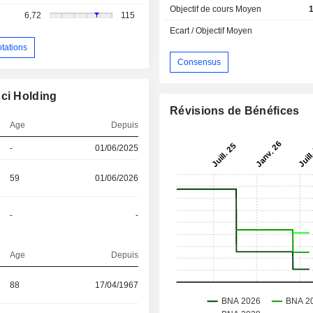
Objectif de cours Moyen
6,72
115
Ecart / Objectif Moyen
otations
Consensus
nci Holding
Révisions de Bénéfices
Age
Depuis
-
01/06/2025
59
01/06/2026
-
-
Age
Depuis
88
17/04/1967