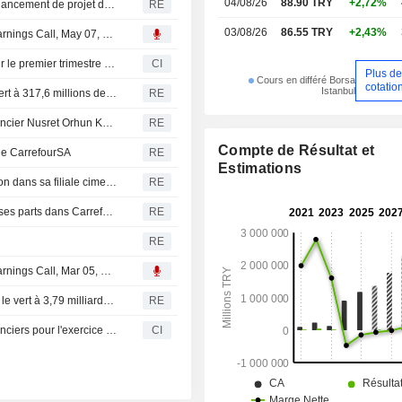
04/08/26
88.90 TRY
+2,72%
Sabanci Holding annonce la signature d'un accord de financement de projet de 382 millions USD pour ses parcs solaires aux Etats-Unis
RE
supermarchés.
03/08/26
86.55 TRY
+2,43%
Transcript : Haci Ömer Sabanci Holding A.S., Q1 2026 Earnings Call, May 07, 2026
Haci Ömer Sabanci Holding A.S. publie ses résultats pour le premier trimestre clos le 31 mars 2026
CI
Plus de
Cours en différé Borsa
cotatio
Istanbul
Sabanci Holding : le résultat net du T1 bascule dans le vert à 317,6 millions de livres
RE
Sabanci Holding annonce le départ de son directeur financier Nusret Orhun Köstem au 31 mai
RE
Compte de Résultat et
de CarrefourSA
RE
Estimations
Le conglomérat turc Sabanci Holding cède sa participation dans sa filiale ciment à Heidelberg Materials
RE
Sabanci Holding annonce un accord pour la cession de ses parts dans CarrefourSA
RE
RE
Transcript : Haci Ömer Sabanci Holding A.S., Q4 2025 Earnings Call, Mar 05, 2026
Le résultat net annuel de Sabanci Holding repasse dans le vert à 3,79 milliards de livres turques, proposition de dividende en numéraire de 1,41 livre brut par action pour 2025
RE
Haci Ömer Sabanci Holding A.S. publie ses résultats financiers pour l'exercice clos le 31 décembre 2025
CI