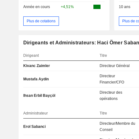
Année en cours
+4,51%
10 ans
Plus de cotations
Plus de c
Dirigeants et Administrateurs: Haci Ömer Saba
Dirigeant
Titre
Kivanc Zaimler
Directeur Général
Directeur
Mustafa Aydin
Financier/CFO
Directeur des
Ihsan Erbil Bayçöl
opérations
Administrateur
Titre
Directeur/Membre du
Erol Sabanci
Conseil