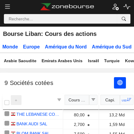
Bourse Liban: Cours des actions
Monde
Europe
Amérique du Nord
Amérique du Sud
Arabie Saoudite
Emirats Arabes Unis
Israël
Turquie
Kow
9
Sociétés cotées
Cours Officiel
Capi.
USD
THE LEBANESE COMPANY FOR THE DEVELOPMENT AND RECONSTRUCTION OF BEIRUT CENTRAL DISTRICT S.A.L.
80,00
13,2 Md
BANK AUDI SAL
2,700
1,59 Md
BLOM BANK SAL