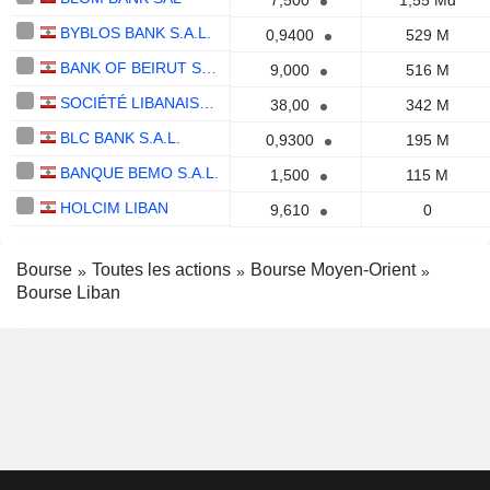
7,500
1,55 Md
BYBLOS BANK S.A.L.
0,9400
529 M
BANK OF BEIRUT S.A.L.
9,000
516 M
SOCIÉTÉ LIBANAISE DES CIMENTS BLANCS S.A.L.
38,00
342 M
BLC BANK S.A.L.
0,9300
195 M
BANQUE BEMO S.A.L.
1,500
115 M
HOLCIM LIBAN
9,610
0
Bourse
Toutes les actions
Bourse Moyen-Orient
Bourse Liban