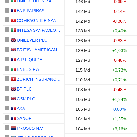
UNICREDIT S.P.A.
146 Md
-0,39%
BNP PARIBAS
142 Md
-0,14%
COMPAGNIE FINANCIERE RICHEMONT
142 Md
-0,36%
INTESA SANPAOLO S.P.A.
138 Md
+0,40%
UNILEVER PLC
136 Md
-0,83%
BRITISH AMERICAN TOBACCO P.L.C.
129 Md
+1,03%
AIR LIQUIDE
127 Md
-0,48%
ENEL S.P.A.
115 Md
+0,73%
ZURICH INSURANCE GROUP LTD
110 Md
+0,71%
BP PLC
108 Md
-0,48%
GSK PLC
106 Md
+1,24%
AXA
105 Md
0,00%
SANOFI
104 Md
+1,35%
PROSUS N.V.
104 Md
+3,16%