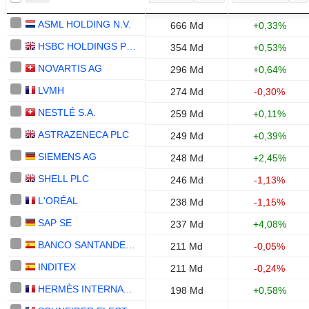
ASML HOLDING N.V.
666 Md
+0,33%
HSBC HOLDINGS PLC
354 Md
+0,53%
NOVARTIS AG
296 Md
+0,64%
LVMH
274 Md
-0,30%
NESTLÉ S.A.
259 Md
+0,11%
ASTRAZENECA PLC
249 Md
+0,39%
SIEMENS AG
248 Md
+2,45%
SHELL PLC
246 Md
-1,13%
L'ORÉAL
238 Md
-1,15%
SAP SE
237 Md
+4,08%
BANCO SANTANDER, S.A.
211 Md
-0,05%
INDITEX
211 Md
-0,24%
HERMÈS INTERNATIONAL
198 Md
+0,58%