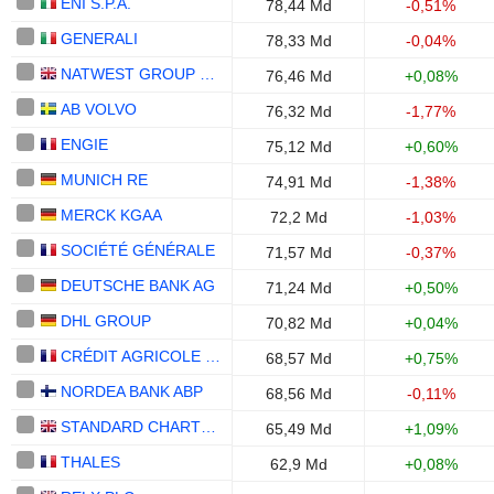
ENI S.P.A.
78,44 Md
-0,51%
GENERALI
78,33 Md
-0,04%
NATWEST GROUP PLC
76,46 Md
+0,08%
AB VOLVO
76,32 Md
-1,77%
ENGIE
75,12 Md
+0,60%
MUNICH RE
74,91 Md
-1,38%
MERCK KGAA
72,2 Md
-1,03%
SOCIÉTÉ GÉNÉRALE
71,57 Md
-0,37%
DEUTSCHE BANK AG
71,24 Md
+0,50%
DHL GROUP
70,82 Md
+0,04%
CRÉDIT AGRICOLE S.A.
68,57 Md
+0,75%
NORDEA BANK ABP
68,56 Md
-0,11%
STANDARD CHARTERED PLC
65,49 Md
+1,09%
THALES
62,9 Md
+0,08%