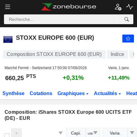
STOXX EUROPE 600 (EUR)
660,25
PTS
+0,31%
STOXX EUROPE 600 (EUR)
Composition STOXX EUROPE 600 (EUR)
Indice
S
Marché Fermé - Switzerland
17:50:00 07/08/2026
Varia. 1 janv.
PTS
+0,31%
660,25
+11,49%
Synthèse
Cotations
Graphiques
Actualités
Hea
Composition:
iShares STOXX Europe 600 UCITS ETF
(DE) - EUR
Capi.
Varia.
USD