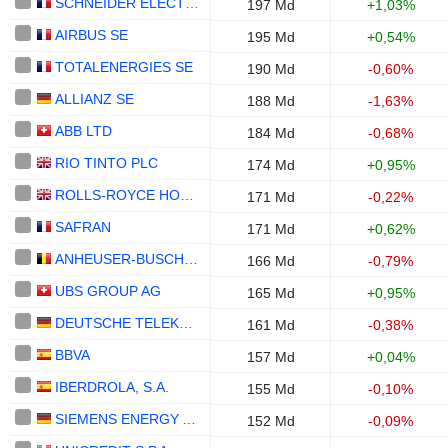
SCHNEIDER ELECTRIC SE
197 Md
+1,03%
AIRBUS SE
195 Md
+0,54%
TOTALENERGIES SE
190 Md
-0,60%
ALLIANZ SE
188 Md
-1,63%
ABB LTD
184 Md
-0,68%
RIO TINTO PLC
174 Md
+0,95%
ROLLS-ROYCE HOLDINGS PLC
171 Md
-0,22%
SAFRAN
171 Md
+0,62%
ANHEUSER-BUSCH INBEV SA/NV
166 Md
-0,79%
UBS GROUP AG
165 Md
+0,95%
DEUTSCHE TELEKOM AG
161 Md
-0,38%
BBVA
157 Md
+0,04%
IBERDROLA, S.A.
155 Md
-0,10%
SIEMENS ENERGY AG
152 Md
-0,09%