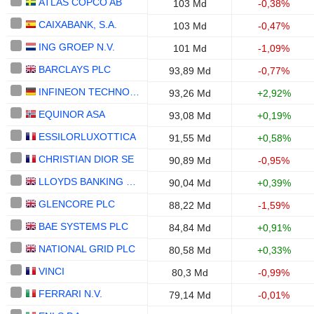
ATLAS COPCO AB
103 Md
-0,38%
CAIXABANK, S.A.
103 Md
-0,47%
ING GROEP N.V.
101 Md
-1,09%
BARCLAYS PLC
93,89 Md
-0,77%
INFINEON TECHNOLOGIES AG
93,26 Md
+2,92%
EQUINOR ASA
93,08 Md
+0,19%
ESSILORLUXOTTICA
91,55 Md
+0,58%
CHRISTIAN DIOR SE
90,89 Md
-0,95%
LLOYDS BANKING GROUP PLC
90,04 Md
+0,39%
GLENCORE PLC
88,22 Md
-1,59%
BAE SYSTEMS PLC
84,84 Md
+0,91%
NATIONAL GRID PLC
80,58 Md
+0,33%
VINCI
80,3 Md
-0,99%
FERRARI N.V.
79,14 Md
-0,01%