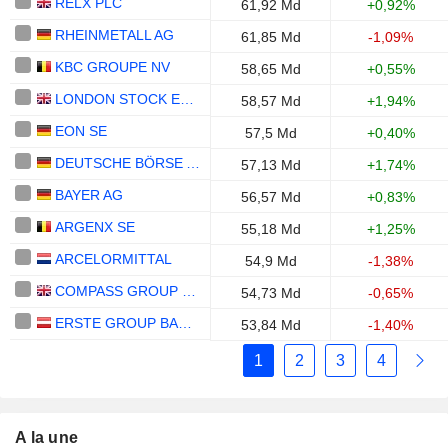
RELX PLC
61,92 Md
+0,92%
RHEINMETALL AG
61,85 Md
-1,09%
KBC GROUPE NV
58,65 Md
+0,55%
LONDON STOCK EXCHANGE GROUP PLC
58,57 Md
+1,94%
EON SE
57,5 Md
+0,40%
DEUTSCHE BÖRSE AG
57,13 Md
+1,74%
BAYER AG
56,57 Md
+0,83%
ARGENX SE
55,18 Md
+1,25%
ARCELORMITTAL
54,9 Md
-1,38%
COMPASS GROUP PLC
54,73 Md
-0,65%
ERSTE GROUP BANK AG
53,84 Md
-1,40%
1
2
3
4
A la une