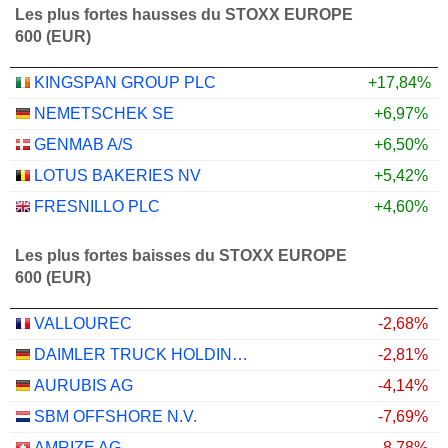
Les plus fortes hausses du STOXX EUROPE
600 (EUR)
KINGSPAN GROUP PLC
+17,84%
NEMETSCHEK SE
+6,97%
GENMAB A/S
+6,50%
LOTUS BAKERIES NV
+5,42%
FRESNILLO PLC
+4,60%
Les plus fortes baisses du STOXX EUROPE
600 (EUR)
VALLOUREC
-2,68%
DAIMLER TRUCK HOLDING AG
-2,81%
AURUBIS AG
-4,14%
SBM OFFSHORE N.V.
-7,69%
AMRIZE AG
-8,78%