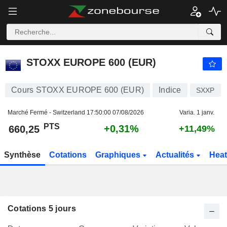
STOXX EUROPE 600 (EUR)
660,25
PTS
+0,31%
STOXX EUROPE 600 (EUR)
Cours STOXX EUROPE 600 (EUR)
Indice
SXXP
Marché Fermé - Switzerland
17:50:00 07/08/2026
Varia. 1 janv.
PTS
+0,31%
660,25
+11,49%
Synthèse
Cotations
Graphiques
Actualités
Hea
Cotations 5 jours