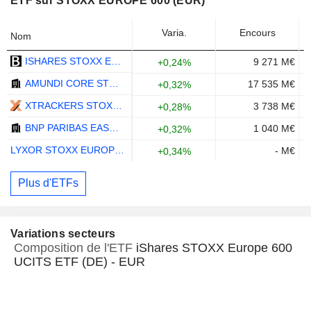
ETF sur STOXX EUROPE 600 (EUR)
Varia.
Encours
Nom
ISHARES STOXX EUROPE 600 UCITS ETF (DE) - EUR
9 271 M€
+0,24%
AMUNDI CORE STOXX EUROPE 600 UCITS ETF ACC - EUR
17 535 M€
+0,32%
XTRACKERS STOXX EUROPE 600 UCITS ETF (DR) 1C - EUR
3 738 M€
+0,28%
BNP PARIBAS EASY STOXX EUROPE 600 UCITS ETF - C - EUR
1 040 M€
+0,32%
LYXOR STOXX EUROPE 600 UCITS ETF - EUR
- M€
+0,34%
Plus d'ETFs
Variations secteurs
Composition de l'ETF
iShares STOXX Europe 600
UCITS ETF (DE) - EUR