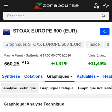
STOXX EUROPE 600 (EUR)
660,25
PTS
+0,31%
STOXX EUROPE 600 (EUR)
Graphiques STOXX EUROPE 600 (EUR)
Indice
SX
Marché Fermé - Switzerland
17:50:00 07/08/2026
Varia. 1 janv.
PTS
+0,31%
660,25
+11,49%
Synthèse
Cotations
Graphiques
Actualités
Hea
Analyse Technique
Graphique Statique
Graphique Actualit
Graphique: Analyse Technique